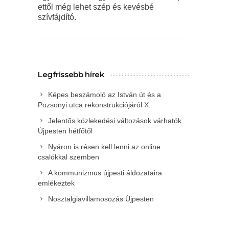
ettől még lehet szép és kevésbé
szívfájdító.
Legfrissebb hírek
Képes beszámoló az István út és a
Pozsonyi utca rekonstrukciójáról X.
Jelentős közlekedési változások várhatók
Újpesten hétfőtől
Nyáron is résen kell lenni az online
csalókkal szemben
A kommunizmus újpesti áldozataira
emlékeztek
Nosztalgiavillamosozás Újpesten