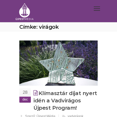
Címke: virágok
28
Klímasztár díjat nyert
dec
idén a Vadvirágos
Újpest Program!
Szerző: Újpest Média
vadvirágok
,