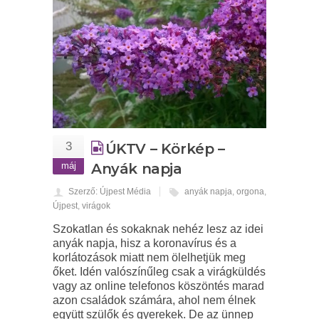
3
ÚKTV – Körkép –
máj
Anyák napja
Szerző: Újpest Média
anyák napja
,
orgona
,
Újpest
,
virágok
Szokatlan és sokaknak nehéz lesz az idei
anyák napja, hisz a koronavírus és a
korlátozások miatt nem ölelhetjük meg
őket. Idén valószínűleg csak a virágküldés
vagy az online telefonos köszöntés marad
azon családok számára, ahol nem élnek
együtt szülők és gyerekek. De az ünnep