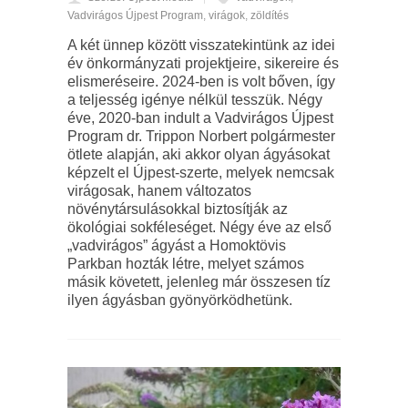
Vadvirágos Újpest Program
,
virágok
,
zöldítés
A két ünnep között visszatekintünk az idei
év önkormányzati projektjeire, sikereire és
elismeréseire. 2024-ben is volt bőven, így
a teljesség igénye nélkül tesszük. Négy
éve, 2020-ban indult a Vadvirágos Újpest
Program dr. Trippon Norbert polgármester
ötlete alapján, aki akkor olyan ágyásokat
képzelt el Újpest-szerte, melyek nemcsak
virágosak, hanem változatos
növénytársulásokkal biztosítják az
ökológiai sokféleséget. Négy éve az első
„vadvirágos” ágyást a Homoktövis
Parkban hozták létre, melyet számos
másik követett, jelenleg már összesen tíz
ilyen ágyásban gyönyörködhetünk.