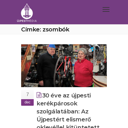
Címke: zsombók
7
30 éve az újpesti
dec
kerékpárosok
szolgálatában: Az
Újpestért elismerő
oklevéllel kitüntetett