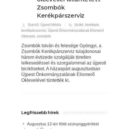
Zsombók
Kerékpárszerviz
Szerző: Újpest Média
bicikli
,
kerékpár
,
kerékpárszerviz
,
Újpest Önkormányzatának Elismerő
Oklevele
,
zsombók
Zsombók István és felesége Gyöngyi, a
Zsombók Kerékpárszerviz tulajdonosai
három évtizede szolgálják töretlen
lelkesedéssel és szorgalommal az újpesti
bicikliseket. A házaspárt augusztusban
Újpest Önkormányzatának Elismerő
Oklevelével tüntették ki.
Legfrissebb hírek
Augusztus 12-én földi szúnyoggyérítést