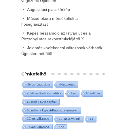
végeznek Újpesten
Augusztusi piaci körkép
Másodfokúra mérsékelték a
hőségriasztást
Képes beszámoló az István út és a
Pozsonyi utca rekonstrukciójáról X.
Jelentős közlekedési változások várhatók
Újpesten hétfőtől
Címkefelhő
'56-os forradalom
(V)észjelzés
- Rálátás Kiállítás Kiállítás
1 év
10 millió fa
10 millió Fa Alapítvány
10 millió fa Újpest-Káposztásmegyer
12-es villamos
13. havi nyugdíj
14
14-es villamos
100