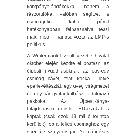
kampányajándékokkal, hanem a
rászorulókat valóban segítve, a
csomagokra költött pénzt
hatékonyabban felhasználva teszi
majd meg – hangsúlyozta az LMP-s
politikus.
A Wintermantel Zsolt vezette hivatal
október elején kezdte el postázni az
újpesti nyugdíjasoknak az egy-egy
csomag kávét, teát, kocka-, illetve
eperlevéltésztát, egy üveg virágmézet
és egy pár gyulai kolbászt tartalmazó
pakkokat. Az ÚjpestKártya-
tulajdonosok emellé LED-izzókat is
kaptak (csak ezek 18 millió forintba
kerültek), és a teljes csomaghoz egy
speciális szatyor is járt. Az ajándékok