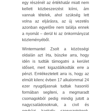
egy részénél az értékhatár miatt nem
kellett közbeszerzést kiírni, ám
vannak tételek, ahol szükség lett
volna az eljárásra, az új vezetés
azonban egyelőre nem találja ennek
a nyomát – derül ki az önkormányzat
közleményéből.
Wintermantel Zsolt a közösségi
oldalán azt írta, büszke arra, hogy
idén is tudták támogatni a kerület
időseit, mert kigazdálkodták erre a
pénzt. Emlékeztetett arra is, hogy az
elmúlt kilenc évben 17 alkalommal 24
ezer nyugdíjasnak tudtak hasonló
formában segíteni, a megmaradt
csomagokból pedig mindig jutott a
nagycsaládosoknak, a civil és
egyházi karitatív szervezeteknek,