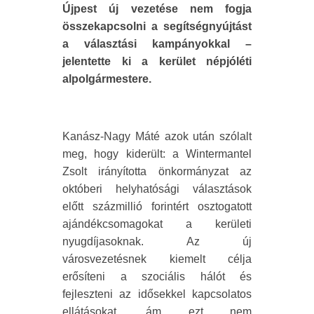
Újpest új vezetése nem fogja
összekapcsolni a segítségnyújtást
a választási kampányokkal –
jelentette ki a kerület népjóléti
alpolgármestere.
Kanász-Nagy Máté azok után szólalt
meg, hogy kiderült: a Wintermantel
Zsolt irányította önkormányzat az
októberi helyhatósági választások
előtt százmillió forintért osztogatott
ajándékcsomagokat a kerületi
nyugdíjasoknak. Az új
városvezetésnek kiemelt célja
erősíteni a szociális hálót és
fejleszteni az idősekkel kapcsolatos
ellátásokat, ám ezt nem