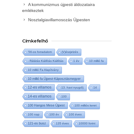
A kommunizmus újpesti áldozataira
emlékeztek
Nosztalgiavillamosozás Újpesten
Címkefelhő
'56-os forradalom
(V)észjelzés
- Rálátás Kiállítás Kiállítás
1 év
10 millió fa
10 millió Fa Alapítvány
10 millió fa Újpest-Káposztásmegyer
12-es villamos
13. havi nyugdíj
14
14-es villamos
100
100 Hangos Mese Újpest
100 milliós keret
100 nap
100 év
100 éves
121-es busz
135 éves
10000 forint