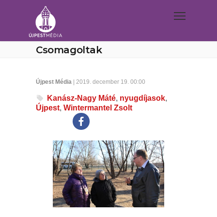
Csomagoltak
Újpest Média
| 2019. december 19. 00:00
Kanász-Nagy Máté
,
nyugdíjasok
,
Újpest
,
Wintermantel Zsolt