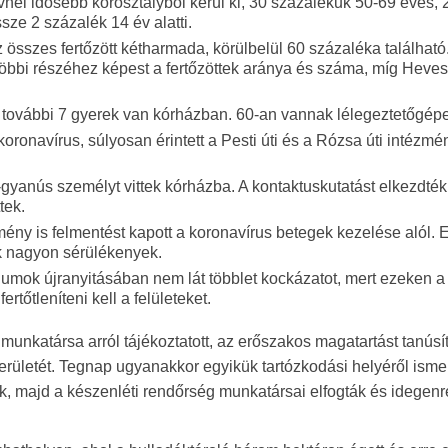
vnél idősebb korosztályból kerül ki, 30 százalékuk 50-69 éves, 
ze 2 százalék 14 év alatti.
z összes fertőzött kétharmada, körülbelül 60 százaléka található
 többi részéhez képest a fertőzöttek aránya és száma, míg Heves
k, további 7 gyerek van kórházban. 60-an vannak lélegeztetőgép
ronavírus, súlyosan érintett a Pesti úti és a Rózsa úti intézmé
-gyanús személyt vittek kórházba. A kontaktuskutatást elkezdték
tek.
mény is felmentést kapott a koronavírus betegek kezelése alól. 
ik nagyon sérülékenyek.
riumok újranyitásában nem lát többlet kockázatot, mert ezeken 
tőtleníteni kell a felületeket.
 munkatársa arról tájékoztatott, az erőszakos magatartást tanúsít
erületét. Tegnap ugyanakkor egyikük tartózkodási helyéről isme
ák, majd a készenléti rendőrség munkatársai elfogták és idegen