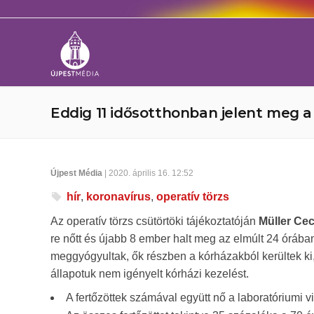
Eddig 11 idősotthonban jelent meg a
Újpest Média
| 2020. április 16. 12:52
hír
,
koronavírus
,
operatív törzs
Az operatív törzs csütörtöki tájékoztatóján
Müller Cec
re nőtt és újabb 8 ember halt meg az elmúlt 24 órá
meggyógyultak, ők részben a kórházakból kerültek ki, 
állapotuk nem igényelt kórházi kezelést.
A fertőzöttek számával együtt nő a laboratóriumi v