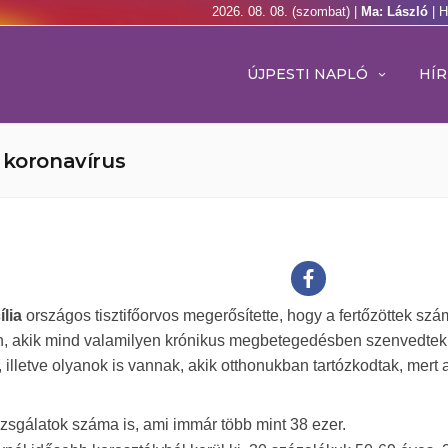
2026. 08. 08. (szombat) |
Ma: László
| 
ÚJPESTI NAPLÓ
HÍR
 koronavírus
ília
országos tisztifőorvos megerősítette, hogy a fertőzöttek sz
ban, akik mind valamilyen krónikus megbetegedésben szenvedtek
illetve olyanok is vannak, akik otthonukban tartózkodtak, mert 
izsgálatok száma is, ami immár több mint 38 ezer.