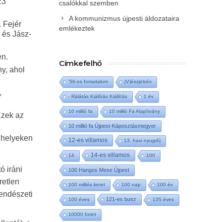
23
csalókkal szemben
A kommunizmus újpesti áldozataira
. Fejér
emlékeztek
 és Jász-
en.
Címkefelhő
ny, ahol
'56-os forradalom
(V)észjelzés
,
- Rálátás Kiállítás Kiállítás
1 év
10 millió fa
10 millió Fa Alapítvány
Ezek az
10 millió fa Újpest-Káposztásmegyer
a helyeken
12-es villamos
13. havi nyugdíj
14-es villamos
14
100
ó iráni
100 Hangos Mese Újpest
retlen
100 milliós keret
100 nap
100 év
rendészeti
121-es busz
100 éves
135 éves
10000 forint