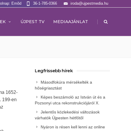
Holnap: Emõd
36-1-785-0366
iroda@ujpestmedia.hu
|
EK
ÚJPEST TV
MEDIAAJÁNLAT
Legfrissebb hírek
Másodfokúra mérsékelték a
hőségriasztást
áma 1652-
Képes beszámoló az István út és a
. 199-en
Pozsonyi utca rekonstrukciójáról X.
az
Jelentős közlekedési változások
várhatók Újpesten hétfőtől
Nyáron is résen kell lenni az online