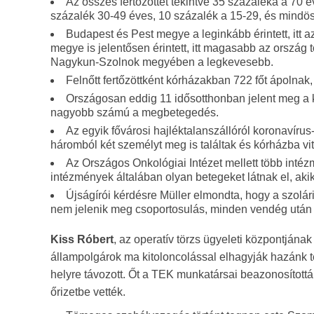
Az összes fertőzöttet tekintve 35 százaléka a 70 é
százalék 30-49 éves, 10 százalék a 15-29, és mindöss
Budapest és Pest megye a leginkább érintett, itt a
megye is jelentősen érintett, itt magasabb az ország
Nagykun-Szolnok megyében a legkevesebb.
Felnőtt fertőzöttként kórházakban 722 főt ápolna
Országosan eddig 11 idősotthonban jelent meg a ko
nagyobb számú a megbetegedés.
Az egyik fővárosi hajléktalanszállóról koronavírus
háromból két személyt meg is találtak és kórházba vit
Az Országos Onkológiai Intézet mellett több intéz
intézmények általában olyan betegeket látnak el, ak
Újságírói kérdésre Müller elmondta, hogy a szolá
nem jelenik meg csoportosulás, minden vendég után fer
Kiss Róbert
, az operatív törzs ügyeleti központjának
állampolgárok ma kitoloncolással elhagyják hazánk t
helyre távozott. Őt a TEK munkatársai beazonosított
őrizetbe vették.