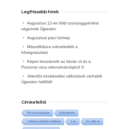
Legfrissebb hírek
Augusztus 12-én földi szúnyoggyérítést
végeznek Újpesten
Augusztusi piaci körkép
Másodfokúra mérsékelték a
hőségriasztást
Képes beszámoló az István út és a
Pozsonyi utca rekonstrukciójáról X.
Jelentős közlekedési változások várhatók
Újpesten hétfőtől
Címkefelhő
'56-os forradalom
(V)észjelzés
- Rálátás Kiállítás Kiállítás
1 év
10 millió fa