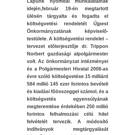
Lapunk nyomdai munkálatainak
idején,február 19-én megtartott
ülésén tárgyalta és fogadta el
költségvetési rendeletét Újpest
Önkormányzatának képviselő-
testülete. A költségvetési rendelet –
tervezet előterjesztője dr. Trippon
Norbert gazdasági alpolgármester
volt. Az önkormányzat intézményei
és a Polgármesteri Hivatal 2008-as
évre szóló költségvetése 15 milliárd
584 millió 145 ezer forintos bevételi
és kiadási főösszeggel számol, és a
költségvetés egyensúlyának
megteremtése érdekében 250 millió
forintos felhalmozási célú hitel
felvételét tervezik. A módosító
indítványok megtárgyalását