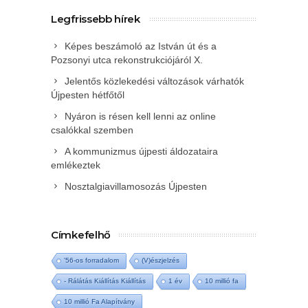
Legfrissebb hírek
Képes beszámoló az István út és a
Pozsonyi utca rekonstrukciójáról X.
Jelentős közlekedési változások várhatók
Újpesten hétfőtől
Nyáron is résen kell lenni az online
csalókkal szemben
A kommunizmus újpesti áldozataira
emlékeztek
Nosztalgiavillamosozás Újpesten
Címkefelhő
'56-os forradalom
(V)észjelzés
- Rálátás Kiállítás Kiállítás
1 év
10 millió fa
10 millió Fa Alapítvány