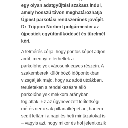
egy olyan adatgyűjtési szakasz indul,
amely hosszú távon meghatározhatja
Újpest parkolási rendszerének jövőjét.
Dr. Trippon Norbert polgármester az
újpestiek együttműködését és türelmét
kéri.
A felmérés célja, hogy pontos képet adjon
arról, mennyire terheltek a
parkolóhelyek városunk egyes részein. A
szakemberek különböző időpontokban
vizsgálják majd, hogy az adott utcákban,
területeken a rendelkezésre álló
parkolóhelyek mekkora arányban
foglaltak. Ez az úgynevezett telítettségi
mérés nemcsak pillanatképet ad, hanem
segít feltárni a napi és heti mintázatokat is
– vagyis azt, hogy mikor és hol jelentkezik