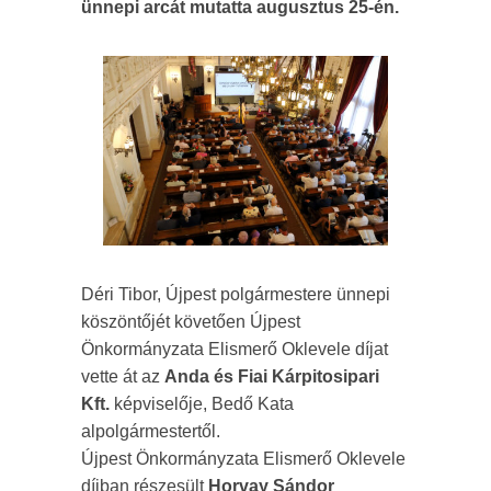
ünnepi arcát mutatta augusztus 25-én.
Déri Tibor, Újpest polgármestere ünnepi
köszöntőjét követően Újpest
Önkormányzata Elismerő Oklevele díjat
vette át az
Anda és Fiai Kárpitosipari
Kft.
képviselője, Bedő Kata
alpolgármestertől.
Újpest Önkormányzata Elismerő Oklevele
díjban részesült
Horvay Sándor