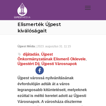
Elismerték Újpest
kiválóságait
Újpest Média
| 2023. augusztus 31. 11:15
díjátadás
,
Újpest
Önkormányzatának Elismerő Oklevele
,
Újpestért Díj
,
Újpesti Városnapok
Újpest várossá nyilvánításának
évfordulóján adták át a város
legrangosabb kitüntetéseit, melyeknek
ezúttal is méltó keretet adott az Újpesti
Városnapok. A városháza díszterme