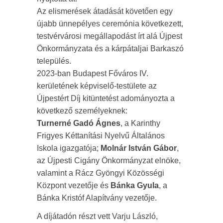
Az elismerések átadását követően egy
újabb ünnepélyes ceremónia következett,
testvérvárosi megállapodást írt alá Újpest
Önkormányzata és a kárpátaljai Barkaszó
település.
2023-ban Budapest Főváros IV.
kerületének képviselő-testülete az
Újpestért Díj kitüntetést adományozta a
következő személyeknek:
Turnerné Gadó Ágnes
, a Karinthy
Frigyes Kéttanítási Nyelvű Általános
Iskola igazgatója;
Molnár István Gábor
,
az Újpesti Cigány Önkormányzat elnöke,
valamint a Rácz Gyöngyi Közösségi
Központ vezetője és
Bánka Gyula
, a
Bánka Kristóf Alapítvány vezetője.
A díjátadón részt vett Varju László,