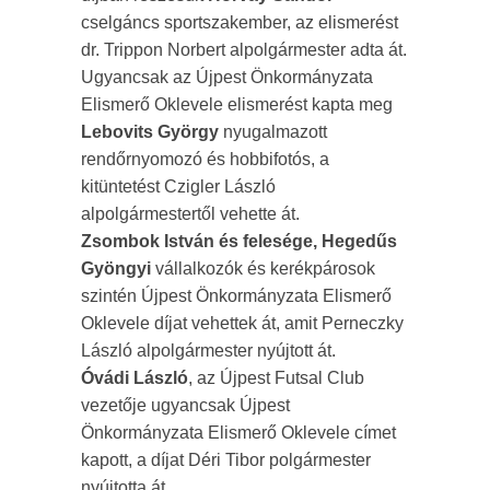
cselgáncs sportszakember, az elismerést
dr. Trippon Norbert alpolgármester adta át.
Ugyancsak az Újpest Önkormányzata
Elismerő Oklevele elismerést kapta meg
Lebovits György
nyugalmazott
rendőrnyomozó és hobbifotós, a
kitüntetést Czigler László
alpolgármestertől vehette át.
Zsombok István és felesége, Hegedűs
Gyöngyi
vállalkozók és kerékpárosok
szintén Újpest Önkormányzata Elismerő
Oklevele díjat vehettek át, amit Perneczky
László alpolgármester nyújtott át.
Óvádi László
, az Újpest Futsal Club
vezetője ugyancsak Újpest
Önkormányzata Elismerő Oklevele címet
kapott, a díjat Déri Tibor polgármester
nyújtotta át.