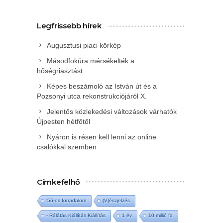
Legfrissebb hírek
Augusztusi piaci körkép
Másodfokúra mérsékelték a
hőségriasztást
Képes beszámoló az István út és a
Pozsonyi utca rekonstrukciójáról X.
Jelentős közlekedési változások várhatók
Újpesten hétfőtől
Nyáron is résen kell lenni az online
csalókkal szemben
Címkefelhő
'56-os forradalom
(V)észjelzés
- Rálátás Kiállítás Kiállítás
1 év
10 millió fa