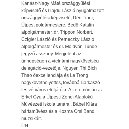
Kanász-Nagy Máté országgyűlési
képviselő és Hajdu László nyugalmazott
országgyűlési képviselő, Déri Tibor,
Újpest polgármestere, Bedő Katalin
alpolgármester, dr. Trippon Norbert,
Czigler László és Perneczky László
alpolgármester és dr. Moldván Tünde
jegyző asszony. Megjelent az
ünnepségen a vietnámi nagykövetség
delegáció-vezetője, Nguyen Thi Bich
Thao őexcellenciája és Le Trong
nagykövethelyettes, továbbá Barkaszó
testvérváros elöljárója. A ceremónián az
Erkel Gyula Újpesti Zenei Alapfokú
Művészeti Iskola tanárai, Bábel Klára
hárfaművész és a Kozma Orsi Band
muzsikált.
ÚN