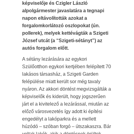
képviselője és Czigler László
alpolgármester javaslatára a tegnapi
napon eltávolították azokat a
forgalomkorlátozó oszlopokat (ún.
pollerek), melyek kettévágták a Szigeti
József utcát (a “Szigeti-sétányt”) az
autós forgalom előtt.
A sétány lezárására az egykori
Szülőotthon egykori kertjében felépített 70
lakásos társasház, a Szigeti Garden
felépülése miatt került sor még tavaly
nyáron. Az akkori döntést megvizsgálták a
képviselők és kiderült, hogy jogszerűen
járt el a kivitelező a lezárással, miután az
előző városvezetés így adott ki építési
engedélyt a lakóparkra és a mellett
húzódó – szóban forgó – útszakaszra. Bár
voltak lakók, akik a döntésnek örültek,