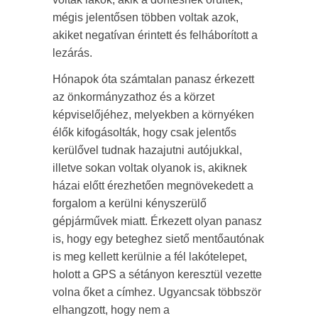
mégis jelentősen többen voltak azok,
akiket negatívan érintett és felháborított a
lezárás.
Hónapok óta számtalan panasz érkezett
az önkormányzathoz és a körzet
képviselőjéhez, melyekben a környéken
élők kifogásolták, hogy csak jelentős
kerülővel tudnak hazajutni autójukkal,
illetve sokan voltak olyanok is, akiknek
házai előtt érezhetően megnövekedett a
forgalom a kerülni kényszerülő
gépjárművek miatt. Érkezett olyan panasz
is, hogy egy beteghez siető mentőautónak
is meg kellett kerülnie a fél lakótelepet,
holott a GPS a sétányon keresztül vezette
volna őket a címhez. Ugyancsak többször
elhangzott, hogy nem a