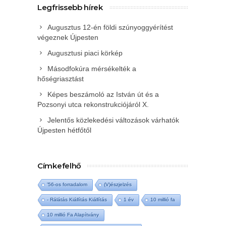
Legfrissebb hírek
Augusztus 12-én földi szúnyoggyérítést
végeznek Újpesten
Augusztusi piaci körkép
Másodfokúra mérsékelték a
hőségriasztást
Képes beszámoló az István út és a
Pozsonyi utca rekonstrukciójáról X.
Jelentős közlekedési változások várhatók
Újpesten hétfőtől
Címkefelhő
'56-os forradalom
(V)észjelzés
- Rálátás Kiállítás Kiállítás
1 év
10 millió fa
10 millió Fa Alapítvány