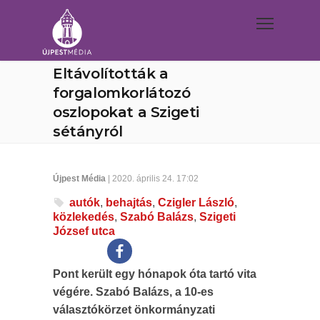
Eltávolították a
forgalomkorlátozó
oszlopokat a Szigeti
sétányról
Újpest Média
| 2020. április 24. 17:02
autók
,
behajtás
,
Czigler László
,
közlekedés
,
Szabó Balázs
,
Szigeti
József utca
Pont került egy hónapok óta tartó vita
végére. Szabó Balázs, a 10-es
választókörzet önkormányzati