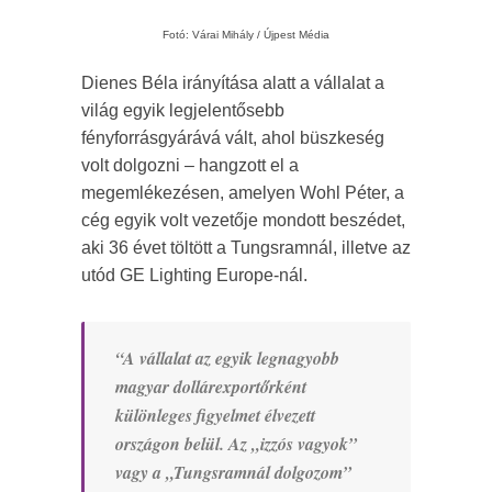
Fotó: Várai Mihály / Újpest Média
Dienes Béla irányítása alatt a vállalat a
világ egyik legjelentősebb
fényforrásgyárává vált, ahol büszkeség
volt dolgozni – hangzott el a
megemlékezésen, amelyen Wohl Péter, a
cég egyik volt vezetője mondott beszédet,
aki 36 évet töltött a Tungsramnál, illetve az
utód GE Lighting Europe-nál.
“A vállalat az egyik legnagyobb
magyar dollárexportőrként
különleges figyelmet élvezett
országon belül. Az „izzós vagyok”
vagy a „Tungsramnál dolgozom”