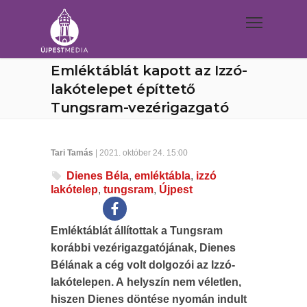
Emléktáblát kapott az Izzó-
lakótelepet építtető
Tungsram-vezérigazgató
Tari Tamás
| 2021. október 24. 15:00
Dienes Béla
,
emléktábla
,
izzó
lakótelep
,
tungsram
,
Újpest
Emléktáblát állítottak a Tungsram
korábbi vezérigazgatójának, Dienes
Bélának a cég volt dolgozói az Izzó-
lakótelepen. A helyszín nem véletlen,
hiszen Dienes döntése nyomán indult