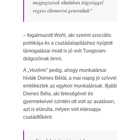
megjegyzések általában irigységgel
vegyes elismerést generáltak”
– fogalmazott Wohl, aki szerint szociális
politikája és a családalapításhoz nyújtott
támogatásai miatt is jó volt Tungsram-
dolgozónak lenni.
A
„Vezérre”
pedig, ahogy munkatársai
hívták Dienes Bélát, a mai napig jó szívvel
emlékeztek az egykori munkatársak. Ifjabb
Dienes Béla, aki feleségével és
gyermekeivel szintén ott volt az avatáson,
azt is elárulta, milyen volt édesapja
családfőként: