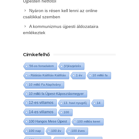
Újpesten hétfőtől
Nyáron is résen kell lenni az online
csalókkal szemben
A kommunizmus újpesti áldozataira
emlékeztek
Címkefelhő
'56-os forradalom
(V)észjelzés
- Rálátás Kiállítás Kiállítás
1 év
10 millió fa
10 millió Fa Alapítvány
10 millió fa Újpest-Káposztásmegyer
12-es villamos
13. havi nyugdíj
14
14-es villamos
100
100 Hangos Mese Újpest
100 milliós keret
100 nap
100 év
100 éves