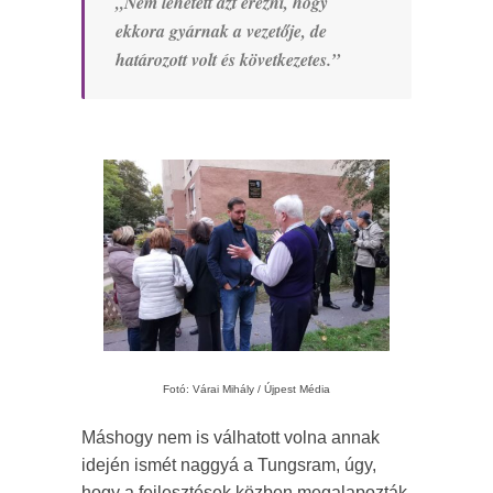
„Nem lehetett azt érezni, hogy
ekkora gyárnak a vezetője, de
határozott volt és következetes.”
Fotó: Várai Mihály / Újpest Média
Máshogy nem is válhatott volna annak
idején ismét naggyá a Tungsram, úgy,
hogy a fejlesztések közben megalapozták