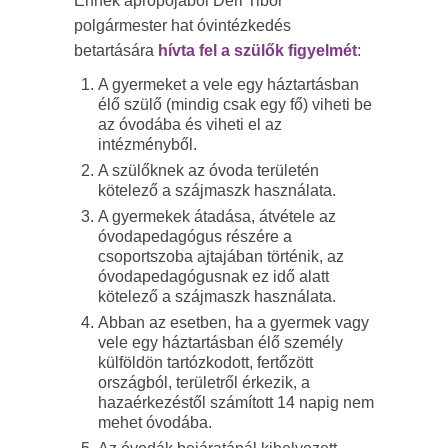
Ennek apropójából Déri Tibor
polgármester hat óvintézkedés
betartására
hívta fel a szülők figyelmét
:
A gyermeket a vele egy háztartásban
élő szülő (mindig csak egy fő) viheti be
az óvodába és viheti el az
intézményből.
A szülőknek az óvoda területén
kötelező a szájmaszk használata.
A gyermekek átadása, átvétele az
óvodapedagógus részére a
csoportszoba ajtajában történik, az
óvodapedagógusnak ez idő alatt
kötelező a szájmaszk használata.
Abban az esetben, ha a gyermek vagy
vele egy háztartásban élő személy
külföldön tartózkodott, fertőzött
országból, területről érkezik, a
hazaérkezéstől számított 14 napig nem
mehet óvodába.