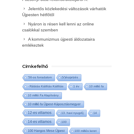
Jelentős közlekedési változások várhatók
Újpesten hétfőtől
Nyáron is résen kell lenni az online
csalókkal szemben
A kommunizmus újpesti áldozataira
emlékeztek
Címkefelhő
'56-os forradalom
(V)észjelzés
- Rálátás Kiállítás Kiállítás
1 év
10 millió fa
10 millió Fa Alapítvány
10 millió fa Újpest-Káposztásmegyer
12-es villamos
13. havi nyugdíj
14
14-es villamos
100
100 Hangos Mese Újpest
100 milliós keret