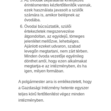
Az óvodák bejáratánál kihelyezett
érintésmentes kézfertőtlenítők vannak,
ezek használata javasolt a szülők
számára is, amikor belépnek az
óvodába.
Óvodai búcsúztatók, szülői
értekezletek megszervezése
átgondoltan, az egyidejű, tömeges
jelenlétet mellőzve, lehetséges.
Ajánlott ezeket udvaron, szabad
levegőn megtartani, nem zárt térben.
Minden óvoda vezetője egyénileg
dönthet arról, hogy ezen alkalmakat
megtartja-e az intézményben, és ha
igen, milyen formában.
A polgármester arra is emlékeztetett, hogy
a Gazdasági Intézmény hetente egyszer
teljes körű fertőtlenítést végez minden
intézményben.