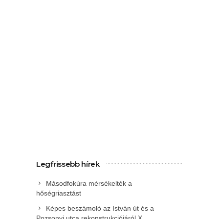
Legfrissebb hírek
Másodfokúra mérsékelték a
hőségriasztást
Képes beszámoló az István út és a
Pozsonyi utca rekonstrukciójáról X.