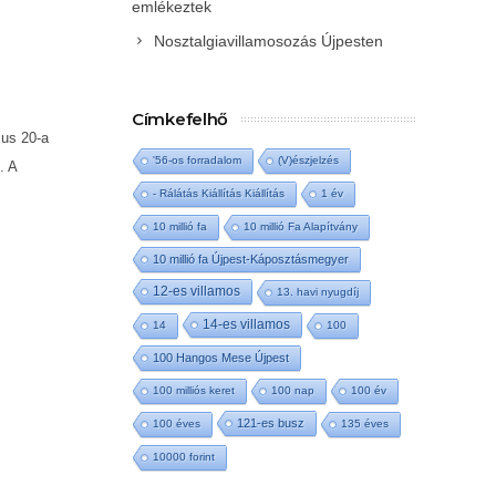
emlékeztek
Nosztalgiavillamosozás Újpesten
Címkefelhő
ius 20-a
'56-os forradalom
(V)észjelzés
. A
- Rálátás Kiállítás Kiállítás
1 év
10 millió fa
10 millió Fa Alapítvány
10 millió fa Újpest-Káposztásmegyer
12-es villamos
13. havi nyugdíj
14-es villamos
14
100
100 Hangos Mese Újpest
100 milliós keret
100 nap
100 év
121-es busz
100 éves
135 éves
10000 forint