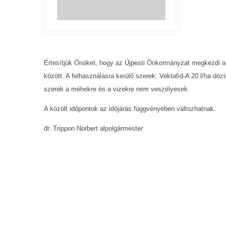
Értesítjük Önöket, hogy az Újpesti Önkormányzat megkezdi a I
között. A felhasználásra kerülő szerek: Vektafid-A 20 l/ha d
szerek a méhekre és a vizekre nem veszélyesek.
A közölt időpontok az időjárás függvényében változhatnak.
dr. Trippon Norbert alpolgármester