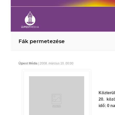
Fák permetezése
Újpest Média
| 2008. március 10. 00:00
Közterül
20. köz
idő: 0 n