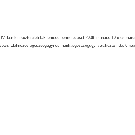
V. kerületi közterületi fák lemosó permetezését 2008. március 10-e és márc
ózisban. Élelmezés-egészségügyi és munkaegészségügyi várakozási idő: 0 nap