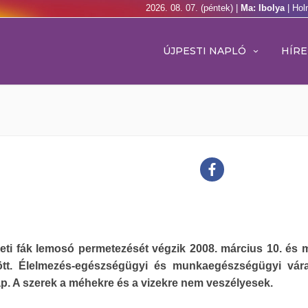
2026. 08. 07. (péntek) |
Ma: Ibolya
| Hol
ÚJPESTI NAPLÓ
HÍRE
eti fák lemosó permetezését végzik 2008. március 10. és 
ött. Élelmezés-egészségügyi és munkaegészségügyi vár
ap. A szerek a méhekre és a vizekre nem veszélyesek.