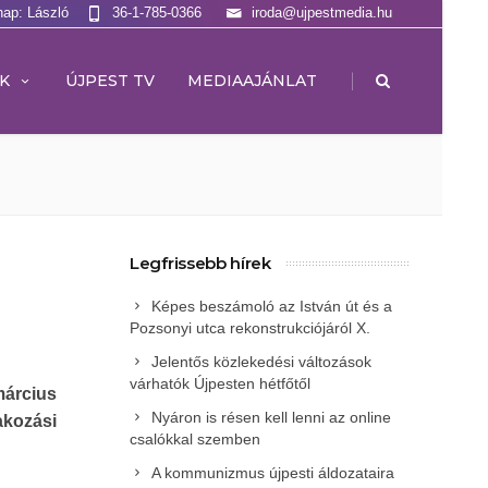
nap: László
36-1-785-0366
iroda@ujpestmedia.hu
|
K
ÚJPEST TV
MEDIAAJÁNLAT
Legfrissebb hírek
Képes beszámoló az István út és a
Pozsonyi utca rekonstrukciójáról X.
Jelentős közlekedési változások
várhatók Újpesten hétfőtől
március
Nyáron is résen kell lenni az online
akozási
csalókkal szemben
A kommunizmus újpesti áldozataira