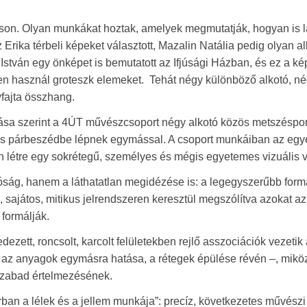
áson. Olyan munkákat hoztak, amelyek megmutatják, hogyan is l
z Erika térbeli képeket választott, Mazalin Natália pedig olyan a
stván egy önképet is bemutatott az Ifjúsági Házban, és ez a ké
sen használ groteszk elemeket. Tehát négy különböző alkotó, né
yfajta összhang.
ása szerint a 4ÚT művészcsoport négy alkotó közös metszéspon
s párbeszédbe lépnek egymással. A csoport munkáiban az egy
n létre egy sokrétegű, személyes és mégis egyetemes vizuális v
ság, hanem a láthatatlan megidézése is: a legegyszerűbb form
, sajátos, mitikus jelrendszeren keresztül megszólítva azokat az
formálják.
zett, roncsolt, karcolt felületekben rejlő asszociációk vezetik 
– az anyagok egymásra hatása, a rétegek épülése révén –, mik
 szabad értelmezésének.
orban a lélek és a jellem munkája”: precíz, következetes művészi