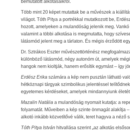
bemutatott alkotásaikról.
Több mint 20 képet mutattak be a művészek a kiállít
világot. Tóth Pitya a portrékkal mutatkozott be, Erdés
hozott, amelyeken a mulandóság jelenik meg. Vankó I
valamint a többi alkotása is megmutatta, hogy szíve
látásmód jelent meg a tárlaton. És mégis érződött eg
Dr. Sztrákos Eszter művészettörténész megfogalmaz
különböző látásmód, négy autonóm út, amelyek mégi
hangok nem kioltják, hanem erősítik egymást – így jö
Erdész Erika
számára a kép nem pusztán látható való
hétköznapi tárgyak szimbolikus jelentéssel telítődnek
egyetemes kérdéseket, amelyek mindannyiunk életét 
Mazalin Natália
a mulandóság nyomait kutatja: a repede
folyamatát. Műveiben a kép szinte önmagát alakítja 
alkotó inkább közvetítővé válik, teret hagyva a néző
Tóth Pitya István
hitvallása szerint „az alkotás elsős