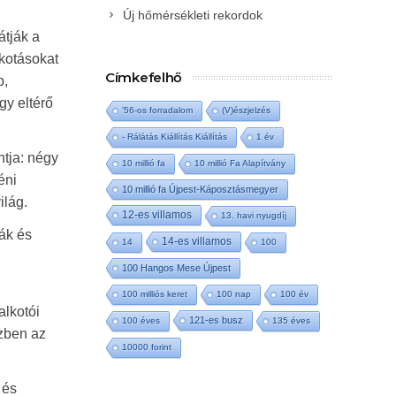
Új hőmérsékleti rekordok
átják a
lkotásokat
Címkefelhő
p,
gy eltérő
'56-os forradalom
(V)észjelzés
- Rálátás Kiállítás Kiállítás
1 év
tja: négy
10 millió fa
10 millió Fa Alapítvány
éni
10 millió fa Újpest-Káposztásmegyer
ilág.
12-es villamos
13. havi nyugdíj
ák és
14-es villamos
14
100
100 Hangos Mese Újpest
100 milliós keret
100 nap
100 év
alkotói
121-es busz
100 éves
135 éves
özben az
10000 forint
 és