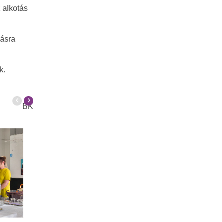
z alkotás
másra
k.
BK