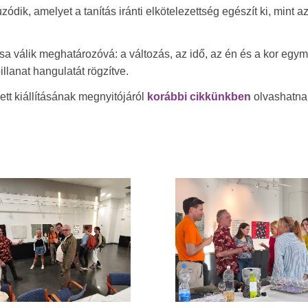
dik, amelyet a tanítás iránti elkötelezettség egészít ki, mint a
usa válik meghatározóvá: a változás, az idő, az én és a kor egy
llanat hangulatát rögzítve.
t kiállításának megnyitójáról
korábbi cikkünkben
olvashatna