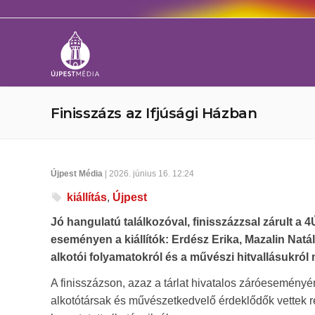
Finisszázs az Ifjúsági Házban
Újpest Média
| 2026. június 16. 12:24
kiállítás
,
Újpest
Jó hangulatú találkozóval, finisszázzsal zárult a 
eseményen a kiállítók: Erdész Erika, Mazalin Natál
alkotói folyamatokról és a művészi hitvallásukról
A finisszázson, azaz a tárlat hivatalos záróeseményé
alkotótársak és művészetkedvelő érdeklődők vettek r