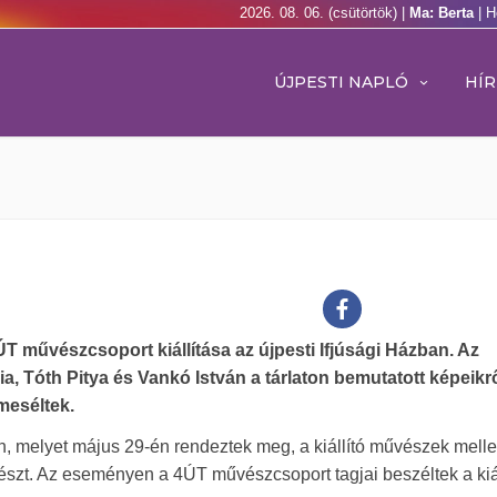
2026. 08. 06. (csütörtök) |
Ma: Berta
| H
ÚJPESTI NAPLÓ
HÍR
4ÚT művészcsoport kiállítása az újpesti Ifjúsági Házban. Az
ia, Tóth Pitya és Vankó István a tárlaton bemutatott képeikrő
 meséltek.
n, melyet május 29-én rendeztek meg, a kiállító művészek melle
észt. Az eseményen a 4ÚT művészcsoport tagjai beszéltek a kiá