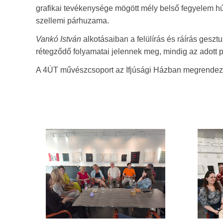
grafikai tevékenysége mögött mély belső fegyelem húzó
szellemi párhuzama.
Vankó István
alkotásaiban a felülírás és ráírás geszt
rétegződő folyamatai jelennek meg, mindig az adott pi
A 4ÚT művészcsoport az Ifjúsági Házban megrendezet