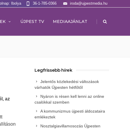
olnap: Ibolya
36-1-785-0366
iroda@ujpestmedia.hu
|
EK
ÚJPEST TV
MEDIAAJÁNLAT
Legfrissebb hírek
Jelentős közlekedési változások
várhatók Újpesten hétfőtől
Nyáron is résen kell lenni az online
l, az
csalókkal szemben
A kommunizmus újpesti áldozataira
tt
emlékeztek
llításon
Nosztalgiavillamosozás Újpesten