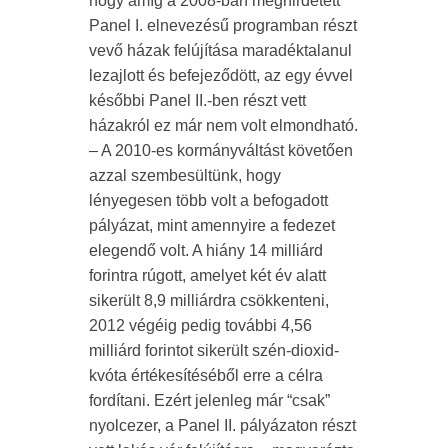
hogy amíg a 2008-ban meghirdetett
Panel I. elnevezésű programban részt
vevő házak felújítása maradéktalanul
lezajlott és befejeződött, az egy évvel
későbbi Panel II.-ben részt vett
házakról ez már nem volt elmondható.
– A 2010-es kormányváltást követően
azzal szembesültünk, hogy
lényegesen több volt a befogadott
pályázat, mint amennyire a fedezet
elegendő volt. A hiány 14 milliárd
forintra rúgott, amelyet két év alatt
sikerült 8,9 milliárdra csökkenteni,
2012 végéig pedig további 4,56
milliárd forintot sikerült szén-dioxid-
kvóta értékesítéséből erre a célra
fordítani. Ezért jelenleg már “csak”
nyolcezer, a Panel II. pályázaton részt