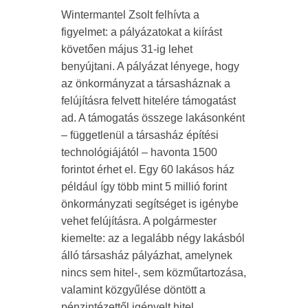
Wintermantel Zsolt felhívta a
figyelmet: a pályázatokat a kiírást
követően május 31-ig lehet
benyújtani. A pályázat lényege, hogy
az önkormányzat a társasháznak a
felújításra felvett hitelére támogatást
ad. A támogatás összege lakásonként
– függetlenül a társasház építési
technológiájától – havonta 1500
forintot érhet el. Egy 60 lakásos ház
például így több mint 5 millió forint
önkormányzati segítséget is igénybe
vehet felújításra. A polgármester
kiemelte: az a legalább négy lakásból
álló társasház pályázhat, amelynek
nincs sem hitel-, sem közműtartozása,
valamint közgyűlése döntött a
pénzintézettől igényelt hitel