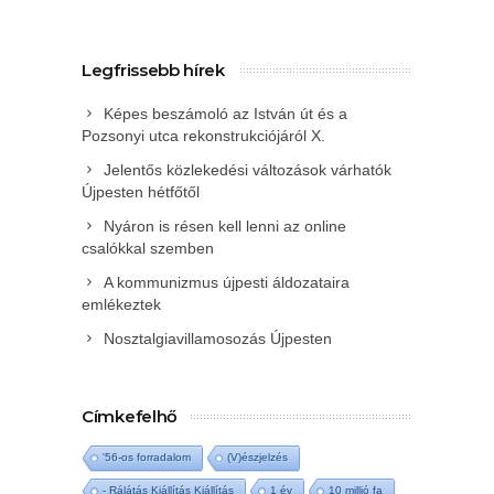
Legfrissebb hírek
Képes beszámoló az István út és a
Pozsonyi utca rekonstrukciójáról X.
Jelentős közlekedési változások várhatók
Újpesten hétfőtől
Nyáron is résen kell lenni az online
csalókkal szemben
A kommunizmus újpesti áldozataira
emlékeztek
Nosztalgiavillamosozás Újpesten
Címkefelhő
'56-os forradalom
(V)észjelzés
- Rálátás Kiállítás Kiállítás
1 év
10 millió fa