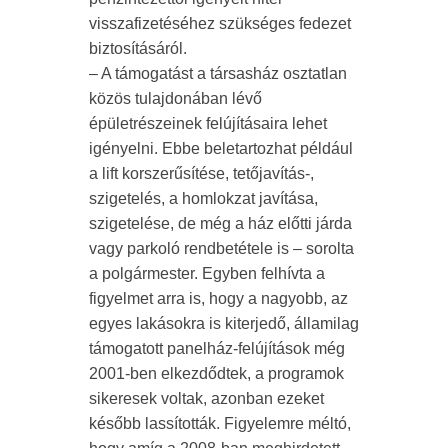
visszafizetéséhez szükséges fedezet
biztosításáról.
– A támogatást a társasház osztatlan
közös tulajdonában lévő
épületrészeinek felújításaira lehet
igényelni. Ebbe beletartozhat például
a lift korszerűsítése, tetőjavítás-,
szigetelés, a homlokzat javítása,
szigetelése, de még a ház előtti járda
vagy parkoló rendbetétele is – sorolta
a polgármester. Egyben felhívta a
figyelmet arra is, hogy a nagyobb, az
egyes lakásokra is kiterjedő, államilag
támogatott panelház-felújítások még
2001-ben elkezdődtek, a programok
sikeresek voltak, azonban ezeket
később lassították. Figyelemre méltó,