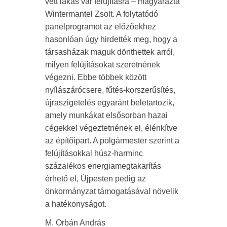
vett lakás vár felújításra – magyarázta
Wintermantel Zsolt. A folytatódó
panelprogramot az előzőekhez
hasonlóan úgy hirdették meg, hogy a
társasházak maguk dönthettek arról,
milyen felújításokat szeretnének
végezni. Ebbe többek között
nyílászárócsere, fűtés-korszerűsítés,
újraszigetelés egyaránt beletartozik,
amely munkákat elsősorban hazai
cégekkel végeztetnének el, élénkítve
az építőipart. A polgármester szerint a
felújításokkal húsz-harminc
százalékos energiamegtakarítás
érhető el, Újpesten pedig az
önkormányzat támogatásával növelik
a hatékonyságot.
M. Orbán András