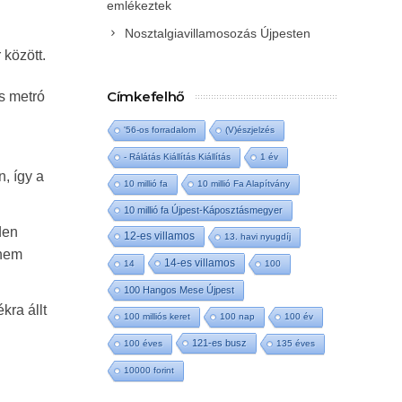
emlékeztek
Nosztalgiavillamosozás Újpesten
 között.
Címkefelhő
es metró
'56-os forradalom
(V)észjelzés
- Rálátás Kiállítás Kiállítás
1 év
, így a
10 millió fa
10 millió Fa Alapítvány
10 millió fa Újpest-Káposztásmegyer
den
12-es villamos
13. havi nyugdíj
 nem
14-es villamos
14
100
100 Hangos Mese Újpest
kra állt
100 milliós keret
100 nap
100 év
121-es busz
100 éves
135 éves
10000 forint