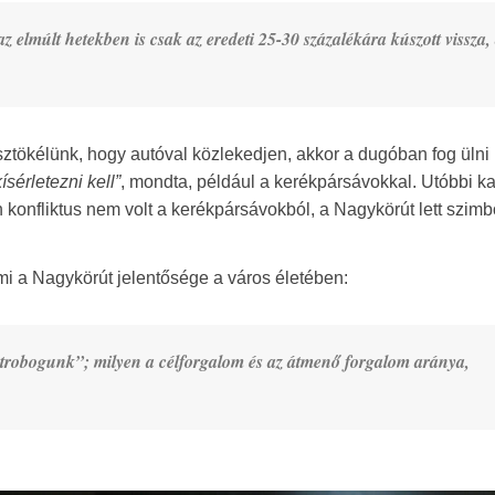
 az elmúlt hetekben is csak az eredeti 25-30 százalékára kúszott vissza,
sztökélünk, hogy autóval közlekedjen, akkor a dugóban fog ülni
kísérletezni kell”
, mondta, például a kerékpársávokkal. Utóbbi k
konfliktus nem volt a kerékpársávokból, a Nagykörút lett szimb
y mi a Nagykörút jelentősége a város életében:
n átrobogunk”; milyen a célforgalom és az átmenő forgalom aránya,