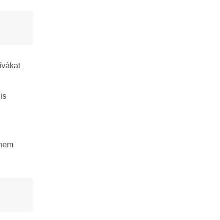
ívákat
is
 nem