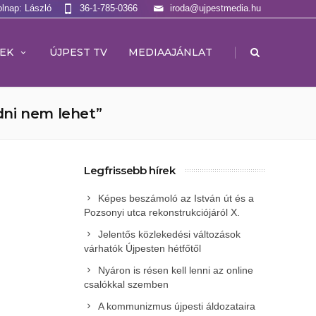
olnap: László
36-1-785-0366
iroda@ujpestmedia.hu
|
EK
ÚJPEST TV
MEDIAAJÁNLAT
dni nem lehet”
Legfrissebb hírek
Képes beszámoló az István út és a
Pozsonyi utca rekonstrukciójáról X.
Jelentős közlekedési változások
várhatók Újpesten hétfőtől
Nyáron is résen kell lenni az online
csalókkal szemben
A kommunizmus újpesti áldozataira