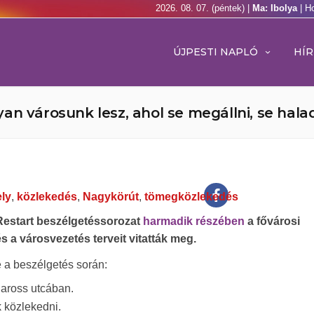
2026. 08. 07. (péntek) |
Ma: Ibolya
| H
ÚJPESTI NAPLÓ
HÍR
an városunk lesz, ahol se megállni, se hala
ly
,
közlekedés
,
Nagykörút
,
tömegközlekedés
Restart beszélgetéssorozat
harmadik részében
a fővárosi
s a városvezetés terveit vitatták meg.
e a beszélgetés során:
Baross utcában.
 közlekedni.