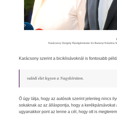
Karácsony Gergely fõpolgármester és Baranyi Krisztina f
Karácsony szerint a biciklisávoknál is fontosabb péld
valódi élet legyen a Nagykörúton.
Ő úgy látja, hogy az autósok szerint jelenleg nincs il
sokaknak az az álláspontja, hogy a kerékpársávokat ak
ugyanakkor pont az lenne a cél, hogy ott is megteremt