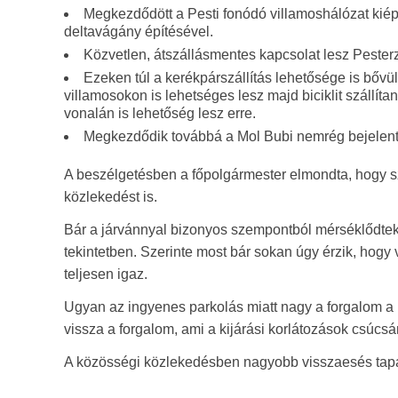
Megkezdődött a Pesti fonódó villamoshálózat kiépí
deltavágány építésével.
Közvetlen, átszállásmentes kapcsolat lesz Pesterzs
Ezeken túl a kerékpárszállítás lehetősége is bővü
villamosokon is lehetséges lesz majd biciklit szállít
vonalán is lehetőség lesz erre.
Megkezdődik továbbá a Mol Bubi nemrég bejelente
A beszélgetésben a főpolgármester elmondta, hogy sz
közlekedést is.
Bár a járvánnyal bizonyos szempontból mérséklődte
tekintetben. Szerinte most bár sokan úgy érzik, hogy
teljesen igaz.
Ugyan az ingyenes parkolás miatt nagy a forgalom a 
vissza a forgalom, ami a kijárási korlátozások csúcs
A közösségi közlekedésben nagyobb visszaesés tapa