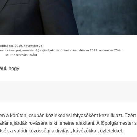
Budapest, 2019. november 25.
erencvárosi polgármester (b) sajtótájékoztatót tart a városházán 2019. november 25-én.
MTI/Koszticsák Szilárd
ául, hogy
yen a körúton, csupán közlekedési folyosóként kezelik azt. Ezért
ár a járdák rovására is ki lehetne alakítani. A főpolgármester s
sék a valódi közösségi aktivitást, kávézókkal, üzletekkel.