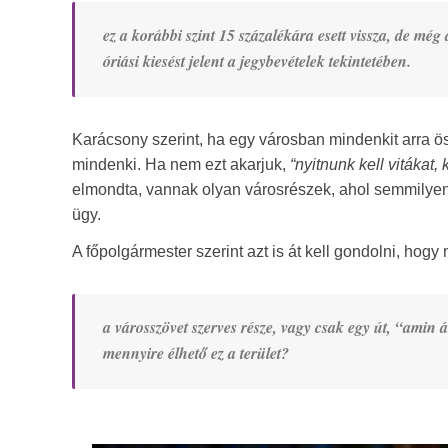
ez a korábbi szint 15 százalékára esett vissza, de még
óriási kiesést jelent a jegybevételek tekintetében.
Karácsony szerint, ha egy városban mindenkit arra ö
mindenki. Ha nem ezt akarjuk,
“nyitnunk kell vitákat, 
elmondta, vannak olyan városrészek, ahol semmilyen 
ügy.
A főpolgármester szerint azt is át kell gondolni, hog
a városszövet szerves része, vagy csak egy út, “ami
mennyire élhető ez a terület?