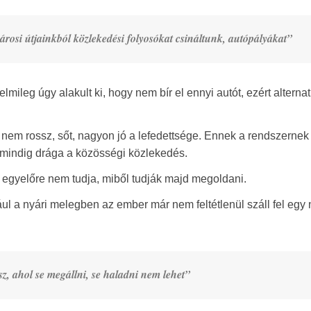
rosi útjainkból közlekedési folyosókat csináltunk, autópályákat”
mileg úgy alakult ki, hogy nem bír el ennyi autót, ezért alternat
nem rossz, sőt, nagyon jó a lefedettsége. Ennek a rendszernek 
mindig drága a közösségi közlekedés.
t egyelőre nem tudja, miből tudják majd megoldani.
ul a nyári melegben az ember már nem feltétlenül száll fel egy
, ahol se megállni, se haladni nem lehet”