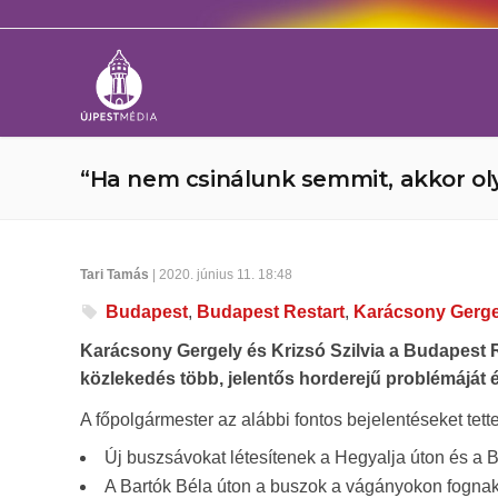
“Ha nem csinálunk semmit, akkor oly
Tari Tamás
| 2020. június 11. 18:48
Budapest
,
Budapest Restart
,
Karácsony Gerge
Karácsony Gergely és Krizsó Szilvia a Budapest 
közlekedés több, jelentős horderejű problémáját é
A főpolgármester az alábbi fontos bejelentéseket tett
Új buszsávokat létesítenek a Hegyalja úton és a 
A Bartók Béla úton a buszok a vágányokon fognak