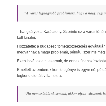
“A város legnagyobb problémája, hogy a nagy, régi vá
– hangsúlyozta Karácsony. Szerinte ez a város történel
kell kínálni.
Hozzátette: a budapesti tömegközlekedés egyáltalán 
megvannak a maga problémái, például szerinte még 
Ezen is változtatni akarnak, de ennek finanszírozásá
Emellett az emberek komfortigénye is egyre nő, példá
légkondicionált villamosra.
“Ha nem csinálunk semmit, akkor olyan városunk lesz