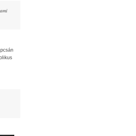
 ami
apcsán
olikus