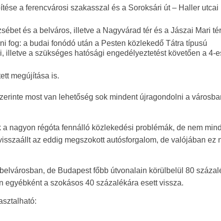
tése a ferencvárosi szakasszal és a Soroksári út – Haller utcai
ébet és a belváros, illetve a Nagyvárad tér és a Jászai Mari tér
lni fog: a budai fonódó után a Pesten közlekedő Tátra típusú
ani, illetve a szükséges hatósági engedélyeztetést követően a 4-
tt megújítása is.
erinte most van lehetőség sok mindent újragondolni a városban
k a nagyon régóta fennálló közlekedési problémák, de nem min
 visszaállt az eddig megszokott autósforgalom, de valójában ez
belvárosban, de Budapest főbb útvonalain körülbelül 80 százalé
án egyébként a szokásos 40 százalékára esett vissza.
sztalható: