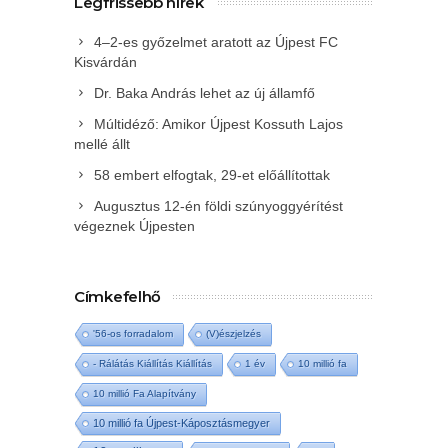
Legfrissebb hírek
4–2-es győzelmet aratott az Újpest FC
Kisvárdán
Dr. Baka András lehet az új államfő
Múltidéző: Amikor Újpest Kossuth Lajos
mellé állt
58 embert elfogtak, 29-et előállítottak
Augusztus 12-én földi szúnyoggyérítést
végeznek Újpesten
Címkefelhő
'56-os forradalom
(V)észjelzés
- Rálátás Kiállítás Kiállítás
1 év
10 millió fa
10 millió Fa Alapítvány
10 millió fa Újpest-Káposztásmegyer