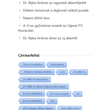
Dr. Baka András az egyedüli államfőjelölt
Délben bezárnak a légkondi nélküli posták
Napos időnk lesz
4–2-es győzelmet aratott az Újpest FC
Kisvárdán
Dr. Baka András lehet az új államfő
Címkefelhő
'56-os forradalom
(V)észjelzés
- Rálátás Kiállítás Kiállítás
1 év
10 millió fa
10 millió Fa Alapítvány
10 millió fa Újpest-Káposztásmegyer
12-es villamos
13. havi nyugdíj
14
14-es villamos
100
100 Hangos Mese Újpest
100 milliós keret