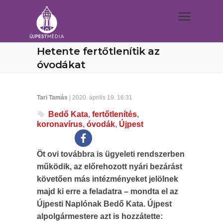
Hetente fertőtlenítik az
óvodákat
Tari Tamás
| 2020. április 19. 16:31
Bedő Kata
,
fertőtlenítés
,
koronavírus
,
óvodák
,
Újpest
Öt ovi továbbra is ügyeleti rendszerben
működik, az előrehozott nyári bezárást
követően más intézményeket jelölnek
majd ki erre a feladatra – mondta el az
Újpesti Naplónak Bedő Kata. Újpest
alpolgármestere azt is hozzátette: