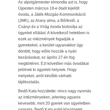
Az alpolgármester elmondta azt is, hogy
Újpesten március 19-e ótaöt kijelölt
óvoda, a Játék-Mozgás-Kommunikáció
(JMK), az Arany alma, a Bőrfestő, a
Csányi és a Virág óvoda biztosítja az
ügyeleti ellátást. A következő hetekben is
ezek az intézmények fogadják a
gyerekeket, a kerület ugyanakkor úgy
döntött, hogy előre hozzák a nyári
bezárásokat, ez április 27-én fog
megtörténni. Ezt követően más óvodákat
jelölnek ki ügyeleti helynek. Hogy
melyeket, arról később várható
tájékoztatás.
Bedő Kata hozzátette: nincs nagy nyomás
az intézményeken, jelenleg ugyanis
kevesebb, mint 20 gyerek van ügyeletben
naponta. Bedő Kata ezért köszönetet