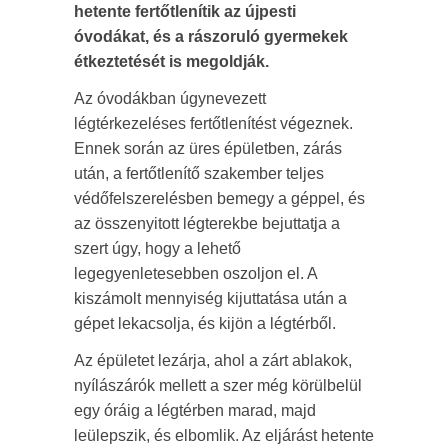
hetente fertőtlenítik az újpesti
óvodákat, és a rászoruló gyermekek
étkeztetését is megoldják.
Az óvodákban úgynevezett
légtérkezeléses fertőtlenítést végeznek.
Ennek során az üres épületben, zárás
után, a fertőtlenítő szakember teljes
védőfelszerelésben bemegy a géppel, és
az összenyitott légterekbe bejuttatja a
szert úgy, hogy a lehető
legegyenletesebben oszoljon el. A
kiszámolt mennyiség kijuttatása után a
gépet lekacsolja, és kijön a légtérből.
Az épületet lezárja, ahol a zárt ablakok,
nyílászárók mellett a szer még körülbelül
egy óráig a légtérben marad, majd
leülepszik, és elbomlik. Az eljárást hetente