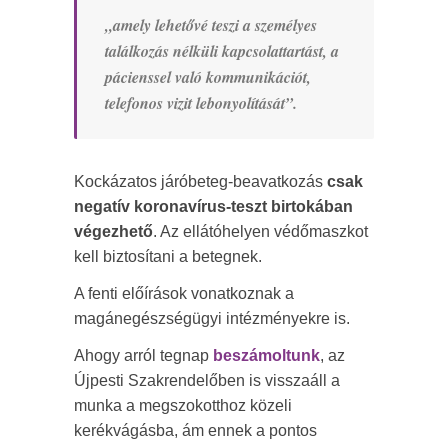
„amely lehetővé teszi a személyes
találkozás nélküli kapcsolattartást, a
pácienssel való kommunikációt,
telefonos vizit lebonyolítását”.
Kockázatos járóbeteg-beavatkozás
csak
negatív koronavírus-teszt birtokában
végezhető
. Az ellátóhelyen védőmaszkot
kell biztosítani a betegnek.
A fenti előírások vonatkoznak a
magánegészségügyi intézményekre is.
Ahogy arról tegnap
beszámoltunk
, az
Újpesti Szakrendelőben is visszaáll a
munka a megszokotthoz közeli
kerékvágásba, ám ennek a pontos