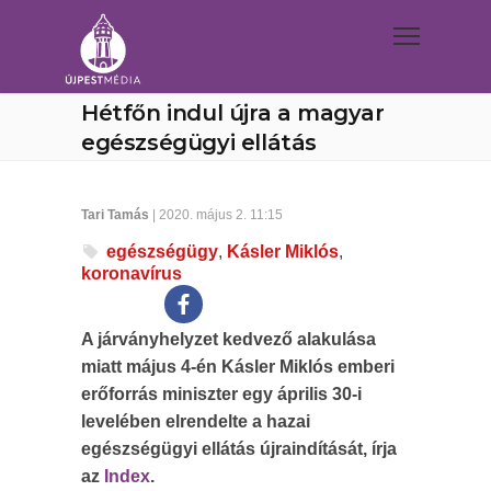
Hétfőn indul újra a magyar
egészségügyi ellátás
Tari Tamás
| 2020. május 2. 11:15
egészségügy
,
Kásler Miklós
,
koronavírus
A járványhelyzet kedvező alakulása
miatt május 4-én Kásler Miklós emberi
erőforrás miniszter egy április 30-i
levelében elrendelte a hazai
egészségügyi ellátás újraindítását, írja
az
Index
.