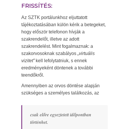
FRISSÍTÉS:
Az SZTK portálunkhoz eljuttatott
tájékoztatásában külön kérik a betegeket,
hogy először telefonon hívják a
szakrendelőt, illetve az adott
szakrendelést. Mint fogalmaznak: a
szakorvosoknak szabályos
„virtuális
vizitet”
kell lefolytatniuk, s ennek
eredményeként döntenek a további
teendőkről.
Amennyiben az orvos döntése alapján
szükséges a személyes találkozás, az
csak előre egyeztetett időpontban
történhet.