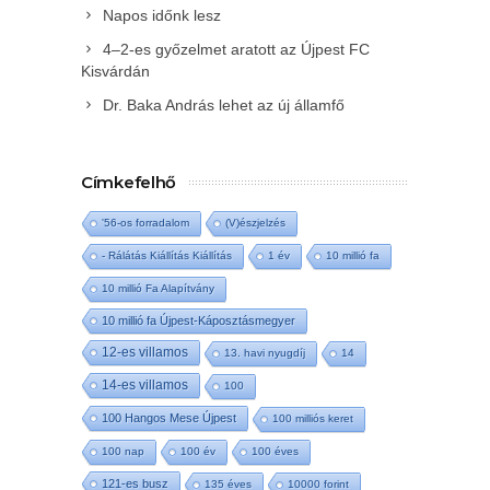
Napos időnk lesz
4–2-es győzelmet aratott az Újpest FC
Kisvárdán
Dr. Baka András lehet az új államfő
Címkefelhő
'56-os forradalom
(V)észjelzés
- Rálátás Kiállítás Kiállítás
1 év
10 millió fa
10 millió Fa Alapítvány
10 millió fa Újpest-Káposztásmegyer
12-es villamos
13. havi nyugdíj
14
14-es villamos
100
100 Hangos Mese Újpest
100 milliós keret
100 nap
100 év
100 éves
121-es busz
135 éves
10000 forint