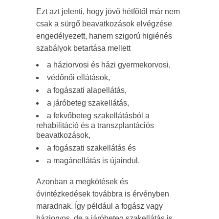
Ezt azt jelenti, hogy jövő hétfőtől már nem
csak a sürgő beavatkozások elvégzése
engedélyezett, hanem szigorú higiénés
szabályok betartása mellett
a háziorvosi és házi gyermekorvosi,
védőnői ellátások,
a fogászati alapellátás,
a járóbeteg szakellátás,
a fekvőbeteg szakellátásból a
rehabilitáció és a transzplantációs
beavatkozások,
a fogászati szakellátás és
a magánellátás is újaindul.
Azonban a megkötések és
óvintézkedések továbbra is érvényben
maradnak. Így például a fogász vagy
háziorvos, de a járóbeteg szakellátás is