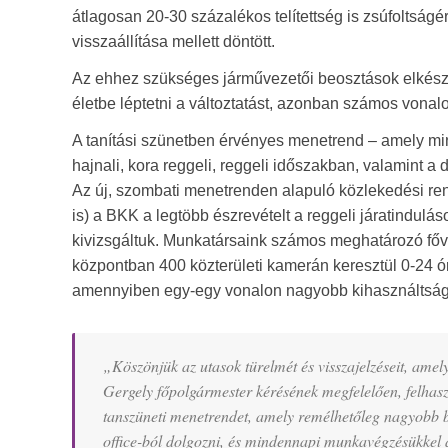
átlagosan 20-30 százalékos telítettség is zsúfoltság
visszaállítása mellett döntött.
Az ehhez szükséges járművezetői beosztások elkészí
életbe léptetni a változtatást, azonban számos vonal
A tanítási szünetben érvényes menetrend – amely mi
hajnali, kora reggeli, reggeli időszakban, valamint a
Az új, szombati menetrenden alapuló közlekedési ren
is) a BKK a legtöbb észrevételt a reggeli járatindul
kivizsgáltuk. Munkatársaink számos meghatározó fővá
központban 400 közterületi kamerán keresztül 0-24 óráig
amennyiben egy-egy vonalon nagyobb kihasználtságo
„Köszönjük az utasok türelmét és visszajelzéseit, amel
Gergely főpolgármester kérésének megfelelően, felhaszn
tanszüneti menetrendet, amely remélhetőleg nagyobb 
office-ból dolgozni, és mindennapi munkavégzésükkel