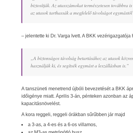
biztosítják. Az utasszámokat természetesen továbbra is 
az utasok tarthassák a megfelelő távolságot egymástól
– jelentette ki Dr. Varga Ivett. A BKK vezérigazgatója 
„A biztonságos távolság betartásához az utasok közrem
használják ki, és segítsék egymást a leszállásban is.”
A tanszüneti menetrend újbóli bevezetését a BKK ápril
időigénye miatt. Április 3-án, pénteken azonban az á
kapacitásnövelést.
A kora reggeli, reggeli órákban sűrűbben jár majd
a 3-as, a 4-es és a 6-os villamos,
az M3-as metrópótló busz,