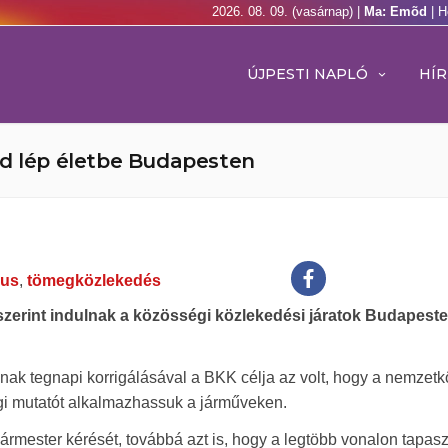
2026. 08. 09. (vasárnap) |
Ma: Emõd
| H
ÚJPESTI NAPLÓ
HÍR
nd lép életbe Budapesten
rus
,
tömegközlekedés
d szerint indulnak a közösségi közlekedési járatok Budapeste
annak tegnapi korrigálásával a BKK célja az volt, hogy a nemzetk
égi mutatót alkalmazhassuk a járműveken.
ester kérését, továbbá azt is, hogy a legtöbb vonalon tapaszt