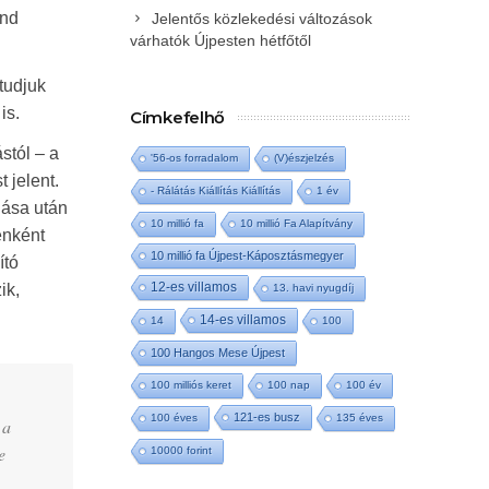
end
Jelentős közlekedési változások
várhatók Újpesten hétfőtől
tudjuk
is.
Címkefelhő
stól – a
'56-os forradalom
(V)észjelzés
 jelent.
- Rálátás Kiállítás Kiállítás
1 év
lása után
10 millió fa
10 millió Fa Alapítvány
enként
10 millió fa Újpest-Káposztásmegyer
ító
12-es villamos
ik,
13. havi nyugdíj
14-es villamos
14
100
100 Hangos Mese Újpest
100 milliós keret
100 nap
100 év
121-es busz
100 éves
135 éves
 a
e
10000 forint