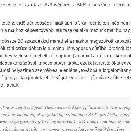
érzetet keltett az utazóközönségben, a BKK a tanszüneti menetr
tésének időigényessége miatt április 3-án, pénteken még nem 
on a maihoz képest további sűrítéseket alkalmazunk már holnap 
ndössze 10 százalékkal marad el a máskor megszokott kapacitá
 délutáni csúcsidőben is a mainál lényegesen sűrűbb járatindulást
d bevezetése óta eltelt két napban (valamint annak mai korrigá
ások gyakoriságával kapcsolatban kapta, ezeket a reakciókat egy
rosi helyszínen személyes jelenléttel, továbbá a forgalomirány
 figyelik a járatok telítettségét, emellett a járművezetők is jelz
t látnak.
yek nagy segítséget jelentettek menetrend korrigálása során. Karácsony
álva az elmúlt napok forgalmi tapasztalatait a BKK újra életbe lépteti
biztonságérzetet ad azoknak az utasoknak, akik sajnos nem tudnak hom
 a város fenntartását, vagy éppen az egészségügy működőképességét