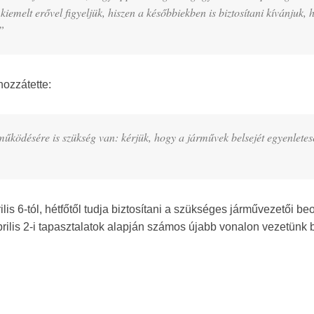
kiemelt erővel figyeljük, hiszen a későbbiekben is biztosítani kívánjuk, 
”
hozzátette:
űködésére is szükség van: kérjük, hogy a járművek belsejét egyenletes
is 6-tól, hétfőtől tudja biztosítani a szükséges járművezetői be
prilis 2-i tapasztalatok alapján számos újabb vonalon vezetünk 