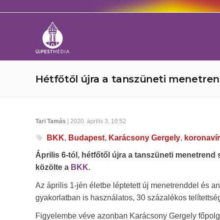
Hétfőtől újra a tanszüneti menetre
Tari Tamás
| 2020. április 3. 10:52
BKK
,
Budapest
,
Karácsony Gergely
,
koronaví
Április 6-tól, hétfőtől újra a tanszüneti menetren
közölte a
BKK
.
Az április 1-jén életbe léptetett új menetrenddel és 
gyakorlatban is használatos, 30 százalékos telítetts
Figyelembe véve azonban Karácsony Gergely főpolgárm