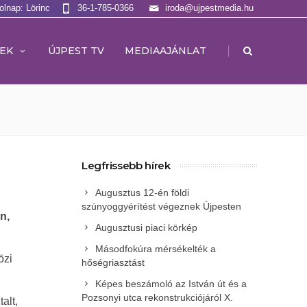
olnap: Lörinc
36-1-785-0366
iroda@ujpestmedia.hu
|
EK
ÚJPEST TV
MEDIAAJÁNLAT
Legfrissebb hírek
Augusztus 12-én földi
szúnyoggyérítést végeznek Újpesten
n,
Augusztusi piaci körkép
Másodfokúra mérsékelték a
özi
hőségriasztást
Képes beszámoló az István út és a
Pozsonyi utca rekonstrukciójáról X.
alt,