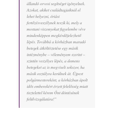
állandó orvosi segítséget igényelnek.
Azokat, akiket családtagjaiknál el
lehet helyezni, óriási
fertőzésveszélynek teszik ki, mely a
mostani viszonyokat figyelembe véve
mindenképpen megkérdőjelezhető
lépés. Továbbá a kórházban maradó
betegek átköltöztetése egy másik
intézménybe – véleményem szerint –
szintén veszélyes lépés, a demens
betegeket az is megviseli sokszor, ha
másik osztályra kerülnek át. Újpest
polgármestereként, a kórházban ápolt
idős emberekért érzett felelősség miatt
tisztelettel kérem Önt döntésének
felülvizsgálatára!”