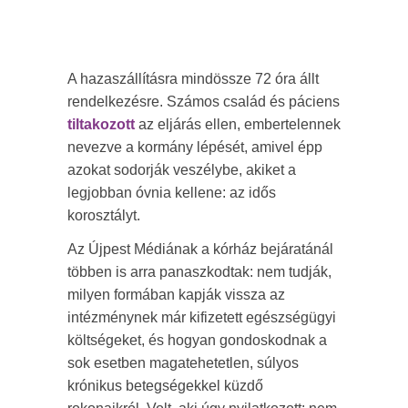
A hazaszállításra mindössze 72 óra állt
rendelkezésre. Számos család és páciens
tiltakozott
az eljárás ellen, embertelennek
nevezve a kormány lépését, amivel épp
azokat sodorják veszélybe, akiket a
legjobban óvnia kellene: az idős
korosztályt.
Az Újpest Médiának a kórház bejáratánál
többen is arra panaszkodtak: nem tudják,
milyen formában kapják vissza az
intézménynek már kifizetett egészségügyi
költségeket, és hogyan gondoskodnak a
sok esetben magatehetetlen, súlyos
krónikus betegségekkel küzdő