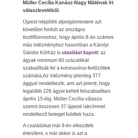
Müller Cecília Kanász-Nagy Máténak írt
válaszleveléből.
Újpest népjóléti alpolgármestere azt
követően fordult az országos
tisztifőorvoshoz, hogy április 8-án számos
más intézményhez hasonlóan a Károlyi
Sándor Kórház is
utasítást kapott
: az
ágyak minimum 60 százalékát
szabadítsák fel a koronavírus-fertőzöttek
számára.Az intézmény jelenleg 377
ággyal rendelkezik, ami azt jelenti, hogy
legalább 226 ágyat kellett felszabadítani
április 15-éig. Müller Cecília válasza
szerint összesen 37 újpesti lakcímmel
rendelkező beteget küldtek haza.
A családokat már 9-én elkezdték
értesíteni, s már akkor is azt a