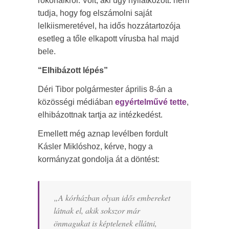
rokonaikról. Volt, aki úgy nyilatkozott: nem
tudja, hogy fog elszámolni saját
lelkiismeretével, ha idős hozzátartozója
esetleg a tőle elkapott vírusba hal majd
bele.
“Elhibázott lépés”
Déri Tibor polgármester április 8-án a
közösségi médiában
egyértelművé tette
,
elhibázottnak tartja az intézkedést.
Emellett még aznap levélben fordult
Kásler Miklóshoz, kérve, hogy a
kormányzat gondolja át a döntést:
„A kórházban olyan idős embereket
látnak el, akik sokszor már
önmagukat is képtelenek ellátni,