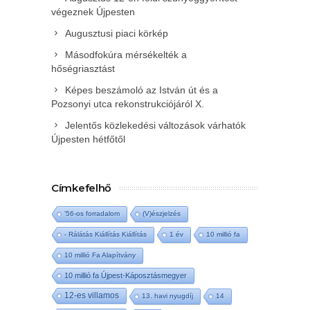
végeznek Újpesten
Augusztusi piaci körkép
Másodfokúra mérsékelték a
hőségriasztást
Képes beszámoló az István út és a
Pozsonyi utca rekonstrukciójáról X.
Jelentős közlekedési változások várhatók
Újpesten hétfőtől
Címkefelhő
'56-os forradalom
(V)észjelzés
- Rálátás Kiállítás Kiállítás
1 év
10 millió fa
10 millió Fa Alapítvány
10 millió fa Újpest-Káposztásmegyer
12-es villamos
13. havi nyugdíj
14