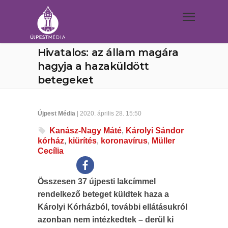
Hivatalos: az állam magára
hagyja a hazaküldött
betegeket
Újpest Média
| 2020. április 28. 15:50
Kanász-Nagy Máté
,
Károlyi Sándor
kórház
,
kiürítés
,
koronavírus
,
Müller
Cecília
Összesen 37 újpesti lakcímmel
rendelkező beteget küldtek haza a
Károlyi Kórházból, további ellátásukról
azonban nem intézkedtek – derül ki