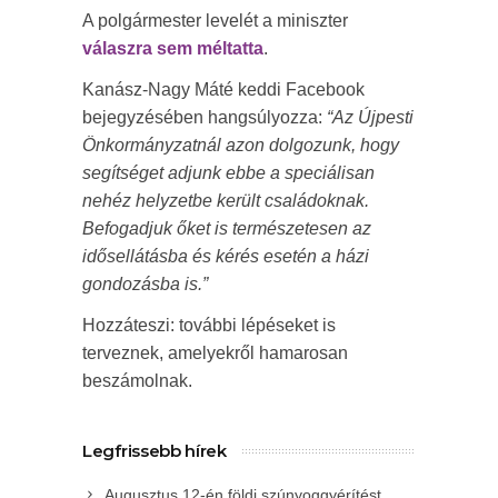
A polgármester levelét a miniszter
válaszra sem méltatta
.
Kanász-Nagy Máté keddi Facebook
bejegyzésében hangsúlyozza:
“Az Újpesti
Önkormányzatnál azon dolgozunk, hogy
segítséget adjunk ebbe a speciálisan
nehéz helyzetbe került családoknak.
Befogadjuk őket is természetesen az
idősellátásba és kérés esetén a házi
gondozásba is.”
Hozzáteszi: további lépéseket is
terveznek, amelyekről hamarosan
beszámolnak.
Legfrissebb hírek
Augusztus 12-én földi szúnyoggyérítést