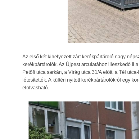
Az első két kihelyezett zárt kerékpártároló nagy nép
kerékpártárolók. Az Újpest arculatához illeszkedő lila 
Petőfi utca sarkán, a Virág utca 31/A előtt, a Tél ut
létesítették. A kültéri nyitott kerékpártárolókról egy
elolvasható.