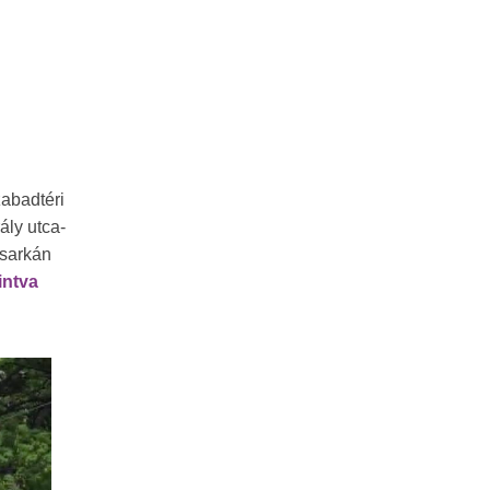
zabadtéri
ály utca-
 sarkán
tintva