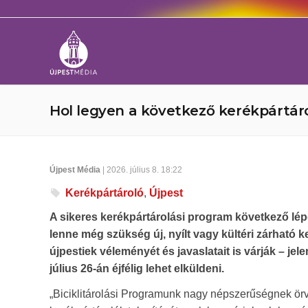
Hol legyen a következő kerékpártáro
Újpest Média
| 2026. július 8. 18:22
Kerékpártároló
,
Újpest
A sikeres kerékpártárolási program következő lé
lenne még szükség új, nyílt vagy kültéri zárható ke
újpestiek véleményét és javaslatait is várják – jel
július 26-án éjfélig lehet elküldeni.
„Biciklitárolási Programunk nagy népszerűségnek örve