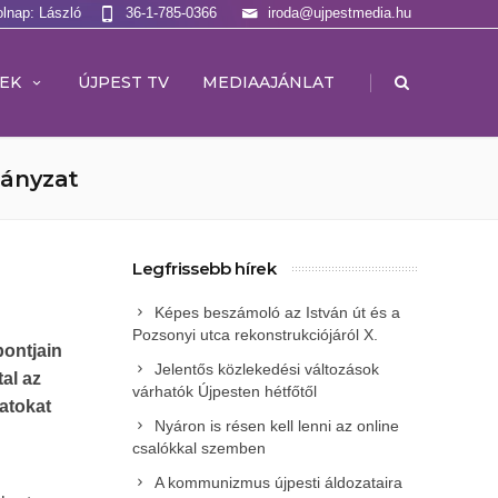
olnap: László
36-1-785-0366
iroda@ujpestmedia.hu
|
EK
ÚJPEST TV
MEDIAAJÁNLAT
mányzat
Legfrissebb hírek
Képes beszámoló az István út és a
Pozsonyi utca rekonstrukciójáról X.
pontjain
Jelentős közlekedési változások
tal az
várhatók Újpesten hétfőtől
latokat
Nyáron is résen kell lenni az online
csalókkal szemben
A kommunizmus újpesti áldozataira