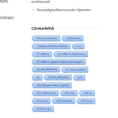
bert.
emlékeztek
Nosztalgiavillamosozás Újpesten
roskapu
Címkefelhő
'56-os forradalom
(V)észjelzés
- Rálátás Kiállítás Kiállítás
1 év
10 millió fa
10 millió Fa Alapítvány
10 millió fa Újpest-Káposztásmegyer
12-es villamos
13. havi nyugdíj
14-es villamos
14
100
100 Hangos Mese Újpest
100 milliós keret
100 nap
100 év
121-es busz
100 éves
135 éves
10000 forint