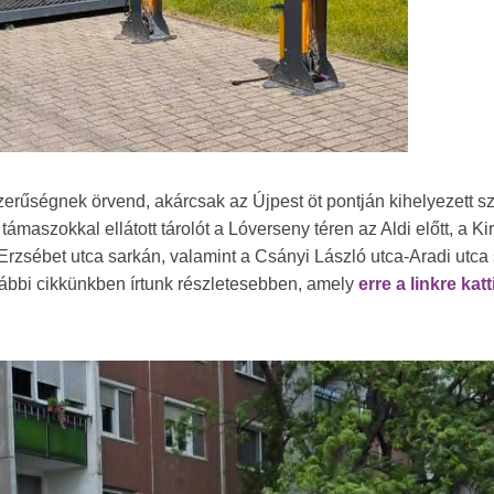
szerűségnek örvend, akárcsak az Újpest öt pontján kihelyezett s
támaszokkal ellátott tárolót a Lóverseny téren az Aldi előtt, a Kir
ca-Erzsébet utca sarkán, valamint a Csányi László utca-Aradi utca
 korábbi cikkünkben írtunk részletesebben, amely
erre a linkre kat