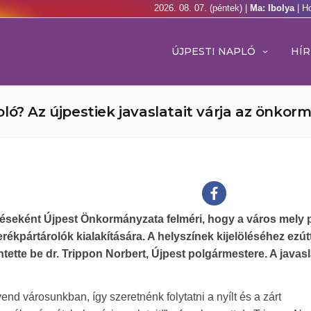
2026. 08. 07. (péntek) |
Ma: Ibolya
| H
ÚJPESTI NAPLÓ
HÍR
ló? Az újpestiek javaslatait várja az önkor
péseként Újpest Önkormányzata felméri, hogy a város mely 
rékpártárolók kialakítására. A helyszínek kijelöléséhez ezút
entette be dr. Trippon Norbert, Újpest polgármestere. A javas
nd városunkban, így szeretnénk folytatni a nyílt és a zárt