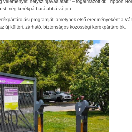
 véleményét, helyszínjavaslatait!” – fogalmazott dr. Trippon Nor
pest még kerékpárbarátabbá váljon.
erékpártárolási programját, amelynek első eredményeként a Vá
az új kültéri, zárható, biztonságos közösségi kerékpártárolók.