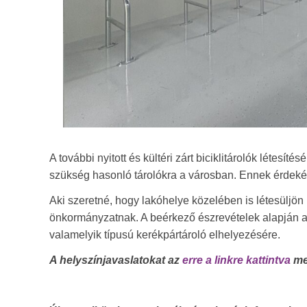
A további nyitott és kültéri zárt biciklitárolók létes
szükség hasonló tárolókra a városban. Ennek érdekébe
Aki szeretné, hogy lakóhelye közelében is létesüljön b
önkormányzatnak. A beérkező észrevételek alapján a
valamelyik típusú kerékpártároló elhelyezésére.
A helyszínjavaslatokat az
erre a linkre kattintva
meg