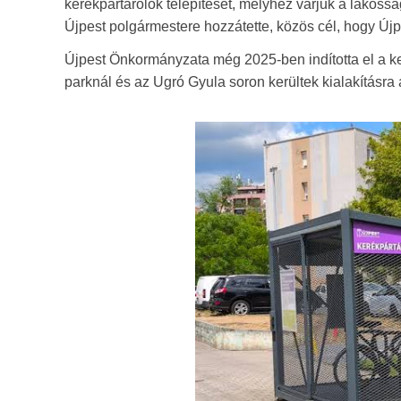
kerékpártárolók telepítését, melyhez várjuk a lakosság
Újpest polgármestere hozzátette, közös cél, hogy Új
Újpest Önkormányzata még 2025-ben indította el a k
parknál és az Ugró Gyula soron kerültek kialakításra 