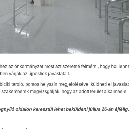
ítéséhez az önkormányzat most azt szeretné felmérni, hogy hol len
n várják az újpestiek javaslatait.
iciklitároló, pontos helyszín megjelölésével küldheti el javaslat
 szakemberek megvizsgálják, hogy az adott terület alkalmas-e
nyíló oldalon keresztül lehet beküldeni július 26-án éjfélig.