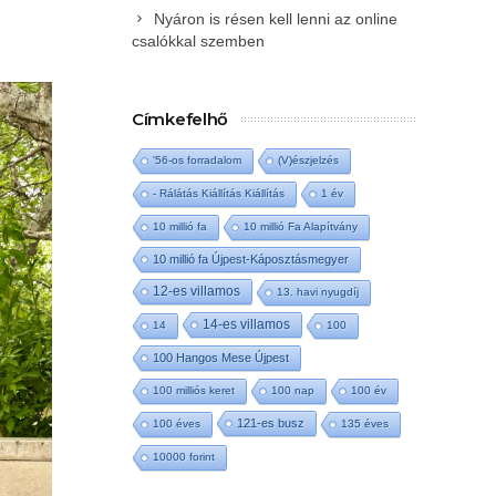
Nyáron is résen kell lenni az online
csalókkal szemben
Címkefelhő
'56-os forradalom
(V)észjelzés
- Rálátás Kiállítás Kiállítás
1 év
10 millió fa
10 millió Fa Alapítvány
10 millió fa Újpest-Káposztásmegyer
12-es villamos
13. havi nyugdíj
14-es villamos
14
100
100 Hangos Mese Újpest
100 milliós keret
100 nap
100 év
121-es busz
100 éves
135 éves
10000 forint