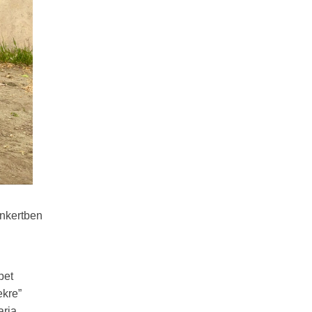
ánkertben
pet
ekre”
rja,