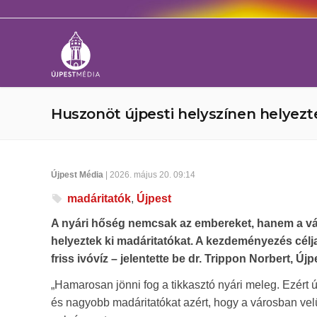
Huszonöt újpesti helyszínen helyezt
Újpest Média
| 2026. május 20. 09:14
madáritatók
,
Újpest
A nyári hőség nemcsak az embereket, hanem a vár
helyeztek ki madáritatókat. A kezdeményezés célja
friss ivóvíz – jelentette be dr. Trippon Norbert, Új
„Hamarosan jönni fog a tikkasztó nyári meleg. Ezért
és nagyobb madáritatókat azért, hogy a városban velü