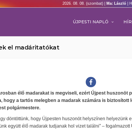
2026. 08. 08. (szombat) |
Ma: László
| 
ÚJPESTI NAPLÓ
HÍR
ek el madáritatókat
osban élő madarakat is megviseli, ezért Újpest huszonöt 
, hogy a tartós melegben a madarak számára is biztosított 
pest polgármestere.
 úgy döntöttünk, hogy Újpesten huszonöt helyszínen helyezünk e
nk együtt élő madarak tudjanak hol vizet találni” – fogalmazott