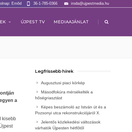
Holnap: Emõd
36-1-785-0366
iroda@ujpestmedia.hu
|
EK
ÚJPEST TV
MEDIAAJÁNLAT
Legfrissebb hírek
Augusztusi piaci körkép
Másodfokúra mérsékelték a
pontján
hőségriasztást
legyen a
Képes beszámoló az István út és a
Pozsonyi utca rekonstrukciójáról X.
l kisebb
Jelentős közlekedési változások
 Újpest
várhatók Újpesten hétfőtől