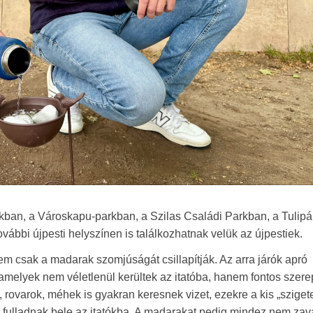
arkban, a Városkapu-parkban, a Szilas Családi Parkban, a Tulip
ábbi újpesti helyszínen is találkozhatnak velük az újpestiek.
nem csak a madarak szomjúságát csillapítják. Az arra járók apró
amelyek nem véletlenül kerültek az itatóba, hanem fontos szere
 rovarok, méhek is gyakran keresnek vizet, ezekre a kis „sziget
fulladnak bele az itatókba. A madarakat pedig mindez nem zava