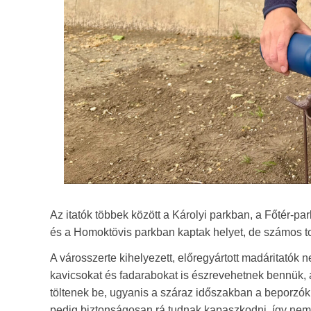
Az itatók többek között a Károlyi parkban, a Főtér-p
és a Homoktövis parkban kaptak helyet, de számos tov
A városszerte kihelyezett, előregyártott madáritatók 
kavicsokat és fadarabokat is észrevehetnek bennük, 
töltenek be, ugyanis a száraz időszakban a beporzók,
pedig biztonságosan rá tudnak kapaszkodni, így nem 