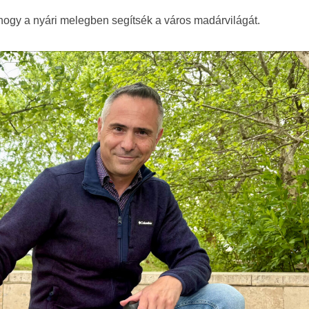
 hogy a nyári melegben segítsék a város madárvilágát.