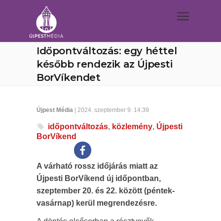
Időpontváltozás: egy héttel
később rendezik az Újpesti
BorVíkendet
Újpest Média
| 2024. szeptember 9. 14:39
időpontváltozás
,
közlemény
,
Újpesti
BorVíkend
A várható rossz időjárás miatt az
Újpesti BorVíkend új időpontban,
szeptember 20. és 22. között (péntek-
vasárnap) kerül megrendezésre.