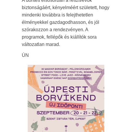
A döntés elsősorban a résztvevők
biztonságáért, kényelméért született, hogy
mindenki továbbra is felejthetetlen
élményekkel gazdagodhasson, és jól
szórakozzon a rendezvényen. A
programok, fellépők és kiállítók sora
változatlan marad.
ÚN