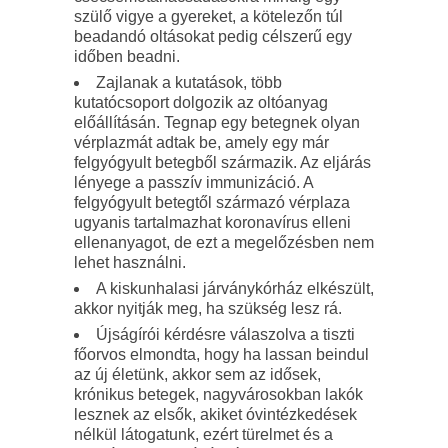
szülő vigye a gyereket, a kötelezőn túl
beadandó oltásokat pedig célszerű egy
időben beadni.
Zajlanak a kutatások, több
kutatócsoport dolgozik az oltóanyag
előállításán. Tegnap egy betegnek olyan
vérplazmát adtak be, amely egy már
felgyógyult betegből származik. Az eljárás
lényege a passzív immunizáció. A
felgyógyult betegtől származó vérplaza
ugyanis tartalmazhat koronavírus elleni
ellenanyagot, de ezt a megelőzésben nem
lehet használni.
A kiskunhalasi járványkórház elkészült,
akkor nyitják meg, ha szükség lesz rá.
Újságírói kérdésre válaszolva a tiszti
főorvos elmondta, hogy ha lassan beindul
az új életünk, akkor sem az idősek,
krónikus betegek, nagyvárosokban lakók
lesznek az elsők, akiket óvintézkedések
nélkül látogatunk, ezért türelmet és a