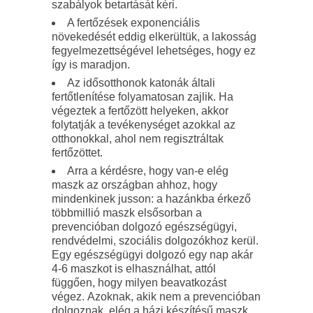
szabályok betartását kéri.
A fertőzések exponenciális
növekedését eddig elkerültük, a lakosság
fegyelmezettségével lehetséges, hogy ez
így is maradjon.
Az idősotthonok katonák általi
fertőtlenítése folyamatosan zajlik. Ha
végeztek a fertőzött helyeken, akkor
folytatják a tevékenységet azokkal az
otthonokkal, ahol nem regisztráltak
fertőzöttet.
Arra a kérdésre, hogy van-e elég
maszk az országban ahhoz, hogy
mindenkinek jusson: a hazánkba érkező
többmillió maszk elsősorban a
prevencióban dolgozó egészségügyi,
rendvédelmi, szociális dolgozókhoz kerül.
Egy egészségügyi dolgozó egy nap akár
4-6 maszkot is elhasználhat, attól
függően, hogy milyen beavatkozást
végez. Azoknak, akik nem a prevencióban
dolgoznak, elég a házi készítésű maszk,