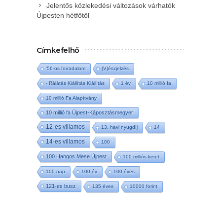
Jelentős közlekedési változások várhatók
Újpesten hétfőtől
Címkefelhő
'56-os forradalom
(V)észjelzés
- Rálátás Kiállítás Kiállítás
1 év
10 millió fa
10 millió Fa Alapítvány
10 millió fa Újpest-Káposztásmegyer
12-es villamos
13. havi nyugdíj
14
14-es villamos
100
100 Hangos Mese Újpest
100 milliós keret
100 nap
100 év
100 éves
121-es busz
135 éves
10000 forint