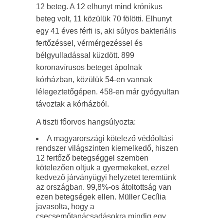
12 beteg. A 12 elhunyt mind krónikus
beteg volt, 11 közülük 70 fölötti. Elhunyt
egy 41 éves férfi is, aki súlyos bakteriális
fertőzéssel, vérmérgezéssel és
bélgyulladással küzdött. 899
koronavírusos beteget ápolnak
kórházban, közülük 54-en vannak
lélegeztetőgépen. 458-en már gyógyultan
távoztak a kórházból.
A tiszti főorvos hangsúlyozta:
A magyarországi kötelező védőoltási
rendszer világszinten kiemelkedő, hiszen
12 fertőző betegséggel szemben
kötelezően oltjuk a gyermekeket, ezzel
kedvező járványügyi helyzetet teremtünk
az országban. 99,8%-os átoltottság van
ezen betegségek ellen. Müller Cecília
javasolta, hogy a
csecsemőtanácsadásokra mindig egy