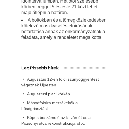
időintervallumban. Hétfőtől szélesebb
körben, reggel 5 és este 21 közt lehet
majd átlépni a határon.
A boltokban és a tömegközlekedésben
kötelező maszkviselés előírásának
betartatása annak az önkormányzatnak a
feladata, amely a rendeletet megalkotta.
Legfrissebb hírek
Augusztus 12-én földi szúnyoggyérítést
végeznek Újpesten
Augusztusi piaci körkép
Másodfokúra mérsékelték a
hőségriasztást
Képes beszámoló az István út és a
Pozsonyi utca rekonstrukciójáról X.