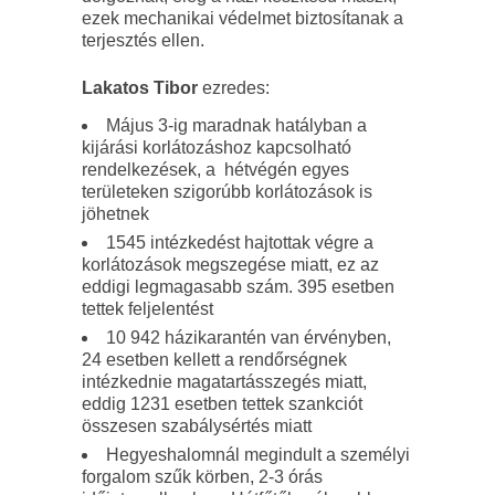
ezek mechanikai védelmet biztosítanak a
terjesztés ellen.
Lakatos Tibor
ezredes:
Május 3-ig maradnak hatályban a
kijárási korlátozáshoz kapcsolható
rendelkezések, a hétvégén egyes
területeken szigorúbb korlátozások is
jöhetnek
1545 intézkedést hajtottak végre a
korlátozások megszegése miatt, ez az
eddigi legmagasabb szám. 395 esetben
tettek feljelentést
10 942 házikarantén van érvényben,
24 esetben kellett a rendőrségnek
intézkednie magatartásszegés miatt,
eddig 1231 esetben tettek szankciót
összesen szabálysértés miatt
Hegyeshalomnál megindult a személyi
forgalom szűk körben, 2-3 órás