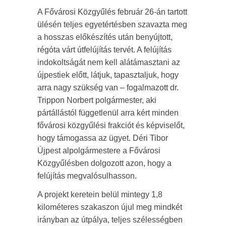
A Fővárosi Közgyűlés február 26-án tartott
ülésén teljes egyetértésben szavazta meg
a hosszas előkészítés után benyújtott,
régóta várt útfelújítás tervét. A felújítás
indokoltságát nem kell alátámasztani az
újpestiek előtt, látjuk, tapasztaljuk, hogy
arra nagy szükség van – fogalmazott dr.
Trippon Norbert polgármester, aki
pártállástól függetlenül arra kért minden
fővárosi közgyűlési frakciót és képviselőt,
hogy támogassa az ügyet. Déri Tibor
Újpest alpolgármestere a Fővárosi
Közgyűlésben dolgozott azon, hogy a
felújítás megvalósulhasson.
A projekt keretein belül mintegy 1,8
kilométeres szakaszon újul meg mindkét
irányban az útpálya, teljes szélességben