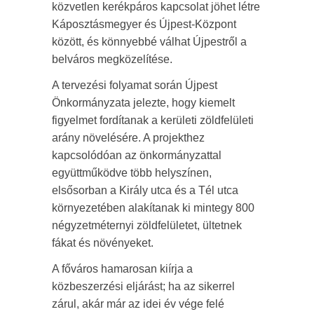
közvetlen kerékpáros kapcsolat jöhet létre
Káposztásmegyer és Újpest-Központ
között, és könnyebbé válhat Újpestről a
belváros megközelítése.
A tervezési folyamat során Újpest
Önkormányzata jelezte, hogy kiemelt
figyelmet fordítanak a kerületi zöldfelületi
arány növelésére. A projekthez
kapcsolódóan az önkormányzattal
együttműködve több helyszínen,
elsősorban a Király utca és a Tél utca
környezetében alakítanak ki mintegy 800
négyzetméternyi zöldfelületet, ültetnek
fákat és növényeket.
A főváros hamarosan kiírja a
közbeszerzési eljárást; ha az sikerrel
zárul, akár már az idei év vége felé