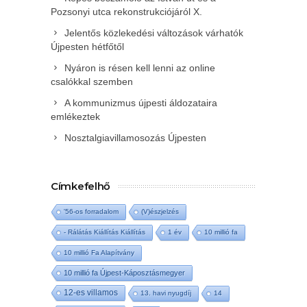
Pozsonyi utca rekonstrukciójáról X.
Jelentős közlekedési változások várhatók
Újpesten hétfőtől
Nyáron is résen kell lenni az online
csalókkal szemben
A kommunizmus újpesti áldozataira
emlékeztek
Nosztalgiavillamosozás Újpesten
Címkefelhő
'56-os forradalom
(V)észjelzés
- Rálátás Kiállítás Kiállítás
1 év
10 millió fa
10 millió Fa Alapítvány
10 millió fa Újpest-Káposztásmegyer
12-es villamos
13. havi nyugdíj
14