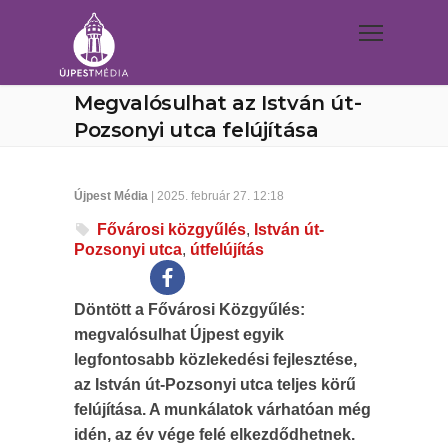
Megvalósulhat az István út-
Pozsonyi utca felújítása
Újpest Média
| 2025. február 27. 12:18
Fővárosi közgyűlés
,
István út-
Pozsonyi utca
,
útfelújítás
Döntött a Fővárosi Közgyűlés:
megvalósulhat Újpest egyik
legfontosabb közlekedési fejlesztése,
az István út-Pozsonyi utca teljes körű
felújítása. A munkálatok várhatóan még
idén, az év vége felé elkezdődhetnek.