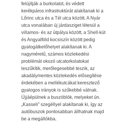
felújítják a burkolatot, és védett
kerékpáros infrastruktúrát alakítanak ki a
Lőrinc utca és a Tél utca között. A Nyár
utca vonalában új járdasziget létesül a
villamos- és az útpálya között, a Shell-kút
és Angyalföld kocsiszín között pedig
gyalogátkelőhelyet alakítanak ki. A
nagyméretű, számos közlekedési
problémát okozó utcatorkolatokat
leszűkítik, merőlegesebbé teszik, az
akadálymentes közlekedés elősegítése
érdekében a mellékutcákat keresztező
gyalogos irányok is szűkebbé válnak.
Újjáépülnek a buszöblök, melyeket ún.
„Kasseli” szegéllyel alakítanak ki, így az
autóbuszok pontosabban állhatnak majd
be a megállókba.