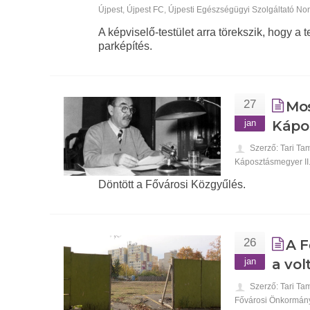
Újpest
,
Újpest FC
,
Újpesti Egészségügyi Szolgáltató Nonp
A képviselő-testület arra törekszik, hogy a 
parképítés.
27
Mos
jan
Kápo
Szerző: Tari Ta
Káposztásmegyer II
Döntött a Fővárosi Közgyűlés.
26
A F
jan
a vol
Szerző: Tari Ta
Fővárosi Önkormán