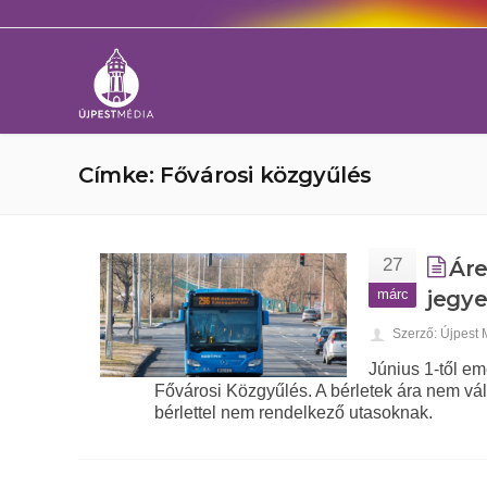
Címke: Fővárosi közgyűlés
27
Áre
márc
jegy
Szerző: Újpest
Június 1-től e
Fővárosi Közgyűlés. A bérletek ára nem vált
bérlettel nem rendelkező utasoknak.