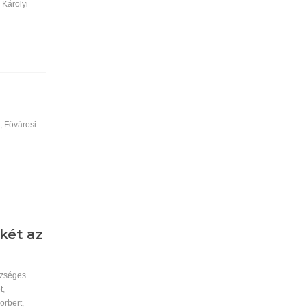
,
Károlyi
r
,
Fővárosi
két az
zséges
t
,
orbert
,