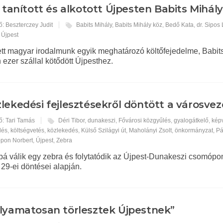
, tanított és alkotott Újpesten Babits Mihály
ő: Beszterczey Judit
Babits Mihály
,
Babits Mihály köz
,
Bedő Kata
,
dr. Sipos
,
Újpest
ett magyar irodalmunk egyik meghatározó költőfejedelme, Babits
 ezer szállal kötődött Újpesthez.
lekedési fejlesztésekről döntött a városvez
ő: Tari Tamás
Déri Tibor
,
dunakeszi
,
Fővárosi közgyűlés
,
gyalogátkelő
,
képv
dés
,
költségvetés
,
közlekedés
,
Külső Szilágyi út
,
Maholányi Zsolt
,
önkormányzat
,
Pá
ppon Norbert
,
Újpest
,
Zebra
á válik egy zebra és folytatódik az Újpest-Dunakeszi csomópo
 29-ei döntései alapján.
lyamatosan törlesztek Újpestnek”