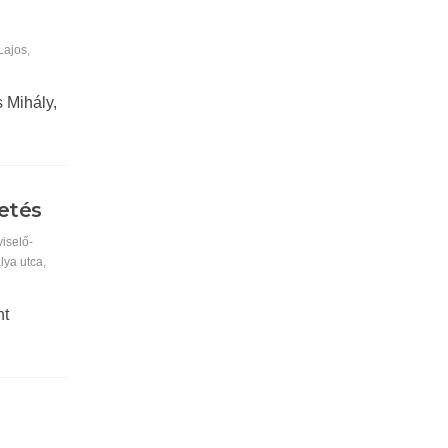
 Lajos
,
 Mihály,
etés
iselő-
lya utca
,
nt