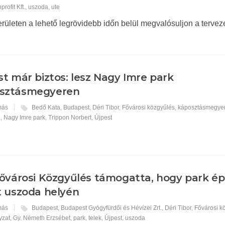
rofit Kft.
,
uszoda
,
ute
területen a lehető legrövidebb időn belül megvalósuljon a terveze
t már biztos: lesz Nagy Imre park
sztásmegyeren
más
Bedő Kata
,
Budapest
,
Déri Tibor
,
Fővárosi közgyűlés
,
káposztásmegye
.
,
Nagy Imre park
,
Trippon Norbert
,
Újpest
ővárosi Közgyűlés támogatta, hogy park ép
t uszoda helyén
más
Budapest
,
Budapest Gyógyfürdői és Hévízei Zrt.
,
Déri Tibor
,
Fővárosi k
yzat
,
Gy. Németh Erzsébet
,
park
,
telek
,
Újpest
,
uszoda