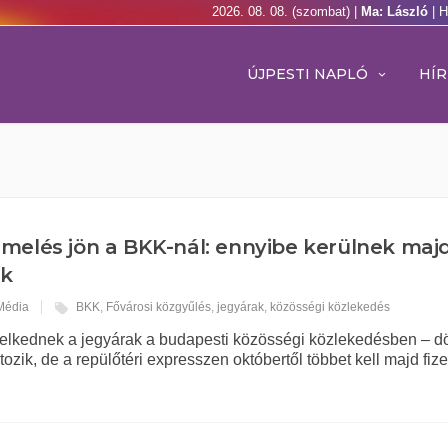
2026. 08. 08. (szombat) |
Ma: László
| 
ÚJPESTI NAPLÓ
HÍR
melés jön a BKK-nál: ennyibe kerülnek maj
ek
 Média
BKK
,
Fővárosi közgyűlés
,
jegyárak
,
közösségi közlekedés
melkednek a jegyárak a budapesti közösségi közlekedésben – dö
ozik, de a repülőtéri expresszen októbertől többet kell majd fize