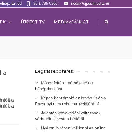
Holnap: Emõd
36-1-785-0366
iroda@ujpestmedia.hu
|
EK
ÚJPEST TV
MEDIAAJÁNLAT
Legfrissebb hírek
d a
Másodfokúra mérsékelték a
hőségriasztást
Képes beszámoló az István út és a
ntött a
Pozsonyi utca rekonstrukciójáról X.
tniük a
Jelentős közlekedési változások
várhatók Újpesten hétfőtől
Nyáron is résen kell lenni az online