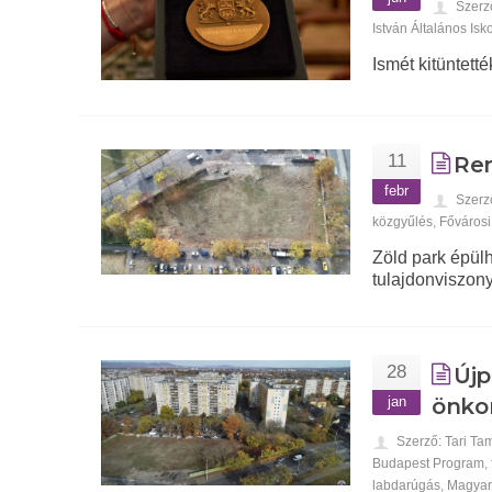
Szerz
István Általános Is
Ismét kitüntetté
11
Ren
febr
Szerz
közgyűlés
,
Főváros
Zöld park épülh
tulajdonviszony
28
Újp
jan
önko
Szerző: Tari Ta
Budapest Program
,
labdarúgás
,
Magyar