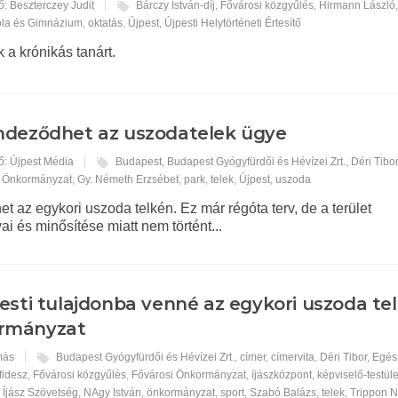
ő: Beszterczey Judit
Bárczy István-díj
,
Fővárosi közgyűlés
,
Hirmann László
kola és Gimnázium
,
oktatás
,
Újpest
,
Újpesti Helytörténeti Értesítő
k a krónikás tanárt.
deződhet az uszodatelek ügye
ő: Újpest Média
Budapest
,
Budapest Gyógyfürdői és Hévízei Zrt.
,
Déri Tibo
i Önkormányzat
,
Gy. Németh Erzsébet
,
park
,
telek
,
Újpest
,
uszoda
et az egykori uszoda telkén. Ez már régóta terv, de a terület
ai és minősítése miatt nem történt...
esti tulajdonba venné az egykori uszoda tel
rmányzat
más
Budapest Gyógyfürdői és Hévízei Zrt.
,
címer
,
címervita
,
Déri Tibor
,
Egés
fidesz
,
Fővárosi közgyűlés
,
Fővárosi Önkormányzat
,
íjászközpont
,
képviselő-testüle
 Íjász Szövetség
,
NAgy István
,
önkormányzat
,
sport
,
Szabó Balázs
,
telek
,
Trippon N