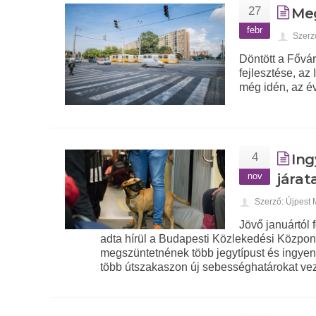
27
Meg
febr
Szerz
Döntött a Fővá
fejlesztése, az
még idén, az é
4
Ing
nov
járat
Szerző: Újpest
Jövő januártól 
adta hírül a Budapesti Közlekedési Központ
megszüntetnének több jegytípust és ingyene
több útszakaszon új sebességhatárokat ve