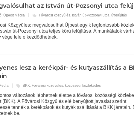
valósulhat az István út-Pozsonyi utca felúj
ő: Újpest Média
Fővárosi közgyűlés
,
István út-Pozsonyi utca
,
útfelújítás
rosi Közgyűlés: megvalósulhat Újpest egyik legfontosabb közle
 István út-Pozsonyi utca teljes körű felújítása. A munkálatok vár
v vége felé elkezdődhetnek.
yenes lesz a kerékpár- és kutyaszállítás a 
ain
 Média
BKK
,
Fővárosi közgyűlés
,
közösségi közlekedés
fontos változások léphetnek életbe a fővárosi közösségi közle
 (BKK). A Fővárosi Közgyűlés elé benyújtott javaslat szerint
ssé tennék a kerékpárok és kutyák szállítását a BKK járatain. 
zetnek be.