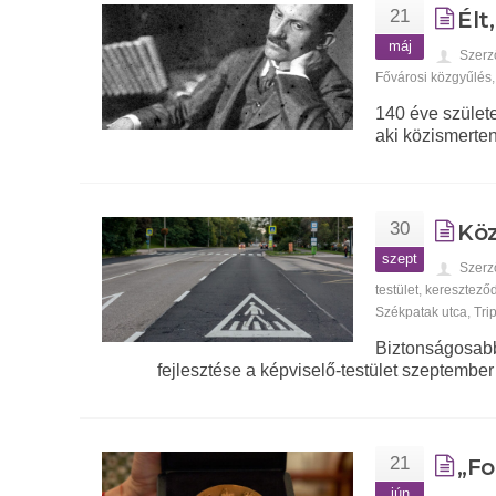
21
Élt
máj
Szerz
Fővárosi közgyűlés
140 éve szület
aki közismerten
30
Köz
szept
Szerz
testület
,
keresztező
Székpatak utca
,
Tri
Biztonságosabb
fejlesztése a képviselő-testület szeptember
21
„Fo
jún