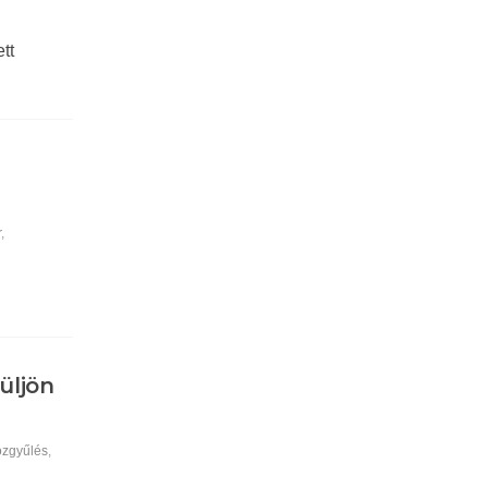
tt
r
,
üljön
özgyűlés
,