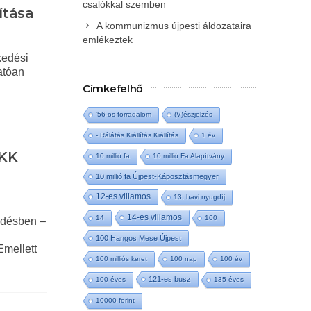
csalókkal szemben
ítása
A kommunizmus újpesti áldozataira
emlékeztek
kedési
hatóan
Címkefelhő
'56-os forradalom
(V)észjelzés
- Rálátás Kiállítás Kiállítás
1 év
BKK
10 millió fa
10 millió Fa Alapítvány
10 millió fa Újpest-Káposztásmegyer
12-es villamos
13. havi nyugdíj
14-es villamos
14
100
kedésben –
100 Hangos Mese Újpest
Emellett
100 milliós keret
100 nap
100 év
121-es busz
100 éves
135 éves
10000 forint