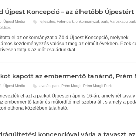
d Újpest Koncepció – az élhetőbb Újpestért
ő: Újpest Média
fejlesztés
,
Főtér-park
,
önkormányzat
,
park
,
Városkapu par
öldítés
ította el az önkormányzat a Zöld Újpest Koncepció, melynek
ámos kezdeményezés valósult meg az elmúlt években. Ezek cé
zívesen töltjük az időt családunkkal.
kot kapott az embermentő tanárnő, Prém 
ő: Újpest Média
avatás
,
park
,
Prém Margit
,
Prém Margit Park
nevezték el azt a parkot Újpesten április 16-án, amelynél tavaly
az embermentő tanár és műfordító mellszobra áll, s amely a pe
ykori otthona közelében található.
virágültetési koncepcióval várja a tavaszt az