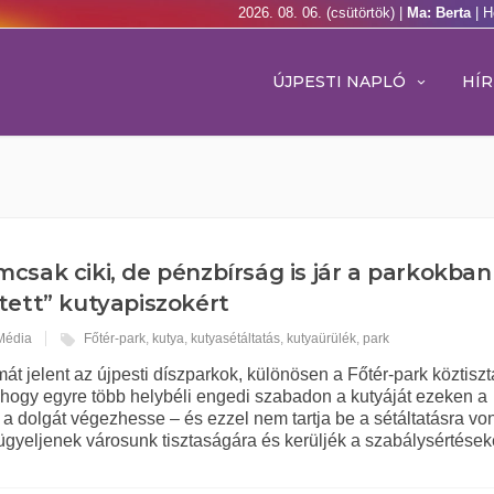
2026. 08. 06. (csütörtök) |
Ma: Berta
| H
ÚJPESTI NAPLÓ
HÍR
csak ciki, de pénzbírság is jár a parkokban
jtett” kutyapiszokért
 Média
Főtér-park
,
kutya
,
kutyasétáltatás
,
kutyaürülék
,
park
t jelent az újpesti díszparkok, különösen a Főtér-park köztisz
ogy egyre több helybéli engedi szabadon a kutyáját ezeken a
a dolgát végezhesse – és ezzel nem tartja be a sétáltatásra vo
ügyeljenek városunk tisztaságára és kerüljék a szabálysértések