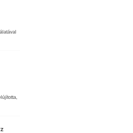
álatával
újította,
az