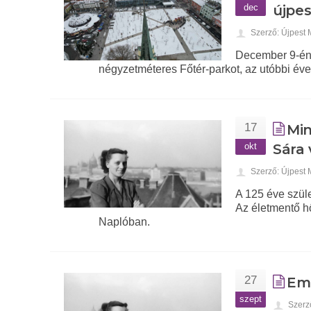
dec
újpes
Szerző: Újpest
December 9-én 
négyzetméteres Főtér-parkot, az utóbbi éve
17
Min
okt
Sára 
Szerző: Újpest
A 125 éve szüle
Az életmentő h
Naplóban.
27
Emb
szept
Szerz