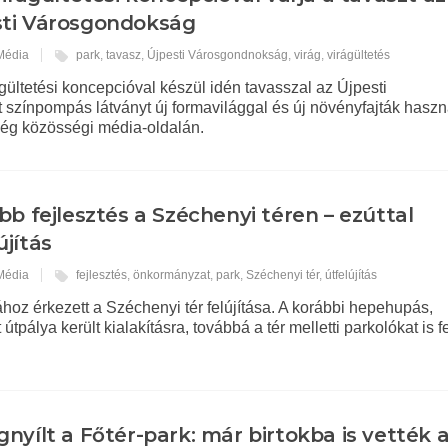
sti Városgondokság
 Média
park
,
tavasz
,
Újpesti Városgondnokság
,
virág
,
virágültetés
ágültetési koncepcióval készül idén tavasszal az Újpesti
színpompás látványt új formavilággal és új növényfajták haszn
cég közösségi média-oldalán.
bb fejlesztés a Széchenyi téren – ezúttal
újítás
 Média
fejlesztés
,
önkormányzat
,
park
,
Széchenyi tér
,
útfelújítás
oz érkezett a Széchenyi tér felújítása. A korábbi hepehupás,
álya került kialakításra, továbbá a tér melletti parkolókat is fel
nyílt a Főtér-park: már birtokba is vették 