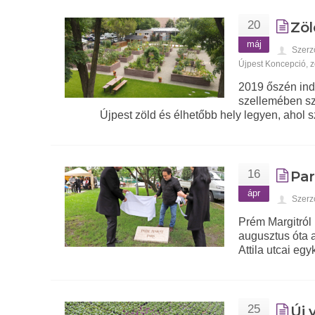
20
Zöl
máj
Szerz
Újpest Koncepció
,
z
2019 őszén ind
szellemében sz
Újpest zöld és élhetőbb hely legyen, ahol s
16
Par
ápr
Szerz
Prém Margitról 
augusztus óta 
Attila utcai eg
25
Új 