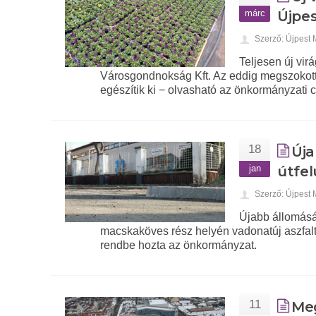
márc
Újpe
Szerző: Újpest
Teljesen új vir
Városgondnokság Kft. Az eddig megszokott 
egészítik ki − olvasható az önkormányzati 
18
Úja
jan
útfel
Szerző: Újpest
Újabb állomásáh
macskaköves rész helyén vadonatúj aszfalt útp
rendbe hozta az önkormányzat.
11
Meg