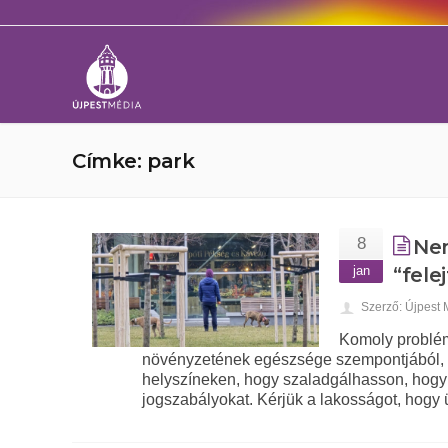
Címke: park
8
Nem
jan
“fele
Szerző: Újpest
Komoly problémá
növényzetének egészsége szempontjából, h
helyszíneken, hogy szaladgálhasson, hogy 
jogszabályokat. Kérjük a lakosságot, hogy 