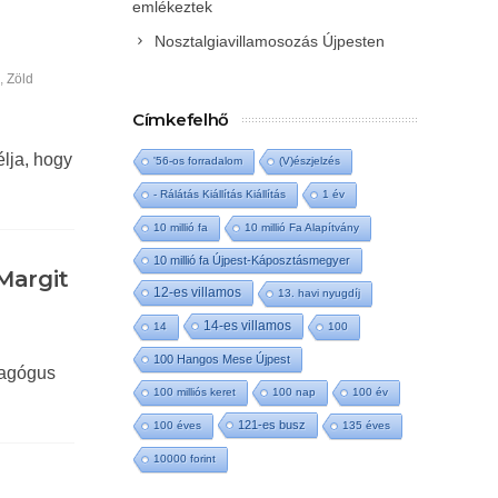
emlékeztek
Nosztalgiavillamosozás Újpesten
k
,
Zöld
Címkefelhő
lja, hogy
'56-os forradalom
(V)észjelzés
- Rálátás Kiállítás Kiállítás
1 év
10 millió fa
10 millió Fa Alapítvány
10 millió fa Újpest-Káposztásmegyer
Margit
12-es villamos
13. havi nyugdíj
14-es villamos
14
100
100 Hangos Mese Újpest
dagógus
100 milliós keret
100 nap
100 év
121-es busz
100 éves
135 éves
10000 forint