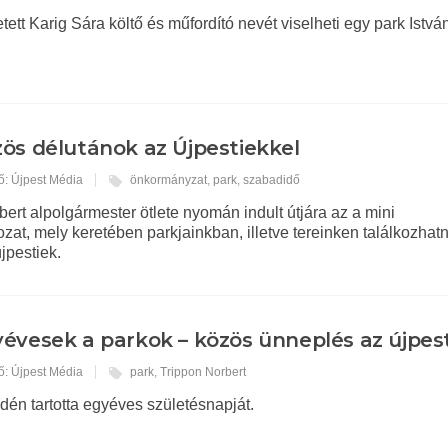
tett Karig Sára költő és műfordító nevét viselheti egy park Istvá
ös délutánok az Újpestiekkel
ő: Újpest Média
önkormányzat
,
park
,
szabadidő
bert alpolgármester ötlete nyomán indult útjára az a mini
at, mely keretében parkjainkban, illetve tereinken találkozhat
jpestiek.
évesek a parkok – közös ünneplés az újpes
ő: Újpest Média
park
,
Trippon Norbert
idén tartotta egyéves születésnapját.