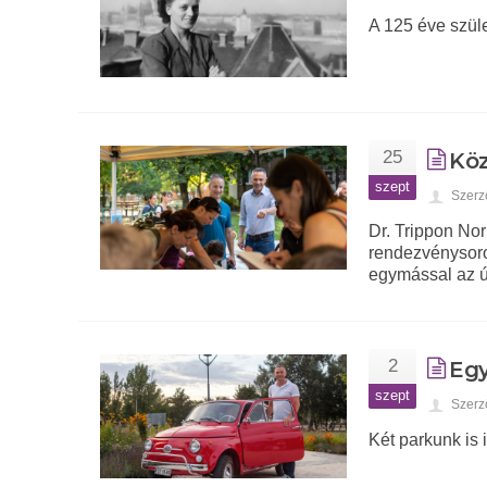
A 125 éve szüle
25
Köz
szept
Szerz
Dr. Trippon Nor
rendezvénysoroz
egymással az ú
2
Egy
szept
Szerz
Két parkunk is 