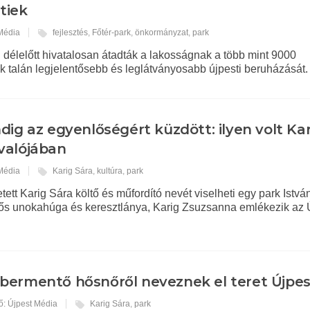
tiek
 Média
fejlesztés
,
Főtér-park
,
önkormányzat
,
park
délelőtt hivatalosan átadták a lakosságnak a több mint 9000
k talán legjelentősebb és leglátványosabb újpesti beruházását.
dig az egyenlőségért küzdött: ilyen volt Kar
valójában
 Média
Karig Sára
,
kultúra
,
park
tett Karig Sára költő és műfordító nevét viselheti egy park Istvá
ős unokahúga és keresztlánya, Karig Zsuzsanna emlékezik az 
ermentő hősnőről neveznek el teret Újpe
ő: Újpest Média
Karig Sára
,
park