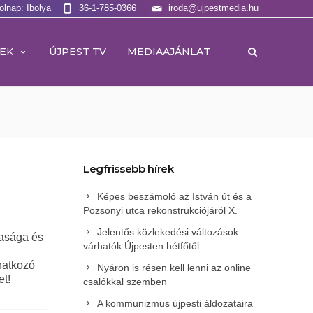
olnap: Ibolya
36-1-785-0366
iroda@ujpestmedia.hu
|
EK
ÚJPEST TV
MEDIAAJÁNLAT
Legfrissebb hírek
Képes beszámoló az István út és a
Pozsonyi utca rekonstrukciójáról X.
Jelentős közlekedési változások
tasága és
várhatók Újpesten hétfőtől
natkozó
Nyáron is résen kell lenni az online
et!
csalókkal szemben
A kommunizmus újpesti áldozataira