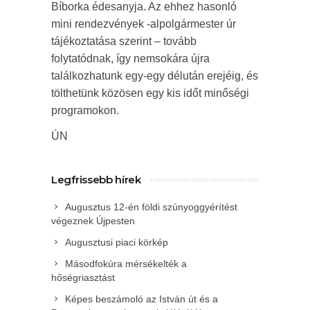
Bíborka édesanyja. Az ehhez hasonló
mini rendezvények -alpolgármester úr
tájékoztatása szerint – tovább
folytatódnak, így nemsokára újra
találkozhatunk egy-egy délután erejéig, és
tölthetünk közösen egy kis időt minőségi
programokon.
ÚN
Legfrissebb hírek
Augusztus 12-én földi szúnyoggyérítést
végeznek Újpesten
Augusztusi piaci körkép
Másodfokúra mérsékelték a
hőségriasztást
Képes beszámoló az István út és a