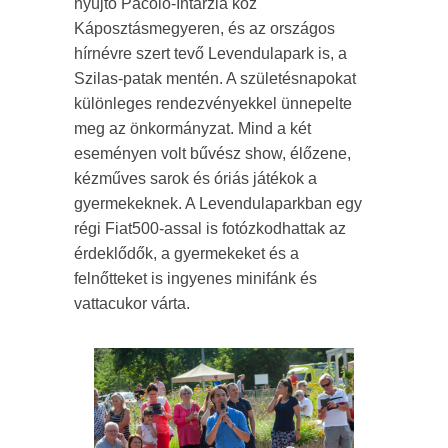
nyújtó Pácoló-Intarzia köz
Káposztásmegyeren, és az országos
hírnévre szert tevő Levendulapark is, a
Szilas-patak mentén. A születésnapokat
különleges rendezvényekkel ünnepelte
meg az önkormányzat. Mind a két
eseményen volt bűvész show, élőzene,
kézműves sarok és óriás játékok a
gyermekeknek. A Levendulaparkban egy
régi Fiat500-assal is fotózkodhattak az
érdeklődők, a gyermekeket és a
felnőtteket is ingyenes minifánk és
vattacukor várta.