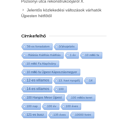
Pozsonyi utca rekonstrukciójáról X.
Jelentős közlekedési változások várhatók
Újpesten hétfőtől
Címkefelhő
'56-os forradalom
(V)észjelzés
- Rálátás Kiállítás Kiállítás
1 év
10 millió fa
10 millió Fa Alapítvány
10 millió fa Újpest-Káposztásmegyer
12-es villamos
13. havi nyugdíj
14
14-es villamos
100
100 Hangos Mese Újpest
100 milliós keret
100 nap
100 év
100 éves
121-es busz
135 éves
10000 forint