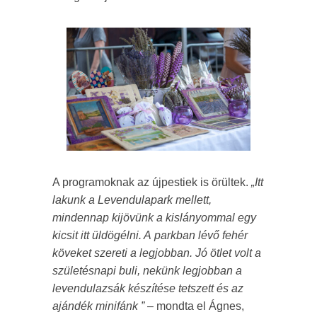
A programoknak az újpestiek is örültek.
„Itt
lakunk a Levendulapark mellett,
mindennap kijövünk a kislányommal egy
kicsit itt üldögélni. A parkban lévő fehér
köveket szereti a legjobban. Jó ötlet volt a
születésnapi buli, nekünk legjobban a
levendulazsák készítése tetszett és az
ajándék minifánk ”
– mondta el Ágnes,