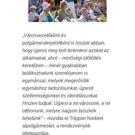
„Városvezetőként és
polgármesterjelöltként is hiszek abban,
hogy igenis meg kell teremteni azokat az
alkalmakat, ahol – minőségi időtöltés
keretében – minél gyakrabban
találkozhatunk személyesen is
egymással, melyek megerősítik
egymáshoz tartozásunkat, újpesti
szellemiségünket és identitásunkat.
Hiszen tudjuk: Újpest a mi városunk, a mi
otthonunk, melyre nagyon büszkék
lehetünk”
– mondta el Trippon Norbert
alpolgármester, a rendezvények
ötletgazdája.