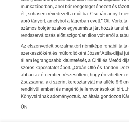
munkatáborban, ahol bár rengeteget éhezett és fázott
élt, sohasem révedezett a múltba. Csupán annyit mesél
apró tányért, amelyből a lágerban evett.” Ott, Vorkut
számos bolgár szakos egyetemista járt hozzá tanulni
rendszerváltozás előtt szigorúan tilos volt erről a tab
Az elszenvedett borzalmakért némiképp rehabilitálta 
szerkesztőként és műfordítóként József Attila-díjjal j
állam legrangosabb kitüntetését, a Cirill és Metód dí
szoros kapcsolatot ápolt. „Orbán Ottó és Tandori Dezs
abban az érdemben részesültem, hogy én vihettem e
Zsuzsanna, aki szerint keresztanyját ma afféle örökm
rendkívül emberi és megértő jellemvonásokkal bírt. „Ha
Könyvtárának adományoztuk, az általa gondozott Káro
ÚN