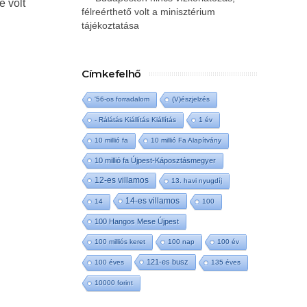
e volt
félreérthető volt a minisztérium
tájékoztatása
Címkefelhő
'56-os forradalom
(V)észjelzés
- Rálátás Kiállítás Kiállítás
1 év
10 millió fa
10 millió Fa Alapítvány
10 millió fa Újpest-Káposztásmegyer
12-es villamos
13. havi nyugdíj
14-es villamos
14
100
100 Hangos Mese Újpest
100 milliós keret
100 nap
100 év
121-es busz
100 éves
135 éves
10000 forint