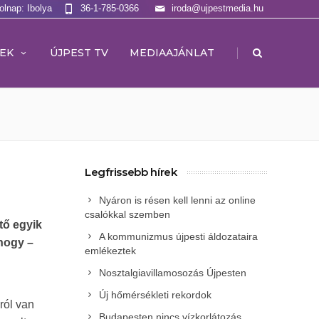
olnap: Ibolya
36-1-785-0366
iroda@ujpestmedia.hu
|
EK
ÚJPEST TV
MEDIAAJÁNLAT
Legfrissebb hírek
Nyáron is résen kell lenni az online
csalókkal szemben
tő egyik
A kommunizmus újpesti áldozataira
hogy –
emlékeztek
Nosztalgiavillamosozás Újpesten
Új hőmérsékleti rekordok
zról van
Budapesten nincs vízkorlátozás,