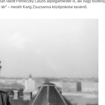
ban lakott Perneczky László alpolgármester is, aki nagy tisztelőj
i tér” – meséli Karig Zsuzsanna középiskolai tanárnő.