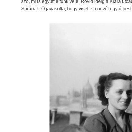
szó, mi is együtt éltünk vele. Rövid ideig a Klára utcá
Sárának. Ő javasolta, hogy viselje a nevét egy újpest