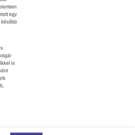
jelenben
tott egy
s, később
es
bolgár
őkkel is
ként
zik
t,