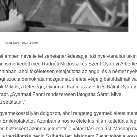
Karig Sára (1914-1999)
ellemben nevelte fel zenetanár édesapja, aki nyelvtanulás teki
rán ismerkedett meg Radnóti Miklóssal és Szent-Györgyi Alberttel
iában, ahol tökéletesen elsajátította az angol és a német nyel
i szociáldemokrata mozgalmat, s élete végéig baloldalinak val
 Miklós, a felesége, Gyarmati Fanni azaz Fifi és Bálint György í
radt. „Gyarmati Fanni rendszeresen látogatta Sárát. Mivel
sétáltatni.”
gyermekosztályán dolgozott, ahol rengeteg gyermek életét ment
Emlékplakettet. Azonban a hősnő élete kis híján kettétört a le
 biztosként azonnal jelentette a választási csalást. Másnap m
 a végállomás pedig Szibéria lett. Majdnem 7 évet töltött a vork