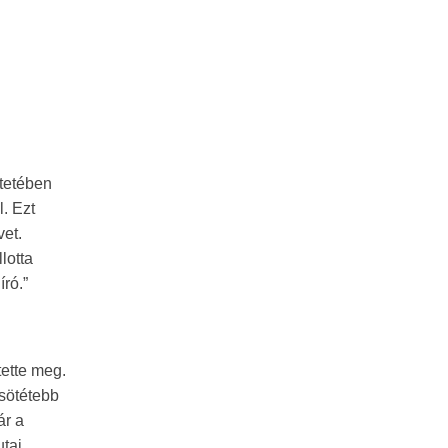
ntetében
. Ezt
vet.
lotta
ró.”
ette meg.
gsötétebb
ár a
utai