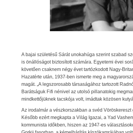
A bajai születésű Sárát unokahúga szerint szabad sz
is önállóságot biztosított számára. Egyetemi évei so
követően csaknem négy évet tartózkodott Nagy-Britann
Hazatérte után, 1937-ben ismerte meg a magyarország
magát. „A legszorosabb társaságához tartozott Radnóti
Barátságuk Fifi nénivel az utolsó pillanatokig megma
mindkettőjüknek tacskója volt, imádtak közösen kutyát 
Az irodalmár a vészkorszakban a svéd Vöröskereszt 
Később ezért megkapta a Világ Igazai, a Yad Vashem 
kommunista időkben, hiszen az 1947-es választásokon
Gorkij fasorban, a kémelhárítás kínzókamrájában volt,