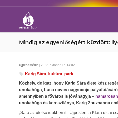
Mindig az egyenlőségért küzdött: ily
Újpest Média
| 2023. október 17. 14:02
Karig Sára
,
kultúra
,
park
Közhely, de igaz, hogy Karig Sára élete kész regé
unokahúga, Luca neves nagynénje pályafutásáról.
amennyiben a főváros is jóváhagyja –
hamarosan 
unokahúga és keresztlánya, Karig Zsuzsanna eml
„Sára az utolsó időkben itt, Újpesten, a Klára utcai cs