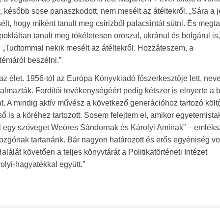
, később sose panaszkodott, nem mesélt az átéltekről. „Sára a 
t, hogy miként tanult meg csirizből palacsintát sütni. És megtar
a poklában tanult meg tökéletesen oroszul, ukránul és bolgárul i
. „Tudtommal nekik mesélt az átéltekről. Hozzáteszem, a
utémáról beszélni.”
az élet. 1956-tól az Európa Könyvkiadó főszerkesztője lett, nev
utalmazták. Fordítói tevékenységéért pedig kétszer is elnyerte a 
jat. A mindig aktív művész a következő generációhoz tartozó költ
ő is a köréhez tartozott. Sosem felejtem el, amikor egyetemista
l egy szöveget Weöres Sándornak és Károlyi Aminak” – emléks
ozgónak tartanánk. Bár nagyon határozott és erős egyéniség vol
lálát követően a teljes könyvtárát a Politikatörténeti Intézet
lyi-hagyatékkal együtt.”