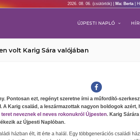
2026. 08. 06. (csütörtök) |
Ma: Berta
| H
ÚJPESTI NAPLÓ
HÍR
en volt Karig Sára valójában
ny. Pontosan ezt, regényt szeretne írni a műfordító-szerkesz
 A Karig család, a leszármazottak nagyon boldogok azért, 
teret neveznek el neves rokonukról Újpesten
. Karig Sárára
ékezik az Újpesti Naplóban.
aládi házban élt, itt érte a halál. Egy többgenerációs családi há