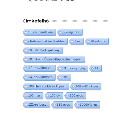
Címkefelhő
'56-os forradalom
(V)észjelzés
- Rálátás Kiállítás Kiállítás
1 év
10 millió fa
10 millió Fa Alapítvány
10 millió fa Újpest-Káposztásmegyer
12-es villamos
13. havi nyugdíj
14
14-es villamos
100
100 Hangos Mese Újpest
100 milliós keret
100 nap
100 év
100 éves
121-es busz
135 éves
10000 forint