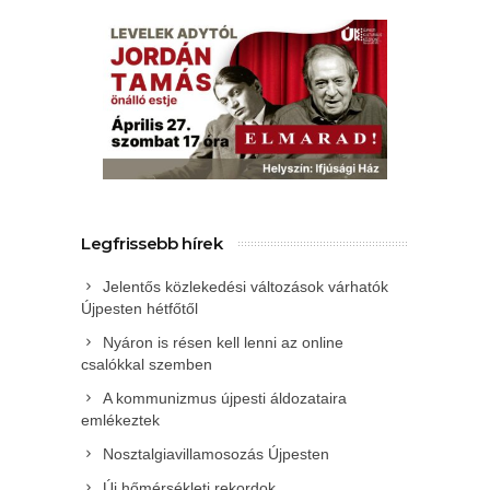
Legfrissebb hírek
Jelentős közlekedési változások várhatók
Újpesten hétfőtől
Nyáron is résen kell lenni az online
csalókkal szemben
A kommunizmus újpesti áldozataira
emlékeztek
Nosztalgiavillamosozás Újpesten
Új hőmérsékleti rekordok