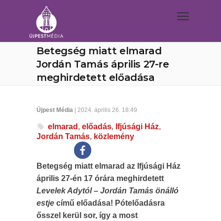
Betegség miatt elmarad
Jordán Tamás április 27-re
meghirdetett előadása
Újpest Média
| 2024. április 26. 18:49
elmarad
,
előadás
,
Ifjúsági Ház
,
Jordán Tamás
,
közlemény
Betegség miatt elmarad az Ifjúsági Ház
április 27-én 17 órára meghirdetett
Levelek Adytól – Jordán Tamás önálló
estje
című előadása! Pótelőadásra
ősszel kerül sor, így a most