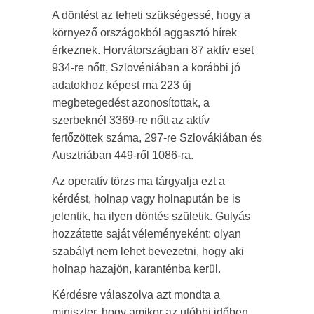
A döntést az teheti szükségessé, hogy a
környező országokból aggasztó hírek
érkeznek. Horvátországban 87 aktív eset
934-re nőtt, Szlovéniában a korábbi jó
adatokhoz képest ma 223 új
megbetegedést azonosítottak, a
szerbeknél 3369-re nőtt az aktív
fertőzöttek száma, 297-re Szlovákiában és
Ausztriában 449-ről 1086-ra.
Az operatív törzs ma tárgyalja ezt a
kérdést, holnap vagy holnapután be is
jelentik, ha ilyen döntés születik. Gulyás
hozzátette saját véleményeként: olyan
szabályt nem lehet bevezetni, hogy aki
holnap hazajön, karanténba kerül.
Kérdésre válaszolva azt mondta a
miniszter, hogy amikor az utóbbi időben