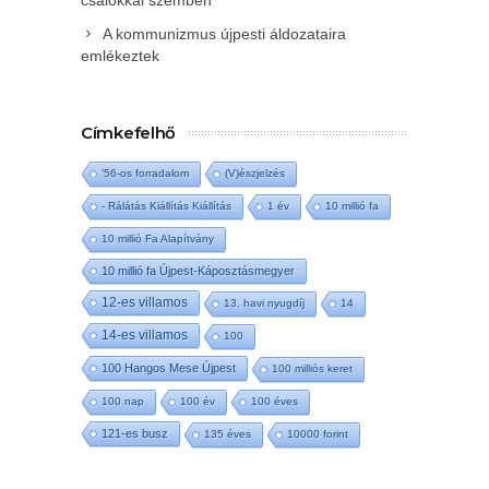
csalókkal szemben
A kommunizmus újpesti áldozataira
emlékeztek
Címkefelhő
'56-os forradalom
(V)észjelzés
- Rálátás Kiállítás Kiállítás
1 év
10 millió fa
10 millió Fa Alapítvány
10 millió fa Újpest-Káposztásmegyer
12-es villamos
13. havi nyugdíj
14
14-es villamos
100
100 Hangos Mese Újpest
100 milliós keret
100 nap
100 év
100 éves
121-es busz
135 éves
10000 forint