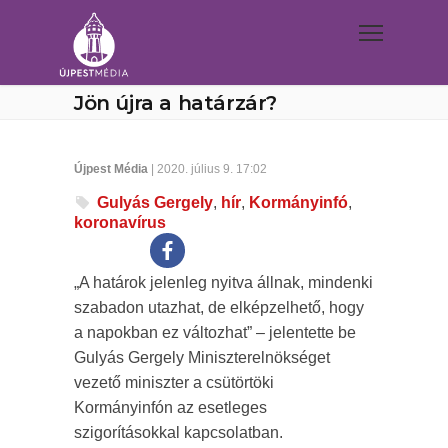
Jön újra a határzár?
Újpest Média
| 2020. július 9. 17:02
Gulyás Gergely
,
hír
,
Kormányinfó
,
koronavírus
„A határok jelenleg nyitva állnak, mindenki
szabadon utazhat, de elképzelhető, hogy
a napokban ez változhat” – jelentette be
Gulyás Gergely Miniszterelnökséget
vezető miniszter a csütörtöki
Kormányinfón az esetleges
szigorításokkal kapcsolatban.