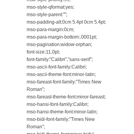
mso-style-qformat:yes;
mso-style-parent:””;
mso-padding-alt:0cm 5.4pt 0cm 5.4pt;
mso-para-margin:0cm;
mso-para-margin-bottom:.0001pt;
mso-pagination:widow-orphan;
font-size:11.0pt;
font-family:”Calibri”,”sans-serif”;
mso-ascii-font-family:Calibri;
mso-ascii-theme-font:minor-latin;
mso-fareast-font-family:”Times New
Roman”;
mso-fareast-theme-font:minor-fareast;
mso-hansi-font-family:Calibri;
mso-hansi-theme-font:minor-latin;
mso-bidi-font-family:”Times New
Roman”;