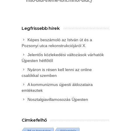
mso-bidi-theme-font:minor-bidi;}
Legfrissebb hírek
Képes beszámoló az István út és a
Pozsonyi utca rekonstrukciójáról X.
Jelentős közlekedési változások várhatók
Újpesten hétfőtől
Nyáron is résen kell lenni az online
csalókkal szemben
A kommunizmus újpesti áldozataira
emlékeztek
Nosztalgiavillamosozás Újpesten
Címkefelhő
'56-os forradalom
(V)észjelzés