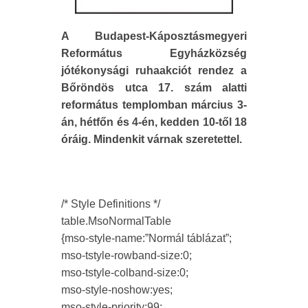
A Budapest-Káposztásmegyeri
Református Egyházközség
jótékonysági ruhaakciót rendez a
Bőröndös utca 17. szám alatti
református templomban március 3-
án, hétfőn és 4-én, kedden 10-től 18
óráig. Mindenkit várnak szeretettel.
/* Style Definitions */
table.MsoNormalTable
{mso-style-name:”Normál táblázat”;
mso-tstyle-rowband-size:0;
mso-tstyle-colband-size:0;
mso-style-noshow:yes;
mso-style-priority:99;