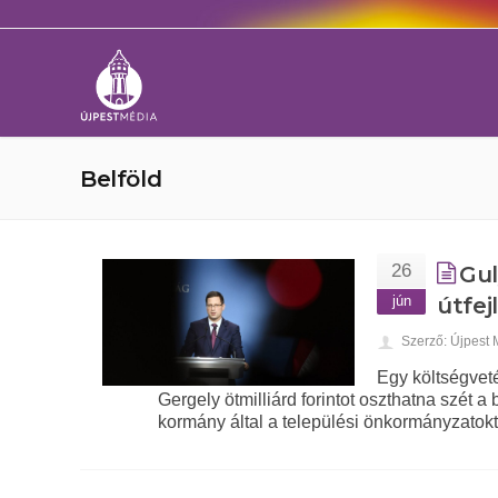
Belföld
26
Gul
jún
útfej
Szerző: Újpest
Egy költségveté
Gergely ötmilliárd forintot oszthatna szét 
kormány által a települési önkormányzatok