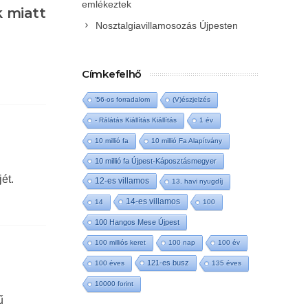
emlékeztek
k miatt
Nosztalgiavillamosozás Újpesten
Címkefelhő
'56-os forradalom
(V)észjelzés
- Rálátás Kiállítás Kiállítás
1 év
10 millió fa
10 millió Fa Alapítvány
10 millió fa Újpest-Káposztásmegyer
ét.
12-es villamos
13. havi nyugdíj
14-es villamos
14
100
100 Hangos Mese Újpest
100 milliós keret
100 nap
100 év
121-es busz
100 éves
135 éves
10000 forint
ű