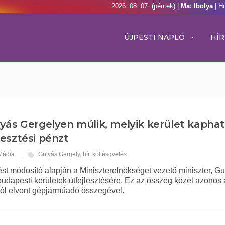
2026. 08. 07. (péntek) |
Ma: Ibolya
| H
ÚJPESTI NAPLÓ
HÍR
yás Gergelyen múlik, melyik kerület kaphat
lesztési pénzt
 Média
Gulyás Gergely
,
hír
,
költésgvetés
st módosító alapján a Miniszterelnökséget vezető miniszter, G
a budapesti kerületek útfejlesztésére. Ez az összeg közel azonos 
tól elvont gépjárműadó összegével.