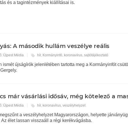
tás és a tagintézmények kiállításai is.
yás: A második hullám veszélye reális
ő: Újpest Média
hír
,
Kormányinfó
,
koronavírus
,
sajtótájékoztató
 ismét újságírók jelenlétében tartotta meg a Kormányinfót csütö
 Gergely.
cs már vásárlási idősáv, még kötelező a ma
ő: Újpest Média
hír
,
koronavírus
,
veszélyhelyzet
 megszűnt a veszélyhelyzet Magyarországon, helyette járványüg
 Az élet lassan visszaáll a régi kerékvágásba.