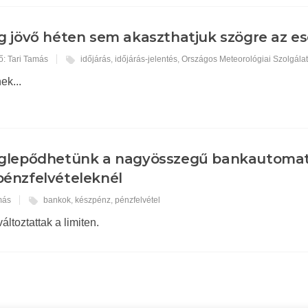
 jövő héten sem akaszthatjuk szögre az e
ő: Tari Tamás
időjárás
,
időjárás-jelentés
,
Országos Meteorológiai Szolgála
ek...
glepődhetünk a nagyösszegű bankautoma
pénzfelvételeknél
más
bankok
,
készpénz
,
pénzfelvétel
ltoztattak a limiten.