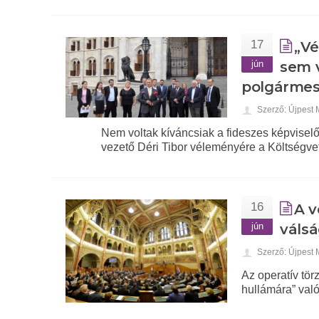
17
„Vé
jún
sem 
polgármes
Szerző: Újpest
Nem voltak kíváncsiak a fideszes képviselő
vezető Déri Tibor véleményére a Költségvet
16
A v
jún
válsá
Szerző: Újpest
Az operatív tö
hullámára” val