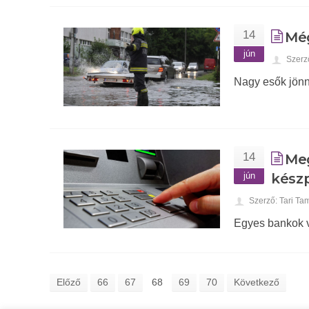
14
Még
jún
Szerz
Nagy esők jönn
14
Me
jún
kész
Szerző: Tari Ta
Egyes bankok vá
Előző
66
67
68
69
70
Következő