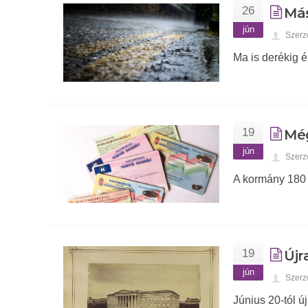
26
Más
jún
Szerz
Ma is derékig 
19
Még
jún
Szerz
A kormány 180 
19
Újr
jún
Szerz
Június 20-tól ú