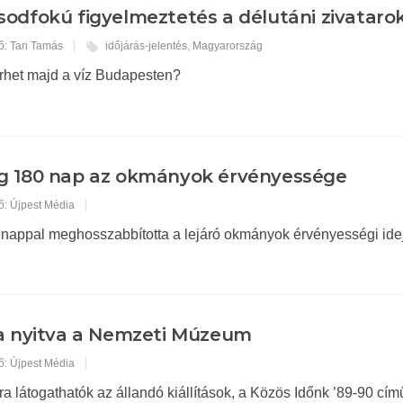
odfokú figyelmeztetés a délutáni zivataro
ő: Tari Tamás
időjárás-jelentés
,
Magyarország
érhet majd a víz Budapesten?
 180 nap az okmányok érvényessége
ő: Újpest Média
nappal meghosszabbította a lejáró okmányok érvényességi idej
a nyitva a Nemzeti Múzeum
ő: Újpest Média
jra látogathatók az állandó kiállítások, a Közös Időnk ’89-90 cím