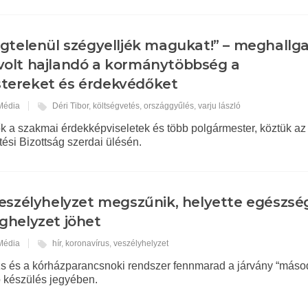
gtelenül szégyelljék magukat!” – meghallga
volt hajlandó a kormánytöbbség a
tereket és érdekvédőket
 Média
Déri Tibor
,
költségvetés
,
országgyűlés
,
varju lászló
k a szakmai érdekképviseletek és több polgármester, köztük az
ési Bizottság szerdai ülésén.
eszélyhelyzet megszűnik, helyette egészsé
ghelyzet jöhet
 Média
hír
,
koronavírus
,
veszélyhelyzet
rzs és a kórházparancsnoki rendszer fennmarad a járvány “máso
ó készülés jegyében.