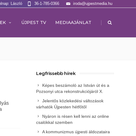
olnap: László
36-1-785-0366
iroda@ujpestmedia.hu
|
EK
ÚJPEST TV
MEDIAAJÁNLAT
Legfrissebb hírek
Képes beszámoló az István út és a
Pozsonyi utca rekonstrukciójáról X.
Jelentős közlekedési változások
ulyás
várhatók Újpesten hétfőtől
a
Nyáron is résen kell lenni az online
csalókkal szemben
A kommunizmus újpesti áldozataira