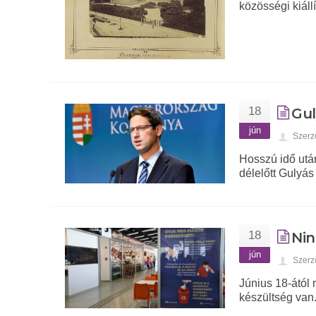
közösségi kiállí
18
Gul
jún
Szerz
Hosszú idő után
délelőtt Gulyás
18
Nin
jún
Szerz
Június 18-ától
készültség van.