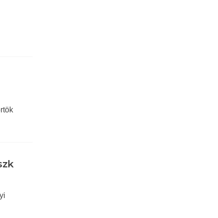
rtök
szk
yi