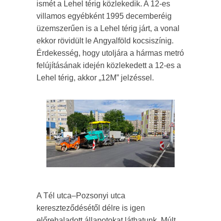
ismét a Lehel térig közlekedik. A 12-es
villamos egyébként 1995 decemberéig
üzemszerűen is a Lehel térig járt, a vonal
ekkor rövidült le Angyalföld kocsiszínig.
Érdekesség, hogy utoljára a hármas metró
felújításának idején közlekedett a 12-es a
Lehel térig, akkor „12M” jelzéssel.
A Tél utca–Pozsonyi utca
kereszteződésétől délre is igen
előrehaladott állapotokat láthatunk. Múlt