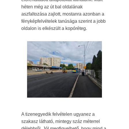
héten még az út bal oldalának
aszfaltozása zajlott, mostanra azonban a
fényképfelvételek tanúsága szerint a jobb
oldalon is elkészült a kopóréteg.
A tizenegyedik felvételen ugyanez a
szakasz látható, mintegy száz méterrel
délebbről. Jól megfigyelhető, hogy mind a