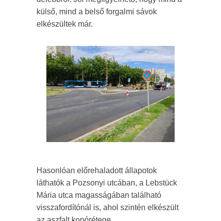
külső, mind a belső forgalmi sávok
elkészültek már.
Hasonlóan előrehaladott állapotok
láthatók a Pozsonyi utcában, a Lebstück
Mária utca magasságában található
visszafordítónál is, ahol szintén elkészült
az aszfalt kopórétege.