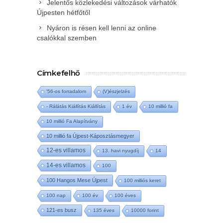
Jelentős közlekedési változások várhatók
Újpesten hétfőtől
Nyáron is résen kell lenni az online
csalókkal szemben
Címkefelhő
'56-os forradalom
(V)észjelzés
- Rálátás Kiállítás Kiállítás
1 év
10 millió fa
10 millió Fa Alapítvány
10 millió fa Újpest-Káposztásmegyer
12-es villamos
13. havi nyugdíj
14
14-es villamos
100
100 Hangos Mese Újpest
100 milliós keret
100 nap
100 év
100 éves
121-es busz
135 éves
10000 forint