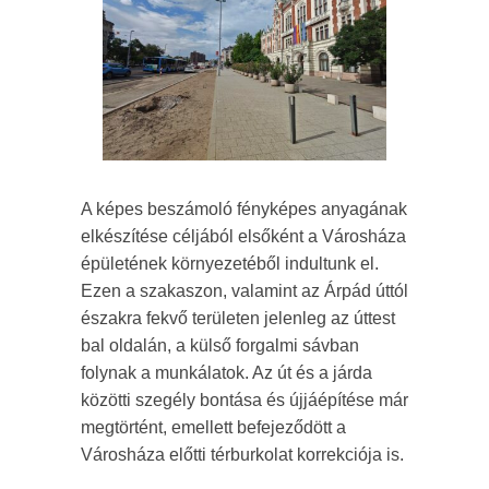
A képes beszámoló fényképes anyagának
elkészítése céljából elsőként a Városháza
épületének környezetéből indultunk el.
Ezen a szakaszon, valamint az Árpád úttól
északra fekvő területen jelenleg az úttest
bal oldalán, a külső forgalmi sávban
folynak a munkálatok. Az út és a járda
közötti szegély bontása és újjáépítése már
megtörtént, emellett befejeződött a
Városháza előtti térburkolat korrekciója is.