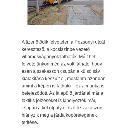
A tizenötödik felvételen a Pozsonyi utcát
keresztező, a kocsiszínbe vezető
villamosvágányok láthatók. Múlt heti
felvételünkön még az volt látható, hogy
ezen a szakaszon csupán a külső sáv
kialakítása készült el, mostanra azonban –
amint a képen is látható – ez a munka is
befejeződött. Az itt épülő járdánál már a
taktilis jelzéseket is kihelyezték már,
csupán a két útpálya közötti szakaszon
hiányzik még a járda kopórétegének
terítése.