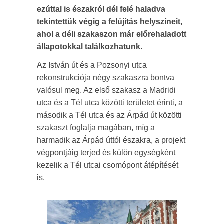
ezúttal is északról dél felé haladva
tekintettük végig a felújítás helyszíneit,
ahol a déli szakaszon már előrehaladott
állapotokkal találkozhatunk.
Az István út és a Pozsonyi utca
rekonstrukciója négy szakaszra bontva
valósul meg. Az első szakasz a Madridi
utca és a Tél utca közötti területet érinti, a
második a Tél utca és az Árpád út közötti
szakaszt foglalja magában, míg a
harmadik az Árpád úttól északra, a projekt
végpontjáig terjed és külön egységként
kezelik a Tél utcai csomópont átépítését
is.