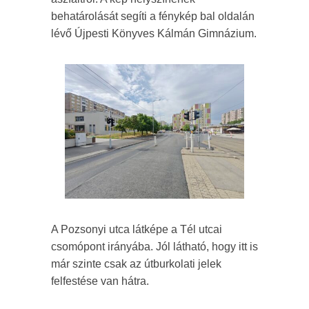
behatárolását segíti a fénykép bal oldalán
lévő Újpesti Könyves Kálmán Gimnázium.
A Pozsonyi utca látképe a Tél utcai
csomópont irányába. Jól látható, hogy itt is
már szinte csak az útburkolati jelek
felfestése van hátra.