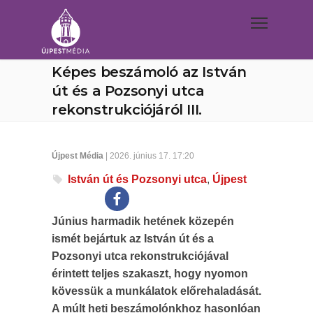
Képes beszámoló az István
út és a Pozsonyi utca
rekonstrukciójáról III.
Újpest Média
| 2026. június 17. 17:20
István út és Pozsonyi utca
,
Újpest
Június harmadik hetének közepén
ismét bejártuk az István út és a
Pozsonyi utca rekonstrukciójával
érintett teljes szakaszt, hogy nyomon
kövessük a munkálatok előrehaladását.
A múlt heti beszámolónkhoz hasonlóan