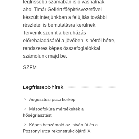
legfrissebb számában is olvashatnak,
ahol Timár Gellért főépítésvezetővel
készült interjúnkban a felújítás további
részletei is bemutatásra kerülnek.
Terveink szerint a beruházás
előrehaladásáról a jövőben is hétről hétre,
rendszeres képes összefoglalókkal
számolunk majd be.
SZFM
Legfrissebb hírek
Augusztusi piaci körkép
Másodfokúra mérsékelték a
hőségriasztást
Képes beszámoló az István út és a
Pozsonyi utca rekonstrukciójáról X.