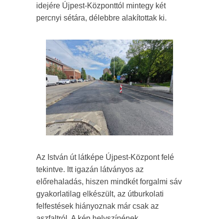
idejére Újpest-Központtól mintegy két
percnyi sétára, délebbre alakítottak ki.
Az István út látképe Újpest-Központ felé
tekintve. Itt igazán látványos az
előrehaladás, hiszen mindkét forgalmi sáv
gyakorlatilag elkészült, az útburkolati
felfestések hiányoznak már csak az
aszfaltról. A kép helyszínének