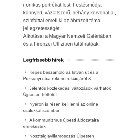
ironikus portrékat fest. Festésmódja
könnyed, vázlatszerű, néhány körvonallal,
színfolttal emeli ki az ábrázolt téma
jellegzetességét.
Alkotásai a Magyar Nemzeti Galériában
és a Firenzei Uffiziben találhatóak.
Legfrissebb hírek
Képes beszámoló az István út és a
Pozsonyi utca rekonstrukciójáról X.
Jelentős közlekedési változások várhatók
Újpesten hétfőtől
Nyáron is résen kell lenni az online
csalókkal szemben
A kommunizmus újpesti áldozataira
emlékeztek
Nosztalgiavillamosozás Újpesten