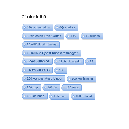
Címkefelhő
'56-os forradalom
(V)észjelzés
- Rálátás Kiállítás Kiállítás
1 év
10 millió fa
10 millió Fa Alapítvány
10 millió fa Újpest-Káposztásmegyer
12-es villamos
13. havi nyugdíj
14
14-es villamos
100
100 Hangos Mese Újpest
100 milliós keret
100 nap
100 év
100 éves
121-es busz
135 éves
10000 forint