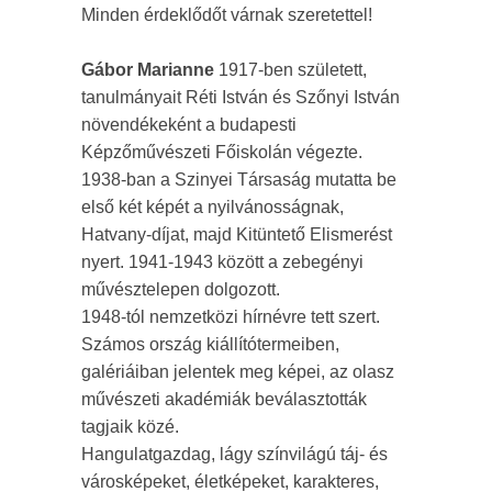
Minden érdeklődőt várnak szeretettel!
Gábor Marianne
1917-ben született,
tanulmányait Réti István és Szőnyi István
növendékeként a budapesti
Képzőművészeti Főiskolán végezte.
1938-ban a Szinyei Társaság mutatta be
első két képét a nyilvánosságnak,
Hatvany-díjat, majd Kitüntető Elismerést
nyert. 1941-1943 között a zebegényi
művésztelepen dolgozott.
1948-tól nemzetközi hírnévre tett szert.
Számos ország kiállítótermeiben,
galériáiban jelentek meg képei, az olasz
művészeti akadémiák beválasztották
tagjaik közé.
Hangulatgazdag, lágy színvilágú táj- és
városképeket, életképeket, karakteres,