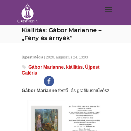
Kiállítás: Gábor Marianne –
„Fény és árnyék”
Újpest Média
| 2020. augusztus 24. 13:03
Gábor Marianne
,
kiállítás
,
Újpest
Galéria
Gábor Marianne
festő- és grafikusművész