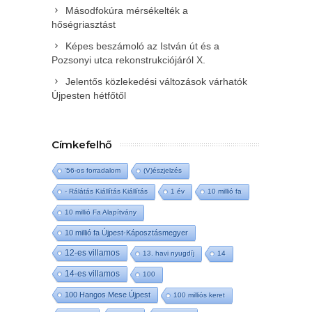
Másodfokúra mérsékelték a
hőségriasztást
Képes beszámoló az István út és a
Pozsonyi utca rekonstrukciójáról X.
Jelentős közlekedési változások várhatók
Újpesten hétfőtől
Címkefelhő
'56-os forradalom
(V)észjelzés
- Rálátás Kiállítás Kiállítás
1 év
10 millió fa
10 millió Fa Alapítvány
10 millió fa Újpest-Káposztásmegyer
12-es villamos
13. havi nyugdíj
14
14-es villamos
100
100 Hangos Mese Újpest
100 milliós keret