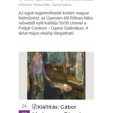
művészet
,
Rékasi Attila
,
Újpest Galéria
Az egyik legjelentősebb kortárs magyar
fotóművész, az Újpesten élő Rékasi Attila
műveiből nyílt kiállítás 50/30 címmel a
Polgár Centrum − Újpest Galériában. A
tárlat május elejéig látogatható.
24
Kiállítás: Gábor
aug