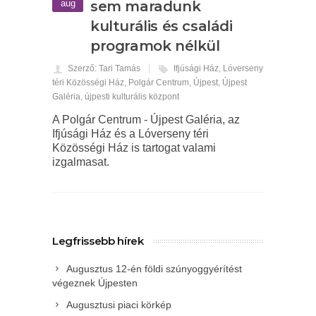
aug
sem maradunk
kulturális és családi
programok nélkül
Szerző: Tari Tamás
Ifjúsági Ház
,
Lóverseny
téri Közösségi Ház
,
Polgár Centrum
,
Újpest
,
Újpest
Galéria
,
újpesti kulturális központ
A Polgár Centrum - Újpest Galéria, az
Ifjúsági Ház és a Lóverseny téri
Közösségi Ház is tartogat valami
izgalmasat.
Legfrissebb hírek
Augusztus 12-én földi szúnyoggyérítést
végeznek Újpesten
Augusztusi piaci körkép