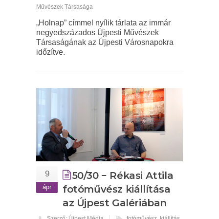
Művészek Társasága
„Holnap” címmel nyílik tárlata az immár
negyedszázados Újpesti Művészek
Társaságának az Újpesti Városnapokra
időzítve.
9
50/30 − Rékasi Attila
ápr
fotóművész kiállítása
az Újpest Galériában
Szerző: Újpest Média
fotóművész
,
kiállítás
,