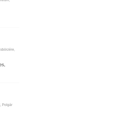
ásbörzére
,
es,
t
,
Polgár