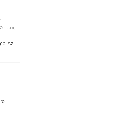
k
 Centrum
,
ga. Az
re.