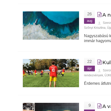
26
A n
aug
Szerz
Szőnyi Krisztina
,
Új
Nagyszabású ki
immár hagyomán
22
Kul
ápr
Szerz
rendezvények
,
ÚJK
Érdemes átfutni
9
A v