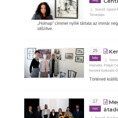
Cent
Szerző: Újpest
Társasága
„Holnap” címmel nyílik tárlata az immár 
időzítve.
25
Ker
febr
Szerz
Hajnalka
,
Polgár C
Kerületi Kulturális
Történeti kiáll
17
Meg
nov
átad
Szerző: Tari Ta