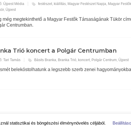
ő: Újpest Média
festészet
,
kiállítás
,
Magyar Festészet Napja
,
Magyar Festő
kör
,
Újpest
g még megtekinthető a Magyar Festők Társaságának Tükör cím
lgár Centrumban.
nka Trió koncert a Polgár Centrumban
ő: Tari Tamás
Básits Branka
,
Branka Trió
,
koncert
,
Polgár Centrum
,
Újpest
ismét belekóstolhatunk a legszebb szerb zenei hagyományokba
sznál statisztikai és böngészési élménynövelés céljából.
Beállítás
koztató
|
Közérdekű adatok
|
Impresszum