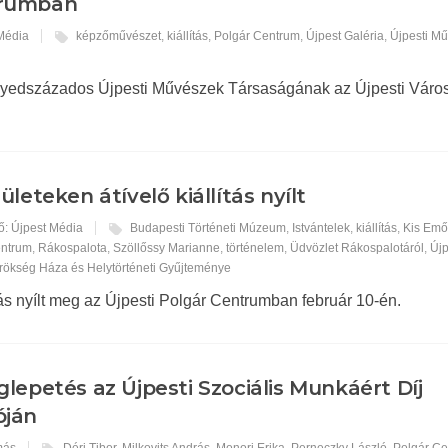
rumban
 Média
képzőművészet
,
kiállítás
,
Polgár Centrum
,
Újpest Galéria
,
Újpesti M
negyedszázados Újpesti Művészek Társaságának az Újpesti Vár
ületeken átívelő kiállítás nyílt
ő: Újpest Média
Budapesti Történeti Múzeum
,
Istvántelek
,
kiállítás
,
Kis Em
entrum
,
Rákospalota
,
Szöllőssy Marianne
,
történelem
,
Üdvözlet Rákospalotáról
,
Újp
 Örökség Háza és Helytörténeti Gyűjteménye
ítás nyílt meg az Újpesti Polgár Centrumban február 10-én.
lepetés az Újpesti Szociális Munkáért Díj
óján
más
Déri Tibor
,
Milkovits András
,
Monori Erika
,
Perneczky László
,
Polgár C