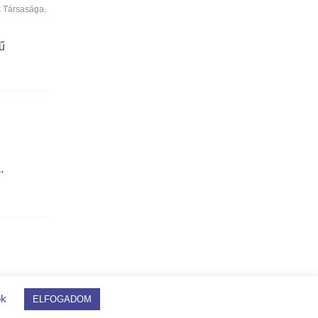
k Társasága
,
ű
.
ok
ELFOGADOM