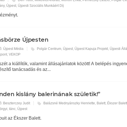
vány
,
Újpest
,
Újpesti Szociális Munkáért Díj
tézményt.
ásbörze Újpesten
ő: Újpest Média
Polgár Centrum
,
Újpest
,
Újpest Kapuja Projekt
,
Újpesti Áll
zpont
,
VEKOP
zét a kiállítók, valamint állásajánlatok között! A belépés ingyen
észítő tanácsadás és az...
nden kislány balerinának születik!”
ő: Beszterczey Judit
Balázsné Mednyánszky Henriette
,
Balett
,
Ékszer Balet
örgyi
,
tánc
,
Újpest
puit az Ékszer Balett.