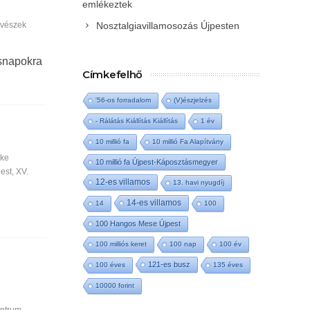
emlékeztek
űvészek
Nosztalgiavillamosozás Újpesten
osnapokra
Címkefelhő
'56-os forradalom
(V)észjelzés
- Rálátás Kiállítás Kiállítás
1 év
10 millió fa
10 millió Fa Alapítvány
őke
10 millió fa Újpest-Káposztásmegyer
est
,
XV.
12-es villamos
13. havi nyugdíj
14-es villamos
14
100
100 Hangos Mese Újpest
100 milliós keret
100 nap
100 év
121-es busz
100 éves
135 éves
10000 forint
entrum
,