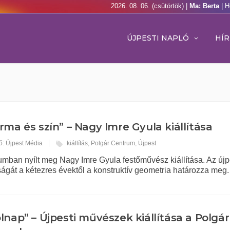
2026. 08. 06. (csütörtök) |
Ma: Berta
| H
ÚJPESTI NAPLÓ
HÍR
rma és szín” – Nagy Imre Gyula kiállítása
ő: Újpest Média
kiállítás
,
Polgár Centrum
,
Újpest
umban nyílt meg Nagy Imre Gyula festőművész kiállítása. Az újp
ágát a kétezres évektől a konstruktív geometria határozza meg.
lnap” – Újpesti művészek kiállítása a Polgár