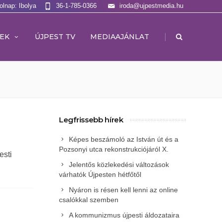
olnap: Ibolya
36-1-785-0366
iroda@ujpestmedia.hu
|
EK
ÚJPEST TV
MEDIAAJÁNLAT
Legfrissebb hírek
Képes beszámoló az István út és a
Pozsonyi utca rekonstrukciójáról X.
esti
Jelentős közlekedési változások
várhatók Újpesten hétfőtől
Nyáron is résen kell lenni az online
csalókkal szemben
A kommunizmus újpesti áldozataira