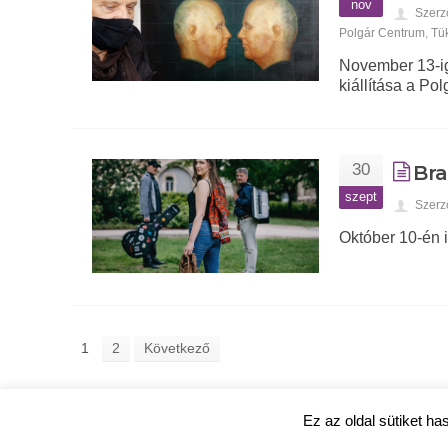
nov
Szerz
Polgár Centrum
,
Tü
November 13-i
kiállítása a Po
30
Bra
szept
Szerz
Október 10-én 
1
2
Következő
Ez az oldal sütiket ha
ujpestmedia.hu © 2020 |
Szerzői jogok
|
Adatkezelési tájé