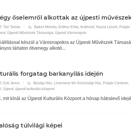
égy őselemről alkottak az újpesti művésze
ő: Tari Tamás
Bakos Mónika
,
Erdész Erika
,
festészet
,
Kasza László
,
Polgár
pest
,
Újpesti Művészek Társasága
,
Újpesti Városnapok
állítással készül a Városnapokra az Újpesti Művészek Társasá
yos tárlaton ötvenegy alkotó...
turális forgatag barkanyílás idején
ő: Esti János
Ifjúsági Ház
,
Lóverseny téri Közösségi Ház
,
Polgár Centrum
,
K
,
Újpest
,
újpesti kulturális központ
, mit kínál az Újpesti Kulturális Központ a hónap hátralevő idejé
alóság túlvilági képei