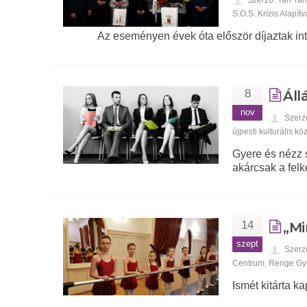
S.O.S. Krízis Alapít
Az eseményen évek óta először díjaztak in
8
Áll
nov
Szerz
újpesti kulturális kö
Gyere és nézz s
akárcsak a felk
14
„Mi
szept
Szerz
Centrum
,
Renge Gy
Ismét kitárta ka