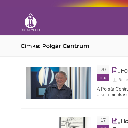
Címke: Polgár Centrum
20
„Fo
máj
Szerz
A Polgár Centr
alkotó munkáss
17
„Ho
aug