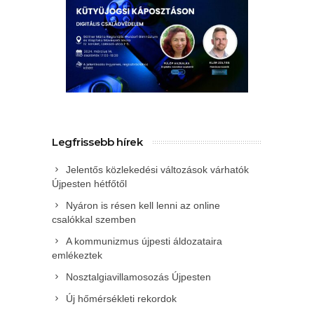
Legfrissebb hírek
Jelentős közlekedési változások várhatók
Újpesten hétfőtől
Nyáron is résen kell lenni az online
csalókkal szemben
A kommunizmus újpesti áldozataira
emlékeztek
Nosztalgiavillamosozás Újpesten
Új hőmérsékleti rekordok