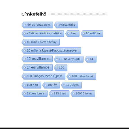
Címkefelhő
'56-os forradalom
(V)észjelzés
- Rálátás Kiállítás Kiállítás
1 év
10 millió fa
10 millió Fa Alapítvány
10 millió fa Újpest-Káposztásmegyer
12-es villamos
13. havi nyugdíj
14
14-es villamos
100
100 Hangos Mese Újpest
100 milliós keret
100 nap
100 év
100 éves
121-es busz
135 éves
10000 forint