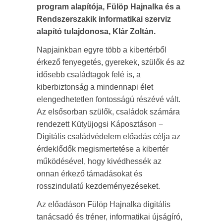
program alapítója, Fülöp Hajnalka és a
Rendszerszakik informatikai szerviz
alapító tulajdonosa, Klár Zoltán.
Napjainkban egyre több a kibertérből
érkező fenyegetés, gyerekek, szülők és az
idősebb családtagok felé is, a
kiberbiztonság a mindennapi élet
elengedhetetlen fontosságú részévé vált.
Az elsősorban szülők, családok számára
rendezett Kütyüjogsi Káposztáson −
Digitális családvédelem előadás célja az
érdeklődők megismertetése a kibertér
működésével, hogy kivédhessék az
onnan érkező támadásokat és
rosszindulatú kezdeményezéseket.
Az előadáson Fülöp Hajnalka digitális
tanácsadó és tréner, informatikai újságíró,