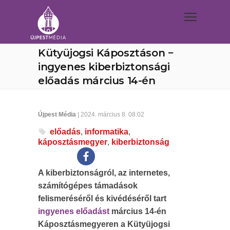
Kütyüjogsi Káposztáson −
ingyenes kiberbiztonsági
előadás március 14-én
Újpest Média
| 2024. március 8. 08:02
előadás
,
informatika
,
káposztásmegyer
,
kiberbiztonság
A kiberbiztonságról, az internetes,
számítógépes támadások
felismeréséről és kivédéséről tart
ingyenes előadást
március 14-én
Káposztásmegyeren a Kütyüjogsi