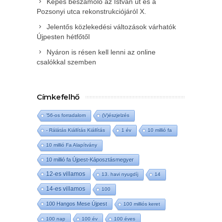
Képes beszámoló az István út és a
Pozsonyi utca rekonstrukciójáról X.
Jelentős közlekedési változások várhatók
Újpesten hétfőtől
Nyáron is résen kell lenni az online
csalókkal szemben
Címkefelhő
'56-os forradalom
(V)észjelzés
- Rálátás Kiállítás Kiállítás
1 év
10 millió fa
10 millió Fa Alapítvány
10 millió fa Újpest-Káposztásmegyer
12-es villamos
13. havi nyugdíj
14
14-es villamos
100
100 Hangos Mese Újpest
100 milliós keret
100 nap
100 év
100 éves