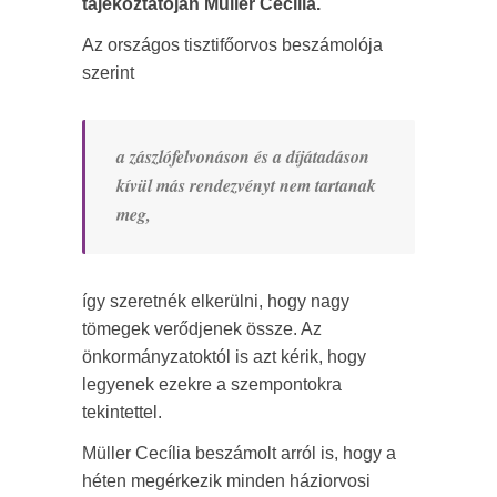
tájékoztatóján Müller Cecília.
Az országos tisztifőorvos beszámolója
szerint
a zászlófelvonáson és a díjátadáson
kívül más rendezvényt nem tartanak
meg,
így szeretnék elkerülni, hogy nagy
tömegek verődjenek össze. Az
önkormányzatoktól is azt kérik, hogy
legyenek ezekre a szempontokra
tekintettel.
Müller Cecília beszámolt arról is, hogy a
héten megérkezik minden háziorvosi