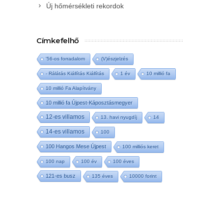
Új hőmérsékleti rekordok
Címkefelhő
'56-os forradalom
(V)észjelzés
- Rálátás Kiállítás Kiállítás
1 év
10 millió fa
10 millió Fa Alapítvány
10 millió fa Újpest-Káposztásmegyer
12-es villamos
13. havi nyugdíj
14
14-es villamos
100
100 Hangos Mese Újpest
100 milliós keret
100 nap
100 év
100 éves
121-es busz
135 éves
10000 forint