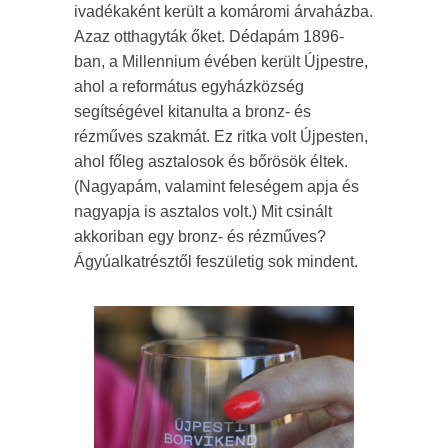
ivadékaként került a komáromi árvaházba.
Azaz otthagyták őket. Dédapám 1896-
ban, a Millennium évében került Újpestre,
ahol a református egyházközség
segítségével kitanulta a bronz- és
rézműves szakmát. Ez ritka volt Újpesten,
ahol főleg asztalosok és bőrösök éltek.
(Nagyapám, valamint feleségem apja és
nagyapja is asztalos volt.) Mit csinált
akkoriban egy bronz- és rézműves?
Ágyúalkatrésztől feszületig sok mindent.