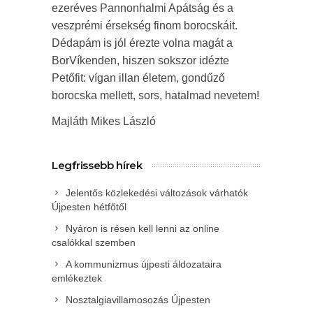
ezeréves Pannonhalmi Apátság és a
veszprémi érsekség finom borocskáit.
Dédapám is jól érezte volna magát a
BorVíkenden, hiszen sokszor idézte
Petőfit: vígan illan életem, gondűző
borocska mellett, sors, hatalmad nevetem!
Majláth Mikes László
Legfrissebb hírek
Jelentős közlekedési változások várhatók
Újpesten hétfőtől
Nyáron is résen kell lenni az online
csalókkal szemben
A kommunizmus újpesti áldozataira
emlékeztek
Nosztalgiavillamosozás Újpesten