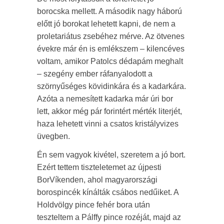
borocska mellett. A második nagy háború
előtt jó borokat lehetett kapni, de nem a
proletariátus zsebéhez mérve. Az ötvenes
évekre már én is emlékszem – kilencéves
voltam, amikor Patolcs dédapám meghalt
– szegény ember ráfanyalodott a
szörnyűséges kövidinkára és a kadarkára.
Azóta a nemesített kadarka már úri bor
lett, akkor még pár forintért mérték literjét,
haza lehetett vinni a csatos kristályvizes
üvegben.
Én sem vagyok kivétel, szeretem a jó bort.
Ezért tettem tiszteletemet az újpesti
BorVíkenden, ahol magyarországi
borospincék kínálták csábos nedűiket. A
Holdvölgy pince fehér bora után
teszteltem a Pálffy pince rozéját, majd az