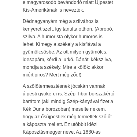
elmagyarosodó bevándorló miatt Újpestet
Kis-Amerikának is nevezték.
Dédnagyanyám még a szilvához is
kenyeret szelt, így tanulta otthon. (Apropó,
szilva. A humorista olykor humoros is
lehet. Kimegy a székely a kisfiával a
gyümölcsösbe. Az ott milyen gyümölcs,
idesapám, kérdi a lurkó. Bánáti kékszilva,
mondja a székely. Mire a kölök: akkor
miért piros? Mert még ződ!)
A szőlőtermesztésnek jócskán vannak
újpesti gyökerei is. Szép Tibor borszakértó
barátom (aki mindig Szép-kártyával fizet a
Kék Duna borozóban) mesélte nekem,
hogy az ősújpestiek még termeltek szőlőt
a káposzta mellett. Ez utóbbit idézi
Káposztásmegyer neve. Az 1830-as