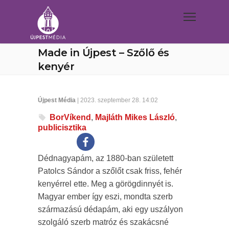
Made in Újpest – Szőlő és
kenyér
Újpest Média
| 2023. szeptember 28. 14:02
BorVíkend
,
Majláth Mikes László
,
publicisztika
Dédnagyapám, az 1880-ban született
Patolcs Sándor a szőlőt csak friss, fehér
kenyérrel ette. Meg a görögdinnyét is.
Magyar ember így eszi, mondta szerb
származású dédapám, aki egy uszályon
szolgáló szerb matróz és szakácsné