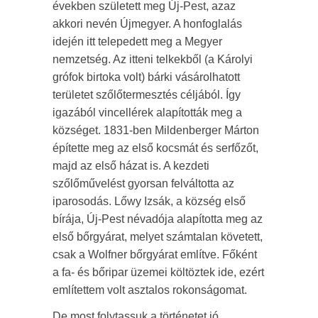
években született meg Új-Pest, azaz
akkori nevén Újmegyer. A honfoglalás
idején itt telepedett meg a Megyer
nemzetség. Az itteni telkekből (a Károlyi
grófok birtoka volt) bárki vásárolhatott
területet szőlőtermesztés céljából. Így
igazából vincellérek alapították meg a
községet. 1831-ben Mildenberger Márton
építette meg az első kocsmát és serfőzőt,
majd az első házat is. A kezdeti
szőlőművelést gyorsan felváltotta az
iparosodás. Lőwy Izsák, a község első
bírája, Új-Pest névadója alapította meg az
első bőrgyárat, melyet számtalan követett,
csak a Wolfner bőrgyárat említve. Főként
a fa- és bőripar üzemei költöztek ide, ezért
említettem volt asztalos rokonságomat.
De most folytassuk a történetet jó