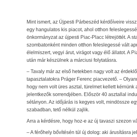
Mint ismert, az Újpesti Párbeszéd kérdőíveire viss
egy hangulatos kis piacot, ahol otthon feleslegess
önkormányzat az újpesti Piac-Placc létrejöttét. A 
szombatonként minden otthon feleslegessé vált apró
élelmiszert, vegyi árut, virágot vagy élő állatot. A P
után már készülnek a márciusi folytatásra.
– Tavaly már az első hetekben nagy volt az érdeklő
tapasztalatokra Práger Ferenc piacvezető. – Olyann
hogy nem volt üres asztal, türelmet kellett kérnünk 
jelentkezők sorrendjében. Először 40 asztallal indu
sétányon. Az időjárás is kegyes volt, mindössze eg
szabadban, tető nélkül zajlik.
Arra a kérdésre, hogy hoz-e az új tavaszi szezon 
– A férőhely bővítésén túl új dolog: aki árusításra j