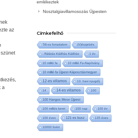
emlékeztek
Nosztalgiavillamosozás Újpesten
ének
ezte az
Címkefelhő
e
'56-os forradalom
(V)észjelzés
i szünet
- Rálátás Kiállítás Kiállítás
1 év
10 millió fa
10 millió Fa Alapítvány
10 millió fa Újpest-Káposztásmegyer
ntkezés,
12-es villamos
13. havi nyugdíj
k a
14-es villamos
14
100
100 Hangos Mese Újpest
100 milliós keret
100 nap
100 év
121-es busz
100 éves
135 éves
10000 forint