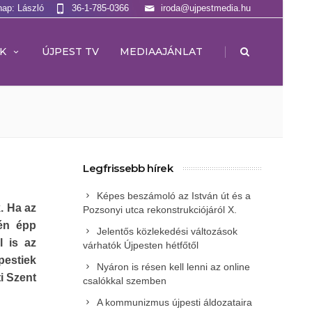
nap: László
36-1-785-0366
iroda@ujpestmedia.hu
|
K
ÚJPEST TV
MEDIAAJÁNLAT
Legfrissebb hírek
Képes beszámoló az István út és a
k. Ha az
Pozsonyi utca rekonstrukciójáról X.
én épp
Jelentős közlekedési változások
l is az
várhatók Újpesten hétfőtől
pestiek
Nyáron is résen kell lenni az online
i Szent
csalókkal szemben
A kommunizmus újpesti áldozataira