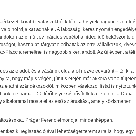
zaérkezett korábbi válaszokból kitűnt, a helyiek nagyon szeretn
é váló holmijaikat adnák el. A lakossági kérés nyomán engedély
standokon az elmúlt év március végétől a hideg idő beköszöntéig
ságot, használati tárgyat eladhattak az erre vállalkozók, kivév
iac-Placc a reméltnél is nagyobb sikert aratott. Az új évben, a tél
dés az eladók és a vásárlók oldaláról nézve egyaránt – tér ki a
yira, hogy május végén, június elején már akkora volt a túljele
az eladni szándékozóktól, miközben várakozói listát is nyitottun
ltunk, de hamar 120 férőhelyessé bővítettük a területet a Duna
y alkalommal mosta el az eső az árusítást, amely közismerten
változásokat, Práger Ferenc elmondja: mindenképpen.
elentkezik, regisztrációjával lehetőséget teremt arra is, hogy egy