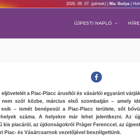
2026. 08. 07. (péntek) |
Ma: Ibolya
| Hol
ÚJPESTI NAPLÓ
HÍRE
 eljövetelét a Piac-Placc árusítói és vásárlói egyaránt várjá
s nem szól közbe, március első szombatján – amely id
e esik – ismét benépesül a Piac-Placc területe, sőt bővü
tóhelyek száma. A helyekre már lehet jelentkezni. Az új
 kis piacáról, az újdonságokról Práger Ferenccel, az újpest
éri Piac- és Vásárcsarnok vezetőjével beszélgettünk.