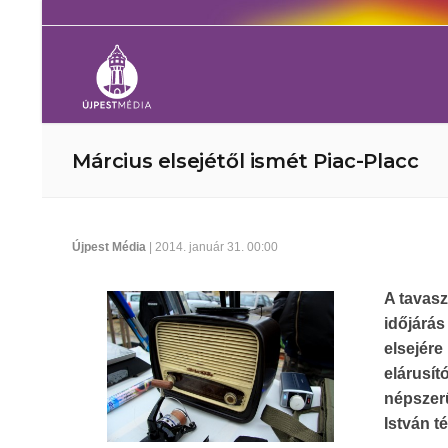
Március elsejétől ismét Piac-Placc
Újpest Média
| 2014. január 31. 00:00
A tavasz
időjárá
elsejér
elárusí
népszerű
István t