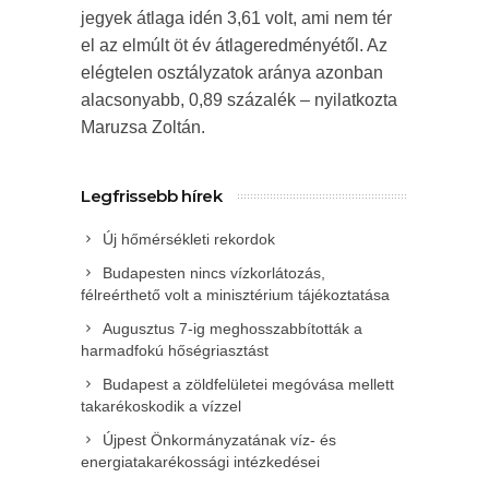
jegyek átlaga idén 3,61 volt, ami nem tér
el az elmúlt öt év átlageredményétől. Az
elégtelen osztályzatok aránya azonban
alacsonyabb, 0,89 százalék – nyilatkozta
Maruzsa Zoltán.
Legfrissebb hírek
Új hőmérsékleti rekordok
Budapesten nincs vízkorlátozás,
félreérthető volt a minisztérium tájékoztatása
Augusztus 7-ig meghosszabbították a
harmadfokú hőségriasztást
Budapest a zöldfelületei megóvása mellett
takarékoskodik a vízzel
Újpest Önkormányzatának víz- és
energiatakarékossági intézkedései