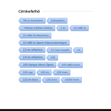
Címkefelhő
'56-os forradalom
(V)észjelzés
- Rálátás Kiállítás Kiállítás
1 év
10 millió fa
10 millió Fa Alapítvány
10 millió fa Újpest-Káposztásmegyer
12-es villamos
13. havi nyugdíj
14
14-es villamos
100
100 Hangos Mese Újpest
100 milliós keret
100 nap
100 év
100 éves
121-es busz
135 éves
10000 forint