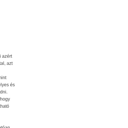
 azért
al, azt
int
élyes és
dni.
 hogy
tható
atóan