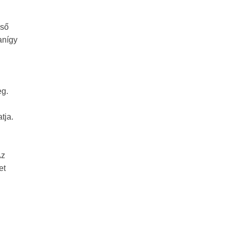
lső
anígy
eg.
tja.
Az
et