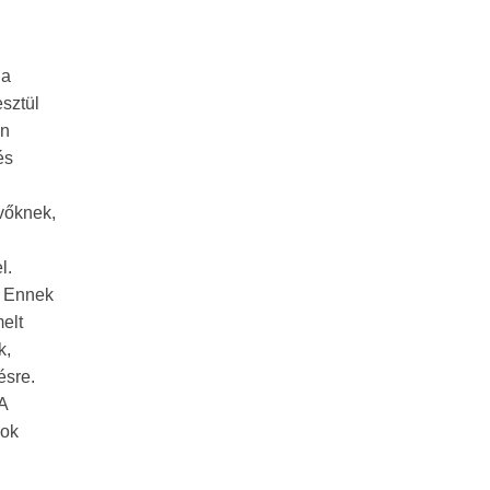
 a
esztül
en
és
vőknek,
l.
. Ennek
melt
k,
ésre.
A
sok