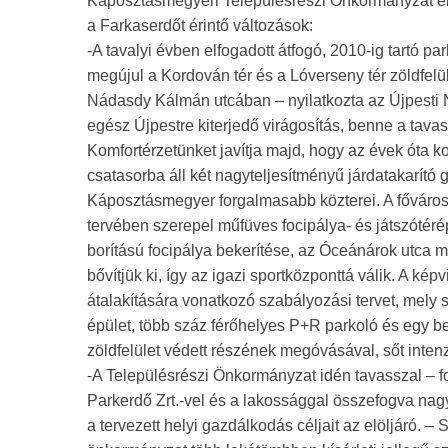
Káposztásmegyeri Településrészi Önkormányzat elöl
a Farkaserdőt érintő változások:
-A tavalyi évben elfogadott átfogó, 2010-ig tartó pa
megújul a Kordován tér és a Lóverseny tér zöldfelü
Nádasdy Kálmán utcában – nyilatkozta az Újpesti
egész Újpestre kiterjedő virágosítás, benne a tavasz
Komfortérzetünket javítja majd, hogy az évek óta 
csatasorba áll két nagyteljesítményű járdatakarító
Káposztásmegyer forgalmasabb közterei. A főváros
tervében szerepel műfüves focipálya- és játszótér
borítású focipálya bekerítése, az Óceánárok utca me
bővítjük ki, így az igazi sportközponttá válik. A k
átalakítására vonatkozó szabályozási tervet, mel
épület, több száz férőhelyes P+R parkoló és egy be
zöldfelület védett részének megóvásával, sőt intenz
-A Településrészi Önkormányzat idén tavasszal – folyt
Parkerdő Zrt.-vel és a lakossággal összefogva nag
a tervezett helyi gazdálkodás céljait az elöljáró. 