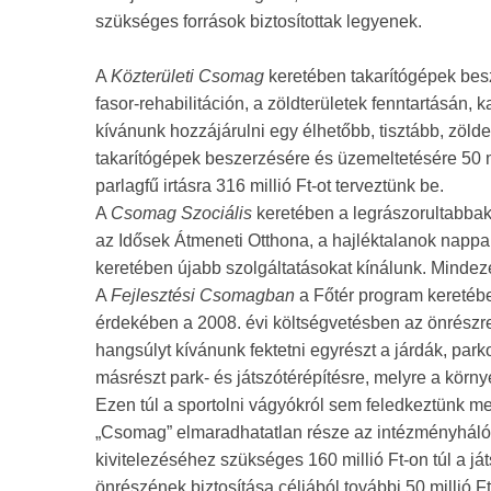
szükséges források biztosítottak legyenek.
A
Közterületi Csomag
keretében takarítógépek bes
fasor-rehabilitáción, a zöldterületek fenntartásán, 
kívánunk hozzájárulni egy élhetőbb, tisztább, zö
takarítógépek beszerzésére és üzemeltetésére 50 mill
parlagfű irtásra 316 millió Ft-ot terveztünk be.
A
Csomag Szociális
keretében a legrászorultabbak
az Idősek Átmeneti Otthona, a hajléktalanok nappa
keretében újabb szolgáltatásokat kínálunk. Mindeze
A
Fejlesztési Csomagban
a Főtér program keretébe
érdekében a 2008. évi költségvetésben az önrészre 2
hangsúlyt kívánunk fektetni egyrészt a járdák, parko
másrészt park- és játszótérépítésre, melyre a körny
Ezen túl a sportolni vágyókról sem feledkeztünk meg
„Csomag” elmaradhatatlan része az intézményhálóz
kivitelezéséhez szükséges 160 millió Ft-on túl a ját
önrészének biztosítása céljából további 50 millió F