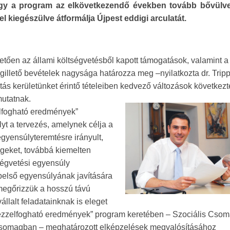
ogy a program az elkövetkezendő években tovább bővülv
l kiegészülve átformálja Újpest eddigi arculatát.
tően az állami költségvetésből kapott támogatások, valamint a
gillető bevételek nagysága határozza meg –nyilatkozta dr. Trip
tás kerületünket érintő tételeiben kedvező változások következt
mutatnak.
elfogható eredmények”
lyt a tervezés, amelynek célja a
gyensúlyteremtésre irányult,
égeket, továbbá kiemelten
ségvetési egyensúly
első egyensúlyának javítására
megőrizzük a hosszú távú
állalt feladatainknak is eleget
 „Kézzelfogható eredmények” program keretében – Szociális Cso
 Csomagban – meghatározott elképzelések megvalósításához