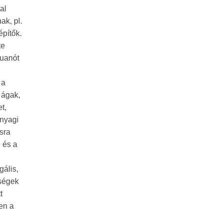
al
ak, pl.
építők.
te
guanót
 a
 ágak,
t,
anyagi
sra
 és a
ális,
nségek
t
en a