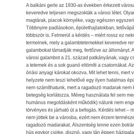
A balkáni gerle az 1930-as években érkezett város
keveredve teljesen megszokták a városi létet. Olya
magtárak, piacok környéke, vagy egészen egyszerűe
Többnyire padlásokon, épülethajlatokban, tetővápák
többször is. Felmerül a kérdés – miért rossz ez 
termelnek, mely a galambtetemekkel keveredve ren
galambokat támadják meg, fertőzve az állományt. Az
városi galambot a 21. század patkányának, vagy 
a tetemek és a sok guanó eltömíti a csatornákat. A
óriási anyagi károkat okozva. Mit lehet tenni, mer
helyzete nem teszi lehetővé egy ilyen hatalmas épü
nem számíthatunk, mert a ragadozó madarak nem kö
betegség korlátozza. Méreg használata fel sem merü
humánus megoldásként működik) nálunk nem engedél
törvényes és járható út a befogás. Kérdés lehet – 
nem jöttek be a városba, ezért nem érzem természet
ragadozó madarakat. Álszentség lenne ezen botrán
hús egykor csirke, disznó, vagy tán éppen házigala