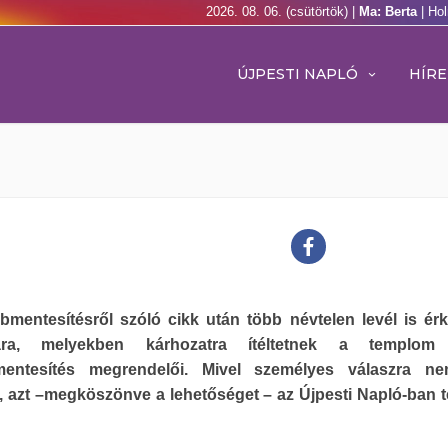
2026. 08. 06. (csütörtök) |
Ma: Berta
| Ho
ÚJPESTI NAPLÓ
HÍRE
mentesítésről szóló cikk után több névtelen levél is érk
iára, melyekben kárhozatra ítéltetnek a templom 
entesítés megrendelői. Mivel személyes válaszra ne
 azt –megköszönve a lehetőséget – az Újpesti Napló-ban 