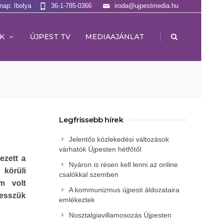
lnap: Ibolya
36-1-785-0366
iroda@ujpestmedia.hu
|
K
ÚJPEST TV
MEDIAAJÁNLAT
Legfrissebb hírek
Jelentős közlekedési változások
várhatók Újpesten hétfőtől
ezett a
Nyáron is résen kell lenni az online
körüli
csalókkal szemben
m volt
A kommunizmus újpesti áldozataira
tesszük
emlékeztek
Nosztalgiavillamosozás Újpesten