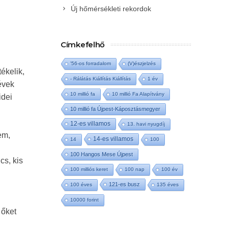
Új hőmérsékleti rekordok
Címkefelhő
'56-os forradalom
(V)észjelzés
ékelik,
- Rálátás Kiállítás Kiállítás
1 év
évek
10 millió fa
10 millió Fa Alapítvány
idei
10 millió fa Újpest-Káposztásmegyer
12-es villamos
13. havi nyugdíj
em,
14-es villamos
14
100
100 Hangos Mese Újpest
cs, kis
100 milliós keret
100 nap
100 év
121-es busz
100 éves
135 éves
10000 forint
 őket