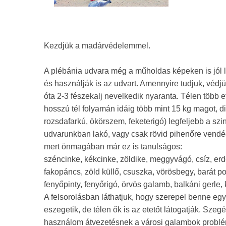
Kezdjük a madárvédelemmel.
A plébánia udvara még a műholdas képeken is jól lá
és használják is az udvart. Amennyire tudjuk, véd
óta 2-3 fészekalj nevelkedik nyaranta. Télen több et
hosszú tél folyamán idáig több mint 15 kg magot, 
rozsdafarkú, ökörszem, feketerigó) legfeljebb a szi
udvarunkban lakó, vagy csak rövid pihenőre vendé
mert önmagában már ez is tanulságos:
széncinke, kékcinke, zöldike, meggyvágó, csíz, erde
fakopáncs, zöld küllő, csuszka, vörösbegy, barát po
fenyőpinty, fenyőrigó, örvös galamb, balkáni gerle, 
A felsorolásban láthatjuk, hogy szerepel benne egy 
eszegetik, de télen ők is az etetőt látogatják. Sz
használom átvezetésnek a városi galambok problém