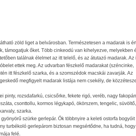
tható zöld liget a belvárosban. Természetesen a madarak is ért
jük, támogatjuk őket. Több cinkeodú van kihelyezve, melyekben 
etőben találnak élelmet az itt telelő, és az átutazó madarak. Az 
dióbelet ettek meg. Az udvarban fészkelő madarakat (széncinke,
ntén itt fészkelő szarka, és a szomszédok macskái zavarják. Az
geskedő megfigyelt madarak listája nem csekély, de közzétesz
i pinty, rozsdafarkú, csicsőrke, fekete rigó, veréb, nagy fakopán
száta, csonttollu, kormos légykapó, ökörszem, tengelic, süvöltő,
karvaly, szarka.
gyönyörű szürke gerlepár. Ők többnyire a keleti ostorfa bogyóit
egény turbékoló gerlepárom biztosan megsértődne, ha tudná, hogy
ája felé.