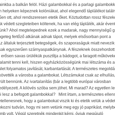
ainkba a balkán felöl. Házi galambokkal és a parlagi galambokk
n helyeken képeznek kolóniákat, ahol elegendő táplálékot találn
n ott, ahol rendszeresen etetik őket. Köztudottan rossz fészek
 védett szegleteiben költenek, ha van elég táplálék, akár éven
nekünk? Ahol megtelepednek ezek a madarak, nagy mennyiségű 
geteg fertőző atkának adnak tápot, melyek elsősorban pont a
 általuk terjesztett betegségek, és szaporaságuk miatt nevezik
csak egyszerűen szárnyaspatkánynak. A fészeknek összehordott
z erősen savas ürülékük pusztítja a bádogot, a faragott műköveke
t valamit tenni kell, hiszen egyházközösségünk mai létszáma és 
let folyamatos javítását, karbantartását. A természetes megoldá
vették a városba a galambokat. Létszámukat csak az elhullás,
lt bennünk. Az ivartalanítás (bár a legtöbb európai városban
yezett. A kilövés szóba sem jöhet. Mi marad? Az egyetlen leg
mi lesz a befogott galambokkal? Mint írtam, a természetes elle
ellenesnek, hogy a galambokat viszik ki és etetik velük a védet
kozni tudván, hogy mi sem vetünk meg egy jó paprikást, melyb
mb volt. Végül szeretnék mindenkit kérni, óvjuk megújuló