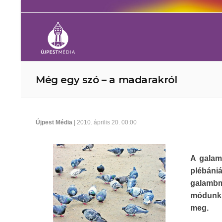
Még egy szó – a madarakról
Újpest Média
| 2010. április 20. 00:00
A galamb
plébán
galambm
módunk,
meg.