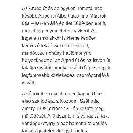
Az Árpád út és az egykori Temető utca –
később Apponyi Albert utca, ma Mártírok
útja – sarkán álló épület 1899-ben épült,
eredetileg egyemeletes házként. Az
ingatlan már akkor is kiemelkedően
kedvező fekvéssel rendelkezett,
mindössze néhány háztömbnyire
helyezkedett el az Árpád út és az István út
találkozásától, amely később Újpest egyik
legfontosabb közlekedési csomópontjává
is vált.
Az épületben nyitotta meg kapuit Újpest
első szállodája, a Központi Szálloda,
amely 1899. október 21-én kezdte meg
működését. A földszinten kávéház várta a
vendégeket, így a ház hamar a település
társasági életének egyik fontos