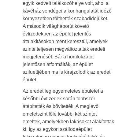
egyik kedvelt találkozóhelye volt, ahol a
kávéház vendégei a kor hangulatát idéző
környezetben tölthették szabadidejüket.
A második világháborút követő
évtizedekben az épület jelentős
átalakításokon ment keresztül, amelyek
szinte teljesen megváltoztatták eredeti
megjelenését. Bár a homlokzatot
jelentősen átformálták, az épület
sziluettjében ma is kirajzolódik az eredeti
épület.
Az eredetileg egyemeletes épületet a
későbbi évtizedek során többször
átépítették és bővítették. A meglévő
emeletszint fölé további két szintet
emeltek, amelyekben lakásokat alakítottak
ki, így az egykori szállodaépület
fokozatosan vegyes funkciójú lakó- és