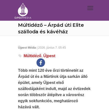
Múltidéző – Árpád úti Elite
szálloda és kávéház
Újpest Média
| 2026. június 7. 05:45
Múltidéző
,
Újpest
Több mint 120 éve őrzi történetét az
Árpád út és a Mártírok útja sarkán álló
épület, amely Újpest első
szállodájaként indult, majd az évtizedek
során többször átépítve a városrész
egyik sokfunkciós, meghatározó
házává vált.