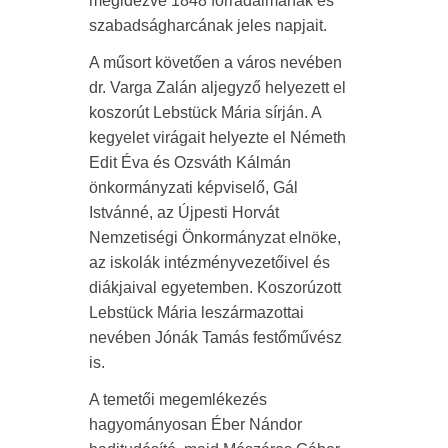
megidézve 1848 forradalmának és
szabadságharcának jeles napjait.
A műsort követően a város nevében
dr. Varga Zalán aljegyző helyezett el
koszorút Lebstück Mária sírján. A
kegyelet virágait helyezte el Németh
Edit Éva és Ozsváth Kálmán
önkormányzati képviselő, Gál
Istvánné, az Újpesti Horvát
Nemzetiségi Önkormányzat elnöke,
az iskolák intézményvezetőivel és
diákjaival egyetemben. Koszorúzott
Lebstück Mária leszármazottai
nevében Jónák Tamás festőművész
is.
A temetői megemlékezés
hagyományosan Éber Nándor