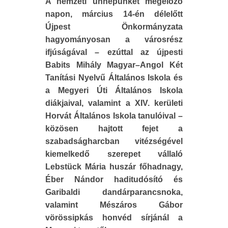
A nemzeti ünnepünket megelőző
napon, március 14-én délelőtt
Újpest Önkormányzata
hagyományosan a városrész
ifjúságával – ezúttal az újpesti
Babits Mihály Magyar–Angol Két
Tanítási Nyelvű Általános Iskola és
a Megyeri Úti Általános Iskola
diákjaival, valamint a XIV. kerületi
Horvát Általános Iskola tanulóival –
közösen hajtott fejet a
szabadságharcban vitézségével
kiemelkedő szerepet vállaló
Lebstück Mária huszár főhadnagy,
Éber Nándor haditudósító és
Garibaldi dandárparancsnoka,
valamint Mészáros Gábor
vörössipkás honvéd sírjánál a