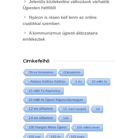
Jelentős közlekedési változások várhatók
Újpesten hétfőtől
Nyáron is résen kell lenni az online
csalókkal szemben
A kommunizmus újpesti áldozataira
emlékeztek
Címkefelhő
'56-os forradalom
(V)észjelzés
- Rálátás Kiállítás Kiállítás
1 év
10 millió fa
10 millió Fa Alapítvány
10 millió fa Újpest-Káposztásmegyer
12-es villamos
13. havi nyugdíj
14
14-es villamos
100
100 Hangos Mese Újpest
100 milliós keret
100 nap
100 év
100 éves