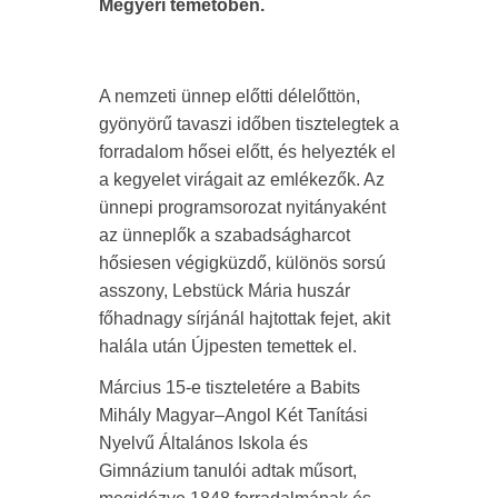
Megyeri temetőben.
A nemzeti ünnep előtti délelőttön,
gyönyörű tavaszi időben tisztelegtek a
forradalom hősei előtt, és helyezték el
a kegyelet virágait az emlékezők. Az
ünnepi programsorozat nyitányaként
az ünneplők a szabadságharcot
hősiesen végigküzdő, különös sorsú
asszony, Lebstück Mária huszár
főhadnagy sírjánál hajtottak fejet, akit
halála után Újpesten temettek el.
Március 15-e tiszteletére a Babits
Mihály Magyar–Angol Két Tanítási
Nyelvű Általános Iskola és
Gimnázium tanulói adtak műsort,