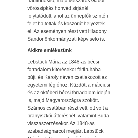
haditudósító, majd Mészáros Gábor
vörössipkás honvéd sírjánál
folytatódott, ahol az ünneplők szintén
fejet hajtottak és koszorút helyeztek
el. Az eseményen részt vett Hladony
Sándor önkormányzati képviselő is.
Akikre emlékezünk
Lebstück Mária az 1848-as bécsi
forradalom kitörésekor férfiruhába
bújt, és Károly néven csatlakozott az
egyetemi légióhoz. Küzdött a márciusi
és az októberi bécsi forradalom idején
is, majd Magyarországra szökött.
Számos csatában részt vett, ott volt a
branyiszkói áttörésnél, valamint Buda
visszaszerzésekor. Az 1848-as
szabadságharcot megjárt Lebstück