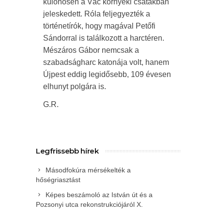
különösen a Vác környéki csatákban
jeleskedett. Róla feljegyezték a
történetírók, hogy magával Petőfi
Sándorral is találkozott a harctéren.
Mészáros Gábor nemcsak a
szabadságharc katonája volt, hanem
Újpest eddig legidősebb, 109 évesen
elhunyt polgára is.
G.R.
Legfrissebb hírek
Másodfokúra mérsékelték a
hőségriasztást
Képes beszámoló az István út és a
Pozsonyi utca rekonstrukciójáról X.