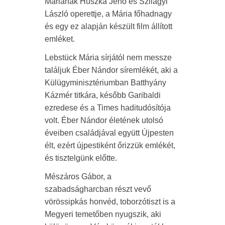
Máriának Huszka Jenő és Szilágyi
László operettje, a Mária főhadnagy
és egy ez alapján készült film állított
emléket.
Lebstück Mária sírjától nem messze
találjuk Éber Nándor síremlékét, aki a
Külügyminisztériumban Batthyány
Kázmér titkára, később Garibaldi
ezredese és a Times haditudósítója
volt. Éber Nándor életének utolsó
éveiben családjával együtt Újpesten
élt, ezért újpestiként őrizzük emlékét,
és tisztelgünk előtte.
Mészáros Gábor, a
szabadságharcban részt vevő
vörössipkás honvéd, toborzótiszt is a
Megyeri temetőben nyugszik, aki