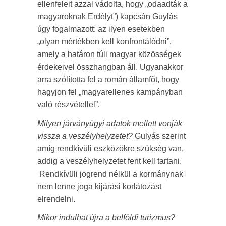
ellenfeleit azzal vádolta, hogy „odaadták a
magyaroknak Erdélyt”) kapcsán Guylás
úgy fogalmazott: az ilyen esetekben
„olyan mértékben kell konfrontálódni”,
amely a határon túli magyar közösségek
érdekeivel összhangban áll. Ugyanakkor
arra szólította fel a román államfőt, hogy
hagyjon fel „magyarellenes kampányban
való részvétellel”.
Milyen járványügyi adatok mellett vonják
vissza a veszélyhelyzetet?
Gulyás szerint
amíg rendkívüli eszközökre szükség van,
addig a veszélyhelyzetet fent kell tartani.
Rendkívüli jogrend nélkül a kormánynak
nem lenne joga kijárási korlátozást
elrendelni.
Mikor indulhat újra a belföldi turizmus?