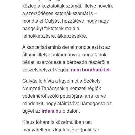
közfoglalkoztatottak számát, illetve növelik
a szerződéses katonák számát is –
mondta el Gulyás, hozzátéve, hogy nagy
hangsúlyt fektetnek majd a
felnőttképzésre, átképzésekre.
A kancelláriaminiszter elmondta azt is: az
állami, illetve önkormányzati ingatlanok
bérleti szerződése a bérbeadó részéről a
veszélyhelyzet végéig
nem bontható fel.
Gulyás felhívta a figyelmet a Székely
Nemzeti Tanácsnak a nemzeti régiók
védelméről szóló petíciójára, arra kérve
mindenkit, hogy aláírásával támogassa az
ügyet az
irdala.hu
oldalon.
Klaus Iohannis közelmúltban tett
magyarellenes kijelentései (politikai