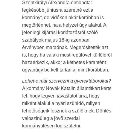
Szentkirályi Alexandra elmondta:
legkésőbb júniusra szeretné ezt a
kormányt, de vidéken akár korábban is
megtörténhet, ha a helyzet úgy alakul. A
jelenlegi kijárási korlátozásról szóló
szabályok május 18-ig azonban
érvényben maradnak. Megerősítették azt
is, hogy ha valaki most repülővel külföldről
hazaérkezik, akkor a kéthetes karantént
ugyanúgy be kell tartania, mint korábban.
Lehet-e már szervezni a gyerektáborokat?
A kormány Novák Katalin államtitkárt kérte
fel, hogy tegyen javaslatot arra, hogy
miként alakul a nyári szünidő, milyen
lehetőségeik lesznek a szülőknek. Döntés
valószínűleg a jövő szerdai
kormányülésen fog születni.