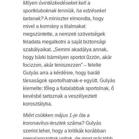
Milyen óvintézkedéseket kell a
sportkluboknak tenniük, ha edzéseket
tartanak?
A miniszter elmondta, hogy
mivel a kormány a tilalmakat
megszüntette, a nemzeti szövetségek
feladata megalkotni a saját biztonsági
szabályaikat. „Semmi akadálya annak,
hogy bárki bármilyen sportot űzzön, akár
focizzon, akár teniszezzen” – felelte
Gulyás arra a kérdésre, hogy baráti
társaságok sportolhatnak-e együtt. Gulyás
kiemelte: főleg a fiatalabbak sportolnak, ő
kevésbé tartoznak a veszélyeztett
korosztályba.
Miért csökken május 1-je óta a
koronavírus-tesztek száma?
Gulyás
szerint lehet, hogy a kritikák korábban
megalapozottak voltak, de most már több