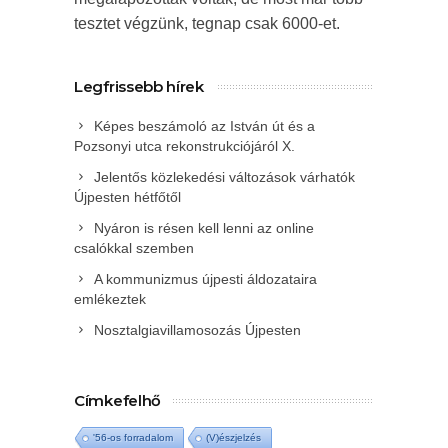
tesztet végzünk, tegnap csak 6000-et.
Legfrissebb hírek
Képes beszámoló az István út és a
Pozsonyi utca rekonstrukciójáról X.
Jelentős közlekedési változások várhatók
Újpesten hétfőtől
Nyáron is résen kell lenni az online
csalókkal szemben
A kommunizmus újpesti áldozataira
emlékeztek
Nosztalgiavillamosozás Újpesten
Címkefelhő
'56-os forradalom
(V)észjelzés