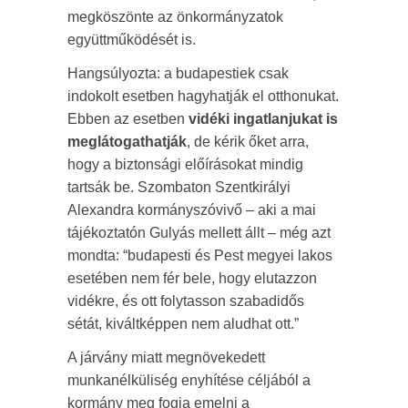
megköszönte az önkormányzatok
együttműködését is.
Hangsúlyozta: a budapestiek csak
indokolt esetben hagyhatják el otthonukat.
Ebben az esetben
vidéki ingatlanjukat is
meglátogathatják
, de kérik őket arra,
hogy a biztonsági előírásokat mindig
tartsák be. Szombaton Szentkirályi
Alexandra kormányszóvivő – aki a mai
tájékoztatón Gulyás mellett állt – még azt
mondta: “budapesti és Pest megyei lakos
esetében nem fér bele, hogy elutazzon
vidékre, és ott folytasson szabadidős
sétát, kiváltképpen nem aludhat ott.”
A járvány miatt megnövekedett
munkanélküliség enyhítése céljából a
kormány meg fogja emelni a