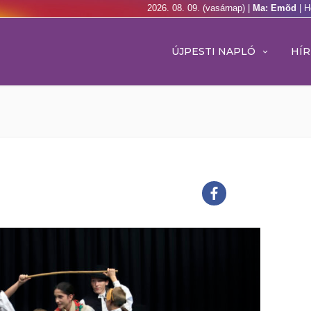
2026. 08. 09. (vasárnap) |
Ma: Emõd
| H
ÚJPESTI NAPLÓ
HÍR