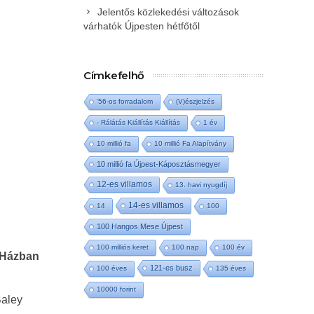
Jelentős közlekedési változások
várhatók Újpesten hétfőtől
Címkefelhő
'56-os forradalom
(V)észjelzés
- Rálátás Kiállítás Kiállítás
1 év
10 millió fa
10 millió Fa Alapítvány
10 millió fa Újpest-Káposztásmegyer
12-es villamos
13. havi nyugdíj
14-es villamos
14
100
100 Hangos Mese Újpest
100 milliós keret
100 nap
100 év
i Házban
121-es busz
100 éves
135 éves
10000 forint
Baley