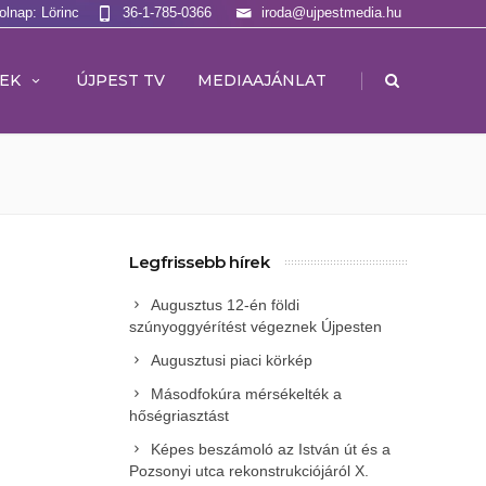
olnap: Lörinc
36-1-785-0366
iroda@ujpestmedia.hu
|
EK
ÚJPEST TV
MEDIAAJÁNLAT
Legfrissebb hírek
Augusztus 12-én földi
szúnyoggyérítést végeznek Újpesten
Augusztusi piaci körkép
Másodfokúra mérsékelték a
hőségriasztást
Képes beszámoló az István út és a
Pozsonyi utca rekonstrukciójáról X.