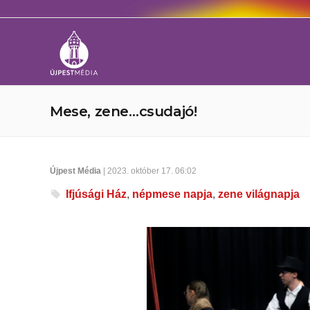
Mese, zene…csudajó!
Újpest Média
| 2023. október 17. 06:02
Ifjúsági Ház
,
népmese napja
,
zene világnapja