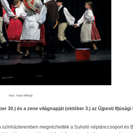
fotó: Várai Mihály
 30.) és a zene világnapját (október 3.) az Újpesti Ifjúság
a színházteremben megnézhették a Suholó néptánccsoport és 