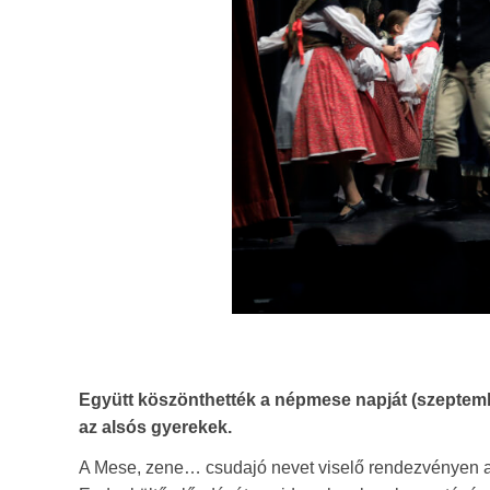
Együtt köszönthették a népmese napját (szeptember
az alsós gyerekek.
A Mese, zene… csudajó nevet viselő rendezvényen 