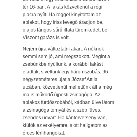
tér 16-ban. A lakás közvetlenül a régi
piacra nyílt. Ha reggel kinyitottam az
ablakot, hogy friss levegő áradjon be,
olajos lángos sűrű illata türemkedett be.
Viszont garázs is volt.
Nejem újra változtatni akart. A nőknek
semmi sem jó, ami megszokott. Megint a
zsebünkbe nyúltunk, a korábbi lakást
eladtuk, s vettünk egy háromszobás, 96
négyzetméteres újat a József Attila
utcában, közvetlenül mellettünk áll a még
ma is működő újpesti zsinagóga. Az
ablakos fürdőszobából, kádban ülve látom
a zsinagóga tornyát és a szép füves,
csendes udvart. Ha kántorverseny van,
kiülök az erkélyemre, s ott hallgatom az
érces férfihangokat.