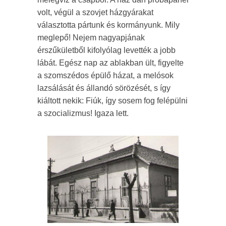
volt, végül a szovjet házgyárakat
választotta pártunk és kormányunk. Mily
meglepő! Nejem nagyapjának
érszűkületből kifolyólag levették a jobb
lábát. Egész nap az ablakban ült, figyelte
a szomszédos épülő házat, a melósok
lazsálását és állandó sörözését, s így
kiáltott nekik: Fiúk, így sosem fog felépülni
a szocializmus! Igaza lett.