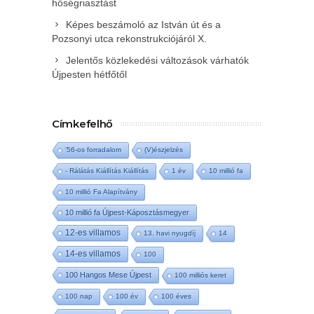
hőségriasztást
Képes beszámoló az István út és a
Pozsonyi utca rekonstrukciójáról X.
Jelentős közlekedési változások várhatók
Újpesten hétfőtől
Címkefelhő
'56-os forradalom
(V)észjelzés
- Rálátás Kiállítás Kiállítás
1 év
10 millió fa
10 millió Fa Alapítvány
10 millió fa Újpest-Káposztásmegyer
12-es villamos
13. havi nyugdíj
14
14-es villamos
100
100 Hangos Mese Újpest
100 milliós keret
100 nap
100 év
100 éves