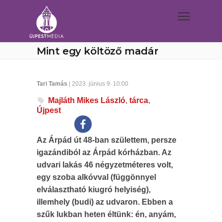
Mint egy költöző madár
Tari Tamás
| 2023. június 9. 10:00
Majláth Mikes László
,
tárca
,
Újpest
Az Árpád út 48-ban születtem, persze
igazándiból az Árpád kórházban. Az
udvari lakás 46 négyzetméteres volt,
egy szoba alkóvval (függönnyel
elválasztható kiugró helyiség),
illemhely (budi) az udvaron. Ebben a
szűk lukban heten éltünk: én, anyám,