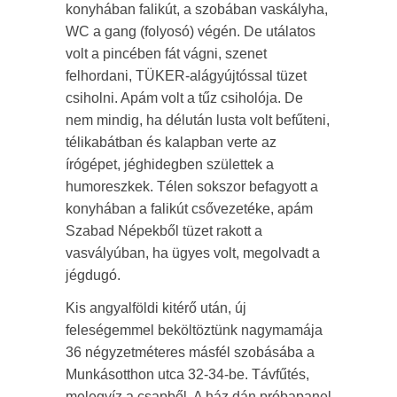
konyhában falikút, a szobában vaskályha,
WC a gang (folyosó) végén. De utálatos
volt a pincében fát vágni, szenet
felhordani, TÜKER-alágyújtóssal tüzet
csiholni. Apám volt a tűz csiholója. De
nem mindig, ha délután lusta volt befűteni,
télikabátban és kalapban verte az
írógépet, jéghidegben születtek a
humoreszkek. Télen sokszor befagyott a
konyhában a falikút csővezetéke, apám
Szabad Népekből tüzet rakott a
vasvályúban, ha ügyes volt, megolvadt a
jégdugó.
Kis angyalföldi kitérő után, új
feleségemmel beköltöztünk nagymamája
36 négyzetméteres másfél szobásába a
Munkásotthon utca 32-34-be. Távfűtés,
melegvíz a csapből. A ház dán próbapanel