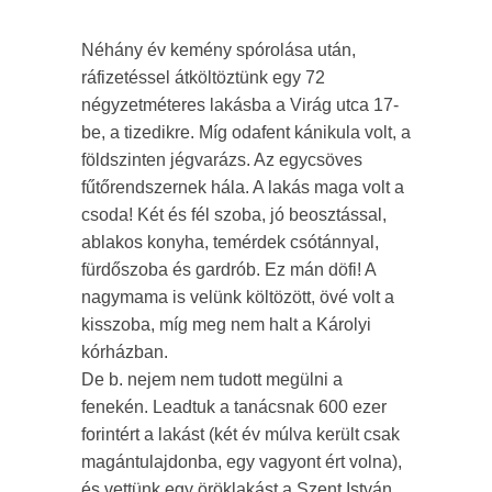
Néhány év kemény spórolása után,
ráfizetéssel átköltöztünk egy 72
négyzetméteres lakásba a Virág utca 17-
be, a tizedikre. Míg odafent kánikula volt, a
földszinten jégvarázs. Az egycsöves
fűtőrendszernek hála. A lakás maga volt a
csoda! Két és fél szoba, jó beosztással,
ablakos konyha, temérdek csótánnyal,
fürdőszoba és gardrób. Ez mán döfi! A
nagymama is velünk költözött, övé volt a
kisszoba, míg meg nem halt a Károlyi
kórházban.
De b. nejem nem tudott megülni a
fenekén. Leadtuk a tanácsnak 600 ezer
forintért a lakást (két év múlva került csak
magántulajdonba, egy vagyont ért volna),
és vettünk egy öröklakást a Szent István