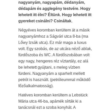
nagyanyám, nagyapám, dédanyám,
dédapám és agglegény testvére. Hogy
lehetett itt élni? Éltünk. Hogy lehetett itt
gyereket csinálni? Csináltak.
Négyéves koromban kerültem át a másik
nagyanyámhoz a Ságvári utca 8-ba (ma
Lőwy Izsák utca). Ez már maga a luxus
volt. Egy szobás, de az utcára néző ablak,
fürdőszoba és WC. A fürdőszobában volt
egy nagy, hengeres réz víztartály, ez alá
be lehetett gyújtani, s meleg vízben
fürdeni. Nagyanyám a sparhelt mellett
petrót is használt. (petróleummal működő
főzőalkalmatosság).
Hatéves koromban kerültem a Lebstück
Mária utca 46-ba, apámék sírták ki a
tanácsnál ezt a szoba konyhát. A