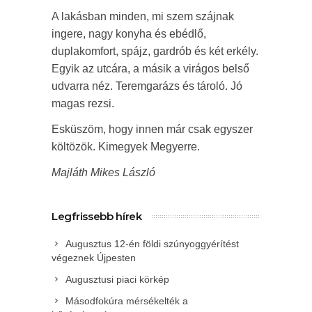
A lakásban minden, mi szem szájnak
ingere, nagy konyha és ebédlő,
duplakomfort, spájz, gardrób és két erkély.
Egyik az utcára, a másik a virágos belső
udvarra néz. Teremgarázs és tároló. Jó
magas rezsi.
Esküszöm, hogy innen már csak egyszer
költözök. Kimegyek Megyerre.
Majláth Mikes László
Legfrissebb hírek
Augusztus 12-én földi szúnyoggyérítést
végeznek Újpesten
Augusztusi piaci körkép
Másodfokúra mérsékelték a