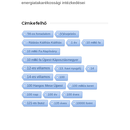
energiatakarékossági intézkedései
Címkefelhő
'56-os forradalom
(V)észjelzés
- Rálátás Kiállítás Kiállítás
1 év
10 millió fa
10 millió Fa Alapítvány
10 millió fa Újpest-Káposztásmegyer
12-es villamos
13. havi nyugdíj
14
14-es villamos
100
100 Hangos Mese Újpest
100 milliós keret
100 nap
100 év
100 éves
121-es busz
135 éves
10000 forint