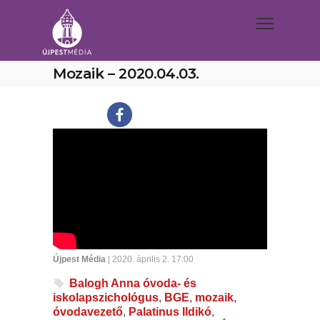
Mozaik – 2020.04.03.
Újpest Média
| 2020. április 2. 17:00
Balogh Anna óvoda- és
iskolapszichológus
,
BGE
,
mozaik
,
óvodavezető
,
Palatinus Ildikó
,