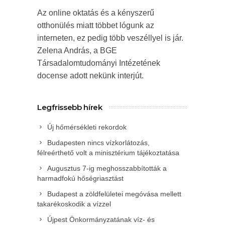
Az online oktatás és a kényszerű
otthonülés miatt többet lógunk az
interneten, ez pedig több veszéllyel is jár.
Zelena András, a BGE
Társadalomtudományi Intézetének
docense adott nekünk interjút.
Legfrissebb hírek
Új hőmérsékleti rekordok
Budapesten nincs vízkorlátozás,
félreérthető volt a minisztérium tájékoztatása
Augusztus 7-ig meghosszabbították a
harmadfokú hőségriasztást
Budapest a zöldfelületei megóvása mellett
takarékoskodik a vízzel
Újpest Önkormányzatának víz- és