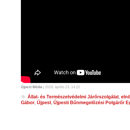
Újpest Média
| 2020. április 23. 14:22
Állat- és Természetvédelmi Járőrszolgálat
,
eln
Gábor
,
Újpest
,
Újpesti Bűnmegelőzési Polgárőr E