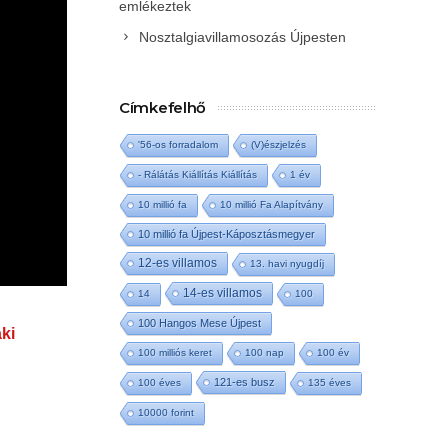
emlékeztek
Nosztalgiavillamosozás Újpesten
Címkefelhő
'56-os forradalom
(V)észjelzés
- Rálátás Kiállítás Kiállítás
1 év
10 millió fa
10 millió Fa Alapítvány
10 millió fa Újpest-Káposztásmegyer
12-es villamos
13. havi nyugdíj
14-es villamos
14
100
100 Hangos Mese Újpest
ki
100 milliós keret
100 nap
100 év
121-es busz
100 éves
135 éves
10000 forint