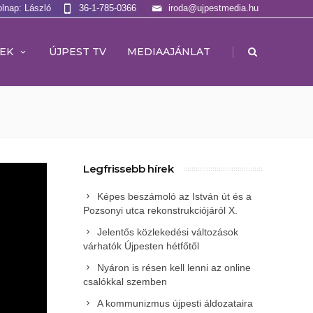
olnap: László
36-1-785-0366
iroda@ujpestmedia.hu
|
EK
ÚJPEST TV
MEDIAAJÁNLAT
Legfrissebb hírek
Képes beszámoló az István út és a
Pozsonyi utca rekonstrukciójáról X.
Jelentős közlekedési változások
várhatók Újpesten hétfőtől
Nyáron is résen kell lenni az online
csalókkal szemben
A kommunizmus újpesti áldozataira